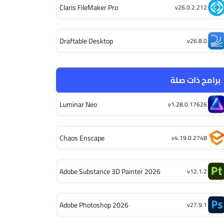
Claris FileMaker Pro
v26.0.2.212
Draftable Desktop
v26.8.0
برامج ذات صلة
Luminar Neo
v1.28.0.17626
Chaos Enscape
v4.19.0.2748
Adobe Substance 3D Painter 2026
v12.1.2
Adobe Photoshop 2026
v27.9.1