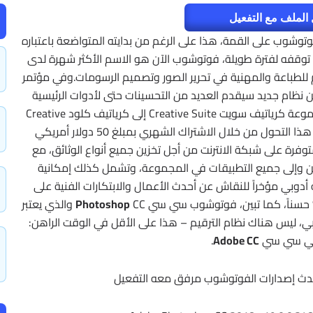
الملف مع التفعيل
 فوتوشوب على القمة، هذا على الرغم من بدايته المتواضعة باعتباره
وقفه لفترة طويلة، فوتوشوب الآن هو الاسم الأكثر شهرة لدى
لم للطباعة والمهنية في تحرير الصور وتصميم الرسومات.وفي مؤتمر
ت الشركة عن نظام جديد سيقدم العديد من التحسينات حتى لأدوات الرئيسية
للبرنامج، والذي يعتبر مرحلة انتقالية من إصدارات مجموعة كرياتيف سويت Creative Suite إلى كرياتيف كلود Creative
Cloud، وجعلته نظام المستقبل عبر الانترنت، ويأتينا هذا التحول من خلال الاشتراك الشهري بمبلغ 50 دولار أمريكي
20 جيجابايت مساحة متوفرة على شبكة الانترنت من أجل تخزين جميع أنواع الوثائق، مع
من وإلى جميع التطبيقات في المجموعة، وتشمل كذلك إمكانية
الذي استحوذت عليه أدوبي مؤخراً للنقاش عن أحدث الأعمال والابتكارات الفنية على
؟ حسناً، كما تبين، فوتوشوب سي سي
Photoshop
CC والذي يعتبر
ي، ليس هناك نظام الترقيم – هذا على الأقل في الوقت الراهن:
بي سي سي
Adobe CC
.
حدث إصدارات الفوتوشوب مرفق معه التفعيل