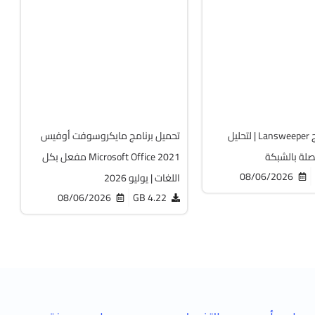
ة والتعريفات
أوفيس
64-Bit
v2108 Build 14334.20806 LTSC
v12
Cracked
Cr
6500
تحميل برنامج Lansweeper | لتحليل
تحميل برنامج مايكروسوفت أوفيس
صلة بالشبكة
Microsoft Office 2021 مفعل بكل
08/06/2026
اللغات | يوليو 2026
08/06/2026
4.22 GB