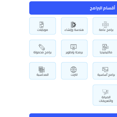
أقسام البرامج
برامج عامة
هندسة وإنشاء
موبايلات
مالتيميديا
برمجة وتطوير
برامج محمولة
برامج أساسية
انترنت
المحاسبة
الصيانة
والتعريفات