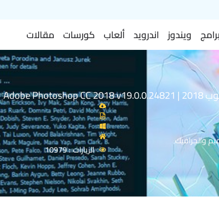
رامج
ويندوز
اندرويد
ألعاب
كورسات
مقالات
Adobe Photosh
يم والجرافيك
الزيارات : 10979