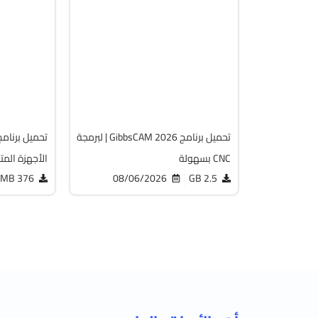
برمجة وتطوير
الصيان
32 & 64-Bit
64-Bit
.9.0.3
v26.1.15.0
acked
Cracked
2064
1824
تحميل برنامج GibbsCAM 2026 | لبرمجة
CNC بسهولة
الأجهزة المت
376 MB
08/06/2026
2.5 GB