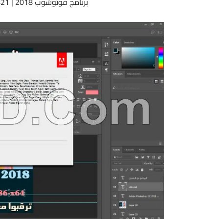
برنامج فوتوشوب 2018 | Adobe Photoshop CC 2018 v19.0.0.24821