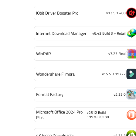
IObit Driver Booster Pro
v13.5.1.400
Internet Download Manager
v6.43 Build 3 + Retail
WinRAR
v7.23 Final
Wondershare Filmora
v15.5.3.19727
Format Factory
v5.22.0
Microsoft Office 2024 Pro
v2512 Build
19530.20138
Plus
4K Video Downloader
v4.33.5