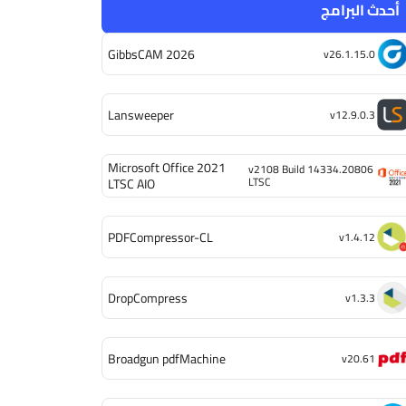
أحدث البرامج
GibbsCAM 2026
v26.1.15.0
Lansweeper
v12.9.0.3
Microsoft Office 2021
v2108 Build 14334.20806
LTSC
LTSC AIO
PDFCompressor-CL
v1.4.12
DropCompress
v1.3.3
Broadgun pdfMachine
v20.61