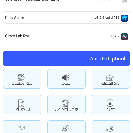
Rain Alarm
v6.2.8 build 758
Glitch Lab Pro
v1.7.4
أقسام التطبيقات
إدارة الملفات
الصوت
لانشر وخلفيات
حماية
تواصل إجتماعى
بى دى إف