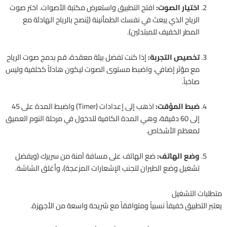
اختيار الصوت:
افتح التطبيق واستعرض مكتبة الأصوات. اختر صوت
الرياح الذي يبعث في نفسك الطمأنينة (يُنصح بالرياح الهادئة مع
المطر الخفيف للمبتدئين).
تخصيص التجربة:
إذا كنت تفضل بيئة معقدة، قم بدمج صوت الرياح
مع مؤثر إضافي، واضبط مستوى الصوت ليكون هادئاً كخلفية وليس
صاخباً.
ضبط المؤقت:
اذهب إلى إعدادات (Timer) واضبط المدة على 45
إلى 60 دقيقة، وهي المدة الكافية للدخول في مرحلة النوم العميق
لمعظم الأشخاص.
وضع الهاتف:
ضع الهاتف على مسافة آمنة من سريرك (ويفضل
تشغيل وضع الطيران لتجنب الإشعارات المزعجة)، وأغلق الشاشة.
متطلبات التشغيل
يعتبر التطبيق خفيفاً نسبياً ومتوافقاً مع شريحة واسعة من الأجهزة.