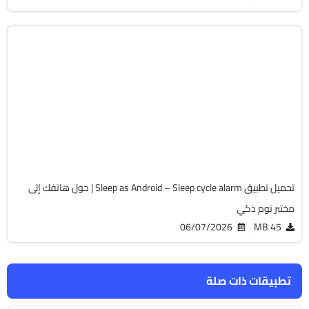
الصحة و الرياضة
v20260530
Android 7.0+
Zip
4388
تحميل تطبيق Sleep as Android – Sleep cycle alarm | حول هاتفك إلى
مختبر نوم ذكي
06/07/2026
45 MB
تطبيقات ذات صلة