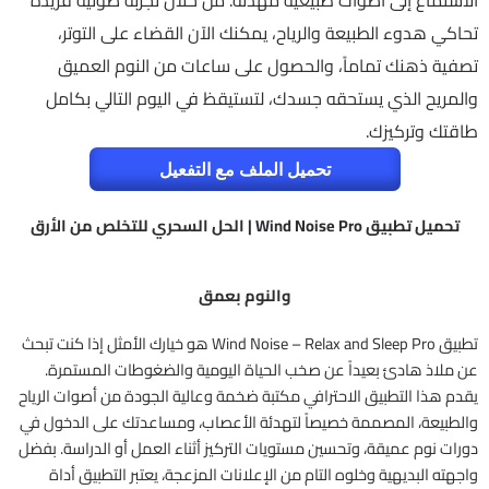
الاستماع إلى أصوات طبيعية مهدئة. من خلال تجربة صوتية فريدة
تحاكي هدوء الطبيعة والرياح، يمكنك الآن القضاء على التوتر،
تصفية ذهنك تماماً، والحصول على ساعات من النوم العميق
والمريح الذي يستحقه جسدك، لتستيقظ في اليوم التالي بكامل
طاقتك وتركيزك.
تحميل الملف مع التفعيل
تحميل تطبيق Wind Noise Pro | الحل السحري للتخلص من الأرق
والنوم بعمق
تطبيق Wind Noise – Relax and Sleep Pro هو خيارك الأمثل إذا كنت تبحث
عن ملاذ هادئ بعيداً عن صخب الحياة اليومية والضغوطات المستمرة.
يقدم هذا التطبيق الاحترافي مكتبة ضخمة وعالية الجودة من أصوات الرياح
والطبيعة، المصممة خصيصاً لتهدئة الأعصاب، ومساعدتك على الدخول في
دورات نوم عميقة، وتحسين مستويات التركيز أثناء العمل أو الدراسة. بفضل
واجهته البديهية وخلوه التام من الإعلانات المزعجة، يعتبر التطبيق أداة