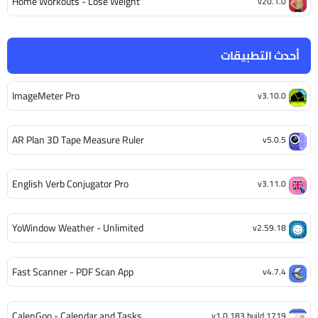
Home Workouts - Lose Weight
v20.1.0
أحدث التطبيقات
ImageMeter Pro
v3.10.0
AR Plan 3D Tape Measure Ruler
v5.0.5
English Verb Conjugator Pro
v3.11.0
YoWindow Weather - Unlimited
v2.59.18
Fast Scanner - PDF Scan App
v4.7.4
CalenGoo - Calendar and Tasks
v1.0.183 build 1719