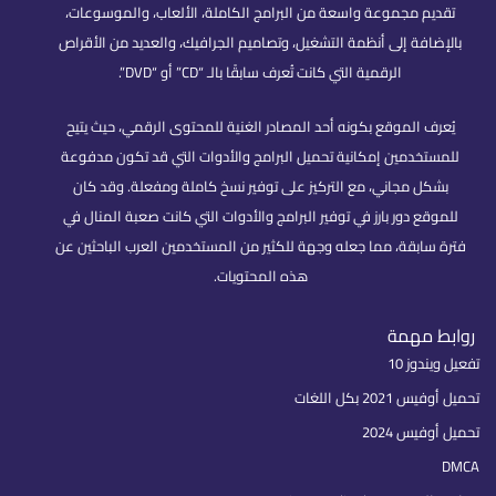
تقديم مجموعة واسعة من البرامج الكاملة، الألعاب، والموسوعات،
بالإضافة إلى أنظمة التشغيل، وتصاميم الجرافيك، والعديد من الأقراص
الرقمية التي كانت تُعرف سابقًا بالـ “CD” أو “DVD”.
يُعرف الموقع بكونه أحد المصادر الغنية للمحتوى الرقمي، حيث يتيح
للمستخدمين إمكانية تحميل البرامج والأدوات التي قد تكون مدفوعة
بشكل مجاني، مع التركيز على توفير نسخ كاملة ومفعلة. وقد كان
للموقع دور بارز في توفير البرامج والأدوات التي كانت صعبة المنال في
فترة سابقة، مما جعله وجهة للكثير من المستخدمين العرب الباحثين عن
هذه المحتويات.
روابط مهمة
تفعيل ويندوز 10
تحميل أوفيس 2021 بكل اللغات
تحميل أوفيس 2024
DMCA