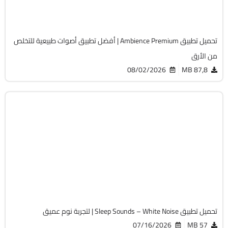
98
تحميل تطبيق Ambience Premium | أفضل تطبيق أصوات طبيعية للتخلص
من الأرق
08/02/2026
87,8 MB
الصحة و الرياضة
v2026.07.01
Android 8.0+
APK
1385
تحميل تطبيق Sleep Sounds – White Noise | لتجربة نوم عميق
07/16/2026
57 MB