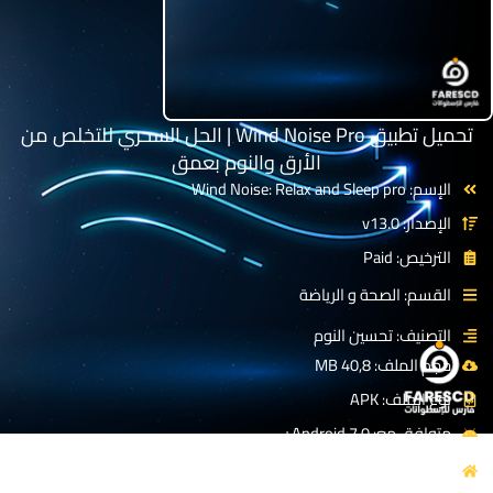
تحميل تطبيق Wind Noise Pro | الحل السحري للتخلص من
الأرق والنوم بعمق
الإسم: Wind Noise: Relax and Sleep pro
الإصدار: v13.0
الترخيص: Paid
القسم: الصحة و الرياضة
التصنيف: تحسين النوم
حجم الملف: 40,8 MB
نوع الملف: APK
متوافق مع: Android 7.0+
المصدر: Dream_Studio‏