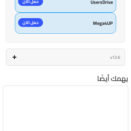
حمل الآن
UsersDrive
حمل الآن
Mega4UP
v12.6
يهمك أيضًا
الصحة و الرياضة
v4.8.0
Android 6.0+
APK