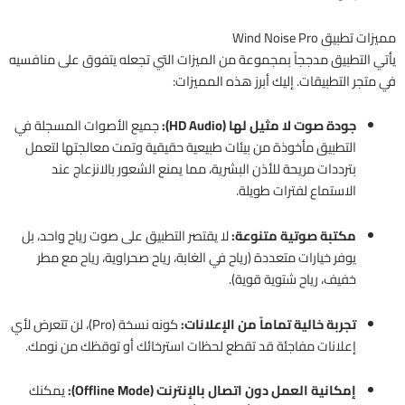
مميزات تطبيق Wind Noise Pro
يأتي التطبيق مدججاً بمجموعة من الميزات التي تجعله يتفوق على منافسيه
في متجر التطبيقات. إليك أبرز هذه المميزات:
جودة صوت لا مثيل لها (HD Audio):
جميع الأصوات المسجلة في
التطبيق مأخوذة من بيئات طبيعية حقيقية وتمت معالجتها لتعمل
بترددات مريحة للأذن البشرية، مما يمنع الشعور بالانزعاج عند
الاستماع لفترات طويلة.
مكتبة صوتية متنوعة:
لا يقتصر التطبيق على صوت رياح واحد، بل
يوفر خيارات متعددة (رياح في الغابة، رياح صحراوية، رياح مع مطر
خفيف، رياح شتوية قوية).
تجربة خالية تماماً من الإعلانات:
كونه نسخة (Pro)، لن تتعرض لأي
إعلانات مفاجئة قد تقطع لحظات استرخائك أو توقظك من نومك.
إمكانية العمل دون اتصال بالإنترنت (Offline Mode):
يمكنك