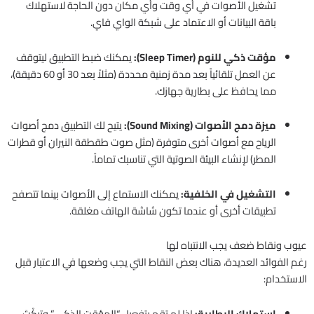
تشغيل الأصوات في أي وقت وأي مكان دون الحاجة لاستهلاك
باقة البيانات أو الاعتماد على شبكة الواي فاي.
مؤقت ذكي للنوم (Sleep Timer):
يمكنك ضبط التطبيق ليتوقف
عن العمل تلقائياً بعد مدة زمنية محددة (مثلاً بعد 30 أو 60 دقيقة)،
مما يحافظ على بطارية جهازك.
ميزة دمج الأصوات (Sound Mixing):
يتيح لك التطبيق دمج أصوات
الرياح مع أصوات أخرى متوفرة (مثل صوت طقطقة النيران أو قطرات
المطر) لإنشاء البيئة الصوتية التي تناسبك تماماً.
التشغيل في الخلفية:
يمكنك الاستماع إلى الأصوات بينما تتصفح
تطبيقات أخرى أو عندما تكون شاشة الهاتف مغلقة.
عيوب ونقاط ضعف يجب الانتباه لها
رغم الفوائد العديدة، هناك بعض النقاط التي يجب وضعها في الاعتبار قبل
الاستخدام:
استهلاك البطارية:
إذا لم تقم بتفعيل “المؤقت الذكي” وتركْتَ