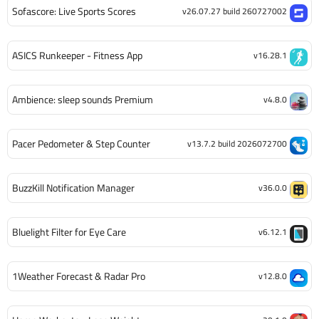
Sofascore: Live Sports Scores
v26.07.27 build 260727002
ASICS Runkeeper - Fitness App
v16.28.1
Ambience: sleep sounds Premium
v4.8.0
Pacer Pedometer & Step Counter
v13.7.2 build 2026072700
BuzzKill Notification Manager
v36.0.0
Bluelight Filter for Eye Care
v6.12.1
1Weather Forecast & Radar Pro
v12.8.0