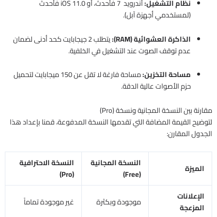
نظام التشغيل:
أندرويد 7 فأحدث، أو iOS 11.0 فأحدث
(لمستخدمي أجهزة آبل).
الذاكرة العشوائية (RAM):
يتطلب 2 جيجابايت كحد أدنى لضمان
عدم توقف الصوت عند التشغيل في الخلفية.
مساحة التخزين:
مساحة فارغة لا تقل عن 150 ميجابايت لتحميل
حزم الأصوات عالية الدقة.
مقارنة بين النسخة المجانية ونسخة (Pro)
لتوضيح القيمة المضافة التي تقدمها النسخة المدفوعة، قمنا بإعداد هذا
الجدول المقارن:
النسخة المجانية
النسخة الاحترافية
الميزة
(Pro)
(Free)
الإعلانات
موجودة وبكثرة
غير موجودة تماماً
المزعجة