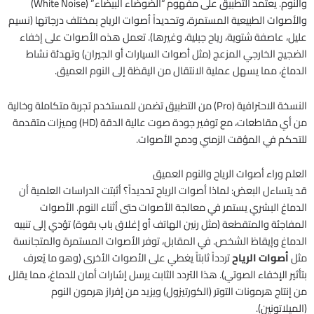
والنوم. يعتمد التطبيق على مفهوم “الضوضاء البيضاء” (White Noise)
والأصوات الطبيعية المستمرة، وتحديداً أصوات الرياح بمختلف درجاتها (نسيم
عليل، عاصفة شتوية، رياح جبلية، وغيرها). تعمل هذه الأصوات على إخفاء
الضجيج الخارجي المزعج (مثل أصوات السيارات أو الجيران) وتهدئة نشاط
الدماغ، مما يسهل عملية الانتقال من اليقظة إلى النوم العميق.
النسخة الاحترافية (Pro) من التطبيق تضمن للمستخدم تجربة متكاملة وخالية
من أي مقاطعات، مع توفير جودة صوت عالية الدقة (HD) وميزات متقدمة
للتحكم في المؤقت الزمني ودمج الأصوات.
العلم وراء أصوات الرياح والنوم العميق
قد يتساءل البعض: لماذا أصوات الرياح تحديداً؟ أثبتت الدراسات العلمية أن
الدماغ البشري يستمر في معالجة الأصوات حتى أثناء النوم. الأصوات
المفاجئة والمتقطعة (مثل رنين الهاتف أو إغلاق باب بقوة) تؤدي إلى تنبيه
الدماغ وإيقاظ الشخص. في المقابل، توفر الأصوات المستمرة والمتجانسة
مثل
أصوات الرياح
تردداً ثابتاً يغطي على الأصوات الأخرى (وهو ما يُعرف
بتأثير الإخفاء الصوتي). هذا التردد الثابت يرسل إشارات أمان للدماغ، مما يقلل
من إنتاج هرمونات التوتر (الكورتيزول) ويزيد من إفراز هرمون النوم
(الميلاتونين).