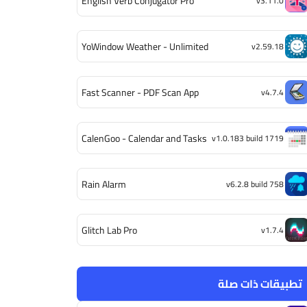
English Verb Conjugator Pro
v3.11.0
YoWindow Weather - Unlimited
v2.59.18
Fast Scanner - PDF Scan App
v4.7.4
CalenGoo - Calendar and Tasks
v1.0.183 build 1719
Rain Alarm
v6.2.8 build 758
Glitch Lab Pro
v1.7.4
تطبيقات ذات صلة