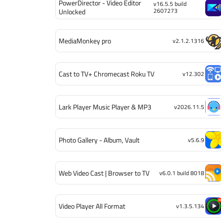
PowerDirector - Video Editor
v16.5.5 build
2607273
Unlocked
MediaMonkey pro
v2.1.2.1316
Cast to TV+ Chromecast Roku TV
v12.302
Lark Player Music Player & MP3
v2026.11.5
Photo Gallery - Album, Vault
v5.6.9
Web Video Cast | Browser to TV
v6.0.1 build 8018
Video Player All Format
v1.3.5.134