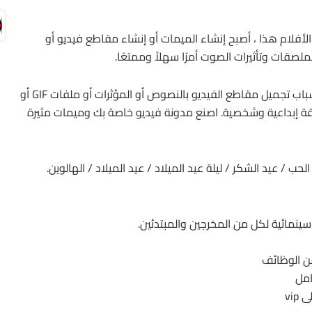
 مع صانع الأفلام هذا ، أصبح إنشاء الميمات أو إنشاء مقاطع فيديو أو
صقات وتأثيرات الصوت أمرًا سهلاً وممتعًا.
توفير أحدث المواد هالوين! يمكن لصانعي الأفلام الشباب تجميل مقاطع الفيديو بالنصوص أو المؤثرات أو ملفات GIF أو
طريقة إبداعية وشخصية. اصنع مدونة فيديو خاصة بك وميمات مثيرة
ب / عيد الشكر / ليلة عيد الميلاد / عيد الميلاد / الهالوين.
سينمائية لكل من المخرجين والمبتدئين.
ن الوظائف
امل
vip