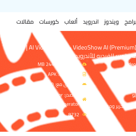
رامج
ويندوز
اندرويد
ألعاب
كورسات
مقالات
تحميل تطبيق AI Video Editor – VideoShow AI (Premium) | أفضل
تحرير الفيديو للأندرويد 2026
حجم الملف: 244 MB
نوع الملف: APK
متوافق مع: Android 6.0+
و
المصدر: VIDEOSHOW Video Editor
& Maker & AI Chat Generator
قات تحرير ومونتاج
8732