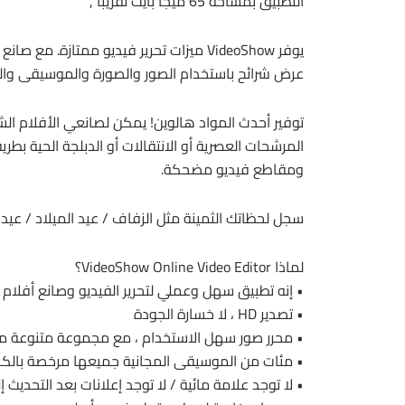
التطبيق بمساحة 65 ميجا بايت تقريباً ,
يوفر VideoShow ميزات تحرير فيديو ممتازة.
عرض شرائح باستخدام الصور والصورة والموسيقى والمل
المرشحات العصرية أو الانتقالات أو الدبلجة الحية ب
ومقاطع فيديو مضحكة.
سجل لحظاتك الثمينة مثل الزفاف / عيد الميلاد / عيد الح
لماذا VideoShow Online Video Editor؟
• إنه تطبيق سهل وعملي لتحرير الفيديو وصانع أفلام 
• تصدير HD ، لا خسارة الجودة
• محرر صور سهل الاستخدام ، مع مجموعة متنوعة م
• مئات من الموسيقى المجانية جميعها مرخصة بالك
• لا توجد علامة مائية / لا توجد إعلانات بعد التحديث إلى 