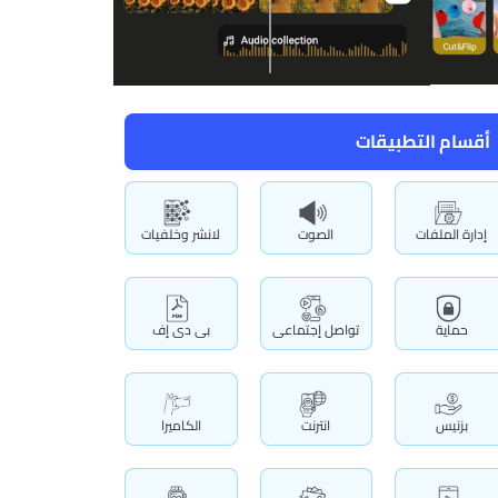
أقسام التطبيقات
إدارة الملفات
الصوت
لانشر وخلفيات
حماية
تواصل إجتماعى
بى دى إف
بزنيس
انترنت
الكاميرا