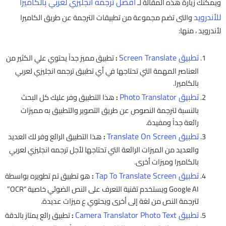
أفضل ترجمه انجليزي لعربي بالكاميرا
ويمكنك زيارة هذه المقالة لـ
للأندرويد
والتى تضم مجموعة من تطبيقات الترجمة عن طريق الكاميرا
لأندرويد ، منها:
تطبيق Screen Translate
:
تطبيق مميز جداً يحتوي علي الكثير من
العناصر المهمة التي تحتاجها في أي تطبيق ترجمه انجليزي لعربي
بالكاميرا.
تطبيق Photo Translator
:
هذا التطبيق وفر عليك كل البحث
بالنسبة لترجمة النصوص عن طريق التصوير والتطبيق به مميزات
رائعة جداً ومفيدة.
تطبيق Translate On Screen
:
هذا التطبيق الرائع وفر لك العديد
والعديد من الميزات الرائعة التي تحتاجها لأجل ترجمه انجليزي لعربي
بالكاميرا وميزات أخرى.
تطبيق Tap To Translate Screen
:
هو تطبيق تم تطويره بواسطة
Google AI ويستخدم تقنية التعرف على النص الضوئي خاصية “OCR”
لترجمة النص من لغة إلى أخرى ويحتوي ع ميزات عديدة.
تطبيق Camera Translator Photo Text
:
تطبيق رائع يمتاز بالدقة