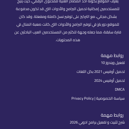
يُعرف الموقع بكونه أحد المصادر الغنية للمحتوى الرقمي، حيث يتيح
للمستخدمين إمكانية تحميل البرامج والأدوات التي قد تكون مدفوعة
بشكل مجاني، مع التركيز على توفير نسخ كاملة ومفعلة. وقد كان
للموقع دور بارز في توفير البرامج والأدوات التي كانت صعبة المنال في
فترة سابقة، مما جعله وجهة للكثير من المستخدمين العرب الباحثين عن
هذه المحتويات.
روابط مهمة
تفعيل ويندوز 10
تحميل أوفيس 2021 بكل اللغات
تحميل أوفيس 2024
DMCA
سياسة الخصوصية | Privacy Policy
روابط مهمة
شرح تثبيت و تفعيل برامج ادوبي 2026