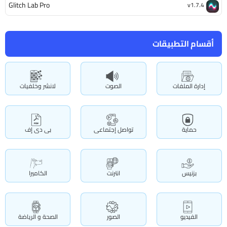
Glitch Lab Pro
v1.7.4
أقسام التطبيقات
إدارة الملفات
الصوت
لانشر وخلفيات
حماية
تواصل إجتماعى
بى دى إف
بزنيس
انترنت
الكاميرا
الفيديو
الصور
الصحة و الرياضة