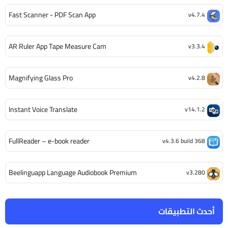
Fast Scanner - PDF Scan App
v4.7.4
AR Ruler App Tape Measure Cam
v3.3.4
Magnifying Glass Pro
v4.2.8
Instant Voice Translate
v14.1.2
FullReader – e-book reader
v4.3.6 build 368
Beelinguapp Language Audiobook Premium
v3.280
أحدث التطبيقات