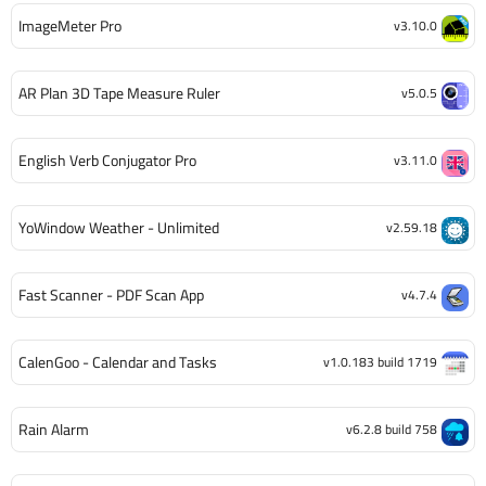
ImageMeter Pro
v3.10.0
AR Plan 3D Tape Measure Ruler
v5.0.5
English Verb Conjugator Pro
v3.11.0
YoWindow Weather - Unlimited
v2.59.18
Fast Scanner - PDF Scan App
v4.7.4
CalenGoo - Calendar and Tasks
v1.0.183 build 1719
Rain Alarm
v6.2.8 build 758