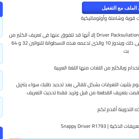
الملف مع التفعيل
 قوية وشاملة وأوتوماتيكية
ورغم أن هذه الاسطوانة لم تحظى بشهرة عالية مثل Driver Packsuliation إلا أنها قد تتفوق عنها فى تعريف الكثير من
الأجهزة سواء على الأنظمة القديمة أو الحديثة بما فى ذلك ويندوز 10 والذى تدعمه هذه الاسطوانة للنواتين 32 و 64
بت
ام وبالكثير من اللغات منها اللغة العربية
م بتثبيت التعرفات بشكل تلقائى بعد تحديد طلبك سواء بتنزيل
ت قمت بتعريف القطعة من قبل وتريد فقط تحديث التعريف
 التدوينة أقدم لكم
ة | Snappy Driver R1793