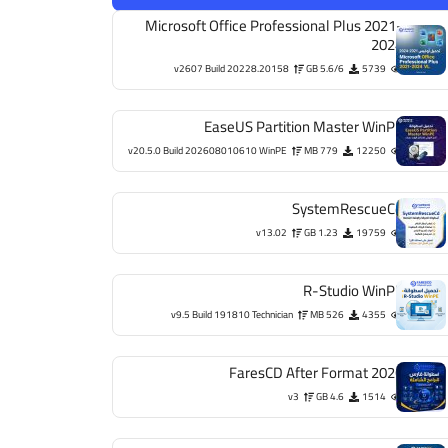
Microsoft Office Professional Plus 2021-
2024
v2607 Build 20228.20158
5.6/6 GB
5739
EaseUS Partition Master WinPE
v20.5.0 Build 202608010610 WinPE
779 MB
12250
SystemRescueCd
v13.02
1.23 GB
19759
R-Studio WinPE
v9.5 Build 191810 Technician
526 MB
4355
FaresCD After Format 2026
v3
4.6 GB
1514