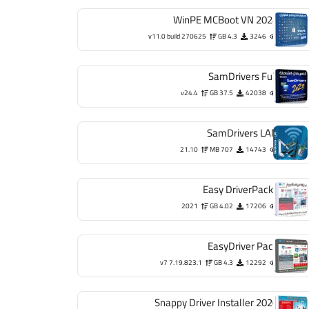
WinPE MCBoot VN 2024
v11.0 build 270625
4.3 GB
3246
SamDrivers Full
v24.4
37.5 GB
42038
SamDrivers LAN
21.10
707 MB
14743
Easy DriverPacks
2021
4.02 GB
17206
EasyDriver Pack
v7 7.19.823.1
4.3 GB
12292
Snappy Driver Installer 2020