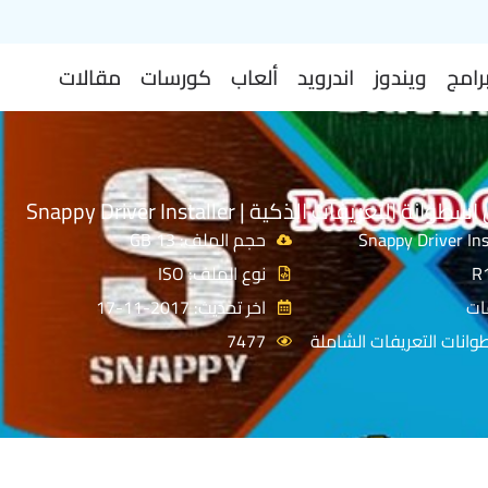
رامج
ويندوز
اندرويد
ألعاب
كورسات
مقالات
 التعريفات الذكية | Snappy Driver Installer
حجم الملف: 13 GB
نوع الملف: ISO
ات
اخر تحديث: 2017-11-17
وانات التعريفات الشاملة
7477