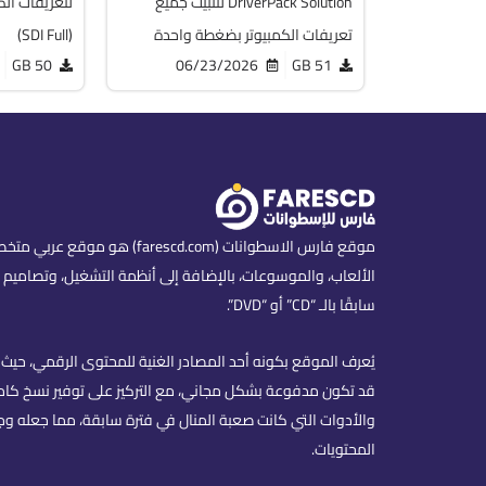
DriverPack Solution لتثبيت جميع
لتعريفات الك
تعريفات الكمبيوتر بضغطة واحدة
(SDI Full)
50 GB
06/23/2026
51 GB
موقع فارس الاسطوانات (scd.com
الألعاب، والموسوعات، بالإضافة إلى أنظمة التشغيل، وتصاميم ا
سابقًا بالـ “CD” أو “DVD”.
يُعرف الموقع بكونه أحد المصادر الغنية للمحتوى الرقمي، حيث ي
قد تكون مدفوعة بشكل مجاني، مع التركيز على توفير نسخ كاملة
والأدوات التي كانت صعبة المنال في فترة سابقة، مما جعله وج
المحتويات.