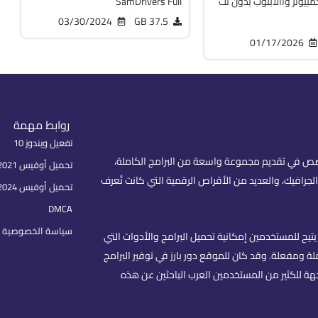
مبيوتر واالابتوب بدون نت
SamDrivers Full
03/30/2024
37.5 GB
01/17/2026
روابط مهمة
تفعيل ويندوز 10
fare) هو موقع عربي متخصص في تقديم مجموعة واسعة من البرامج الكاملة،
تحميل أوفيس 2021 بكل اللغات
لجرافيك، والعديد من الأقراص الرقمية التي كانت تُعرف
تحميل أوفيس 2024
DMCA
سياسة الخصوصية | rivacy Policy
تيح للمستخدمين إمكانية تحميل البرامج والأدوات التي
 ومفعلة. وقد كان للموقع دور بارز في توفير البرامج
هة للكثير من المستخدمين العرب الباحثين عن هذه