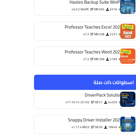
Hasleo Backup Suite WinPE
v5.9.2 WinPE
505 MB
6316
Professor Teaches Excel 2021
v7.3
338 MB
2231
Professor Teaches Word 2021
v7.3
358 MB
2183
اسطوانات ذات صلة
DriverPack Solution
v17.10.14-25102
51 GB
44203
Snappy Driver Installer 2026
v1.17.4 R825
50 GB
19649