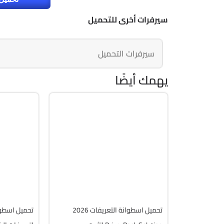
سيرفرات أخرى للتحميل
سيرفرات التحميل
يهمك أيضًا
تعريفات
تعريفا
Zip
Zip
4 R825
v17.10.14-25102
Free
Free
19649
44203
تحميل اسطوانة التعريفات 2026