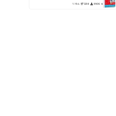
1.19.4
8 GB
9906