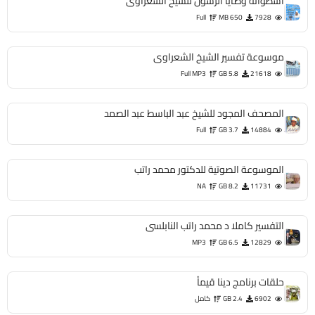
اسطوانة وصايا الرسول للشيخ الشعراوى
Full
650 MB
7928
موسوعة تفسير الشيخ الشعراوى
Full MP3
5.8 GB
21618
المصحف المجود للشيخ عبد الباسط عبد الصمد
Full
3.7 GB
14884
الموسوعة الصوتية للدكتور محمد راتب
NA
8.2 GB
11731
التفسير كاملا د محمد راتب النابلسى
MP3
6.5 GB
12829
حلقات برنامج دينا قيماً
6902
2.4 GB
كامل