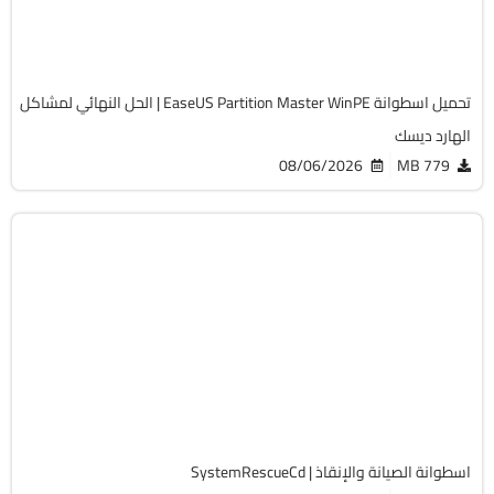
Full Iso
12262
تحميل اسطوانة EaseUS Partition Master WinPE | الحل النهائي لمشاكل
الهارد ديسك
08/06/2026
779 MB
صيانة
ISO
v13.02
Free
19773
اسطوانة الصيانة والإنقاذ | SystemRescueCd