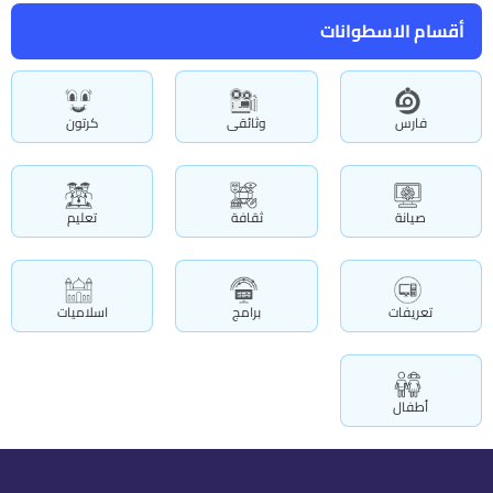
أقسام الاسطوانات
فارس
وثائقى
كرتون
صيانة
ثقافة
تعليم
تعريفات
برامج
اسلاميات
أطفال