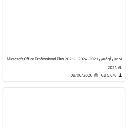
برامج
Zip
v2607 Build 20228.20158
Cracked
5754
تحميل أوفيس 2021-2024 | Microsoft Office Professional Plus 2021-
2024 VL
08/06/2026
5.6/6 GB
صيانة
Zip
v20.5.0 Build 202608010610 WinPE