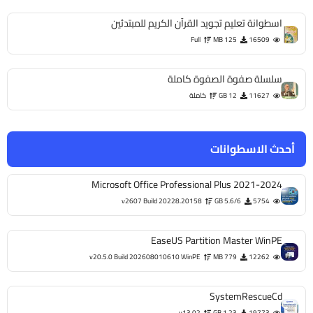
اسطوانة تعليم تجويد القرآن الكريم للمبتدئين
Full
125 MB
16509
سلسلة صفوة الصفوة كاملة
11627
12 GB
كاملة
أحدث الاسطوانات
Microsoft Office Professional Plus 2021-2024
v2607 Build 20228.20158
5.6/6 GB
5754
EaseUS Partition Master WinPE
v20.5.0 Build 202608010610 WinPE
779 MB
12262
SystemRescueCd
v13.02
1.23 GB
19773