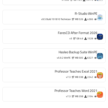
R-Studio WinPE
v9.5 Build 191810 Technician
526 MB
4366
FaresCD After Format 2026
v3
4.6 GB
1528
Hasleo Backup Suite WinPE
v5.9.2 WinPE
505 MB
6327
Professor Teaches Excel 2021
v7.3
338 MB
2242
Professor Teaches Word 2021
v7.3
358 MB
2194