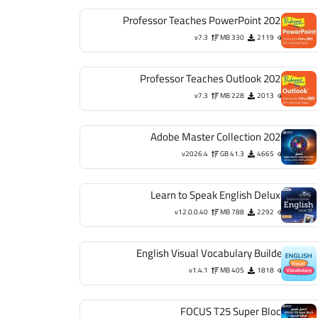
Professor Teaches PowerPoint 2021
v7.3
330 MB
2119
Professor Teaches Outlook 2021
v7.3
228 MB
2013
Adobe Master Collection 2026
v2026.4
41.3 GB
4665
Learn to Speak English Deluxe
v12.0.0.40
788 MB
2292
English Visual Vocabulary Builder
v1.4.1
405 MB
1818
FOCUS T25 Super Block