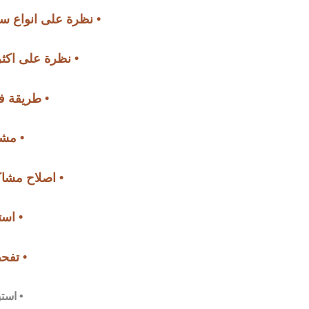
• نظرة على انواع س
• نظرة على اكثر 
• طريقة ف
• مشا
• اصلاح مشاك
• است
• تفح
• استب