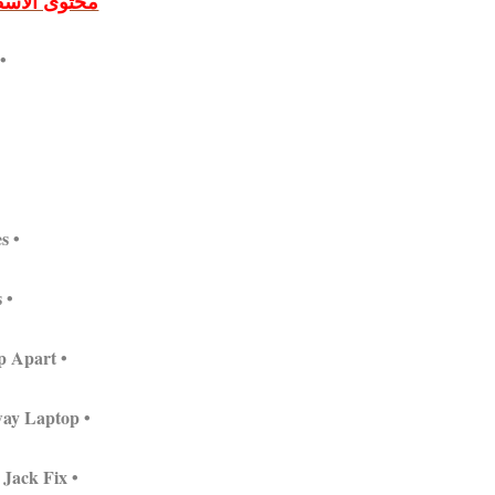
محتوى الاسطوا
roduction
• CD/DVD Drives
• Motherboards
• How to Take a Laptop Apart
• Power Problems – Gateway Laptop
• Toshiba Laptop Power Jack Fix