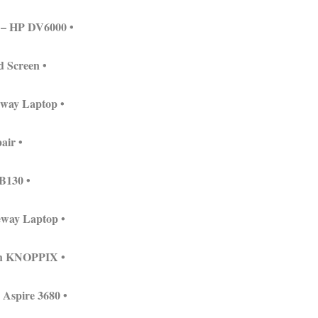
• Motherboard Replacement – HP DV6000
• Testing an Inverterand Screen
• Replace Keyboard – Gateway Laptop
• Vaio Ribbon Repair
• Power Jack – Dell B130
• Power Jack Repair – Gateway Laptop
• Testing a Hard Drive With KNOPPIX
• Replace Cracked Screen – Aspire 3680