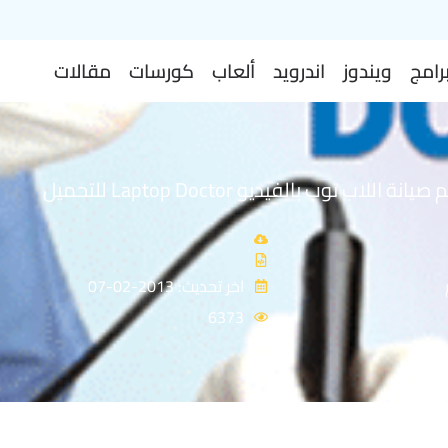
رامج
ويندوز
اندرويد
ألعاب
كورسات
مقالات
`اسطوانة تعليم صيانة اللاب توب بالفيديو Laptop Doctor للتحميل
اخر تحديث: 2013-02-07
6373