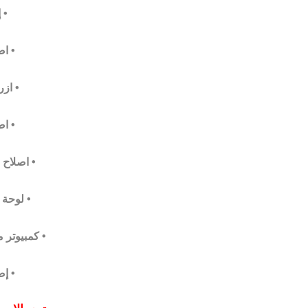
• 
• ا
• ازر
• ا
• اصلاح 
• لوحة 
• كمبيوتر 
• إ