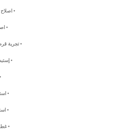
• اصلاح 
• اص
• تجربة قر
• إستب
•
• اس
• است
• غطا