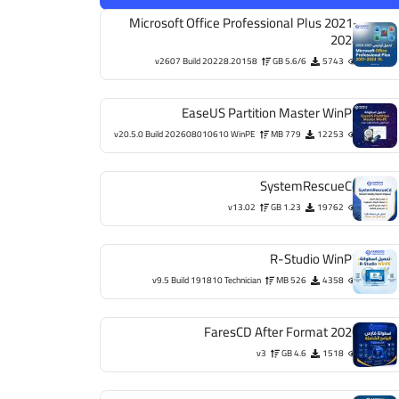
Microsoft Office Professional Plus 2021-
2024
v2607 Build 20228.20158
5.6/6 GB
5743
EaseUS Partition Master WinPE
v20.5.0 Build 202608010610 WinPE
779 MB
12253
SystemRescueCd
v13.02
1.23 GB
19762
R-Studio WinPE
v9.5 Build 191810 Technician
526 MB
4358
FaresCD After Format 2026
v3
4.6 GB
1518