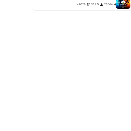
v2026
7.5 GB
24064