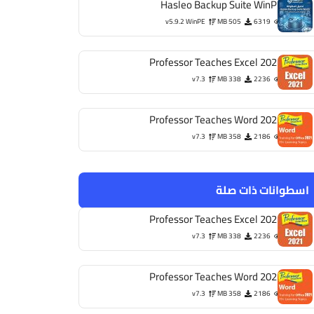
Hasleo Backup Suite WinPE
v5.9.2 WinPE
505 MB
6319
Professor Teaches Excel 2021
v7.3
338 MB
2236
Professor Teaches Word 2021
v7.3
358 MB
2186
اسطوانات ذات صلة
Professor Teaches Excel 2021
v7.3
338 MB
2236
Professor Teaches Word 2021
v7.3
358 MB
2186