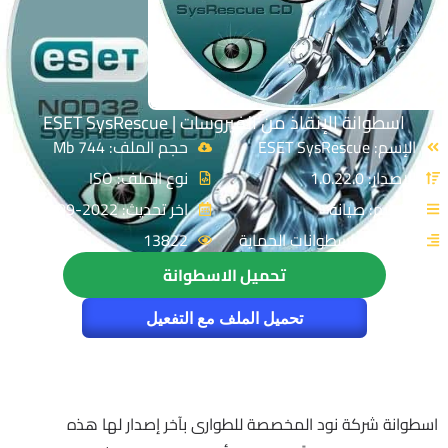
اسطوانة الإنقاذ من الفيروسات | ESET SysRescue
الإسم: ESET SysRescue
حجم الملف: 744 Mb
الإصدار: 1.0.22.0
نوع الملف: ISO
القسم: صيانة
اخر تحديث: 2022-09-11
التصنيف: اسطوانات الحماية
13822
تحميل الاسطوانة
تحميل الملف مع التفعيل
اسطوانة شركة نود المخصصة للطوارى بآخر إصدار لها هذه