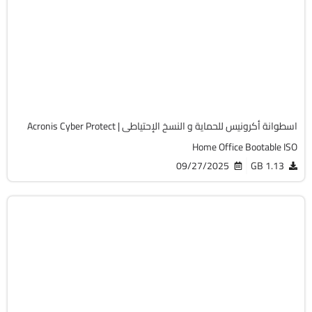
ISO
Build 41126.0
Cracked
8561
اسطوانة أكرونيس للحماية و النسخ الإحتياطى | Acronis Cyber Protect
Home Office Bootable ISO
09/27/2025
1.13 GB
برامج
ISO
v2025.2
Free