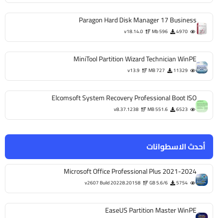
Paragon Hard Disk Manager 17 Business
v18.14.0
596 Mb
4970
MiniTool Partition Wizard Technician WinPE
v13.9
727 MB
11329
Elcomsoft System Recovery Professional Boot ISO
v8.37.1238
551.6 MB
6523
أحدث الاسطوانات
Microsoft Office Professional Plus 2021-2024
v2607 Build 20228.20158
5.6/6 GB
5754
EaseUS Partition Master WinPE