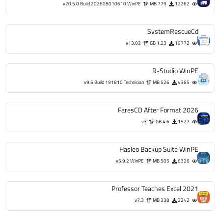
v20.5.0 Build 202608010610 WinPE
779 MB
12262
SystemRescueCd
v13.02
1.23 GB
19772
R-Studio WinPE
v9.5 Build 191810 Technician
526 MB
4365
FaresCD After Format 2026
v3
4.6 GB
1527
Hasleo Backup Suite WinPE
v5.9.2 WinPE
505 MB
6326
Professor Teaches Excel 2021
v7.3
338 MB
2242