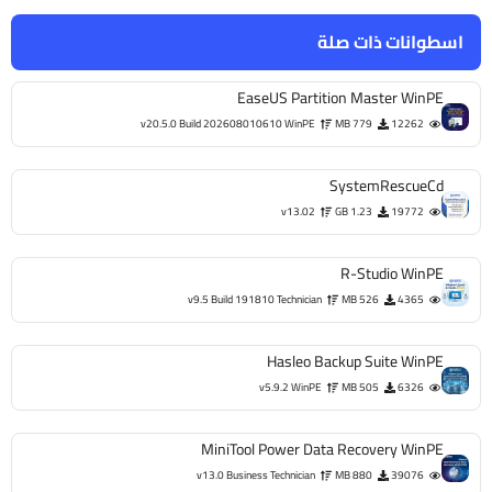
اسطوانات ذات صلة
EaseUS Partition Master WinPE
v20.5.0 Build 202608010610 WinPE
779 MB
12262
SystemRescueCd
v13.02
1.23 GB
19772
R-Studio WinPE
v9.5 Build 191810 Technician
526 MB
4365
Hasleo Backup Suite WinPE
v5.9.2 WinPE
505 MB
6326
MiniTool Power Data Recovery WinPE
v13.0 Business Technician
880 MB
39076