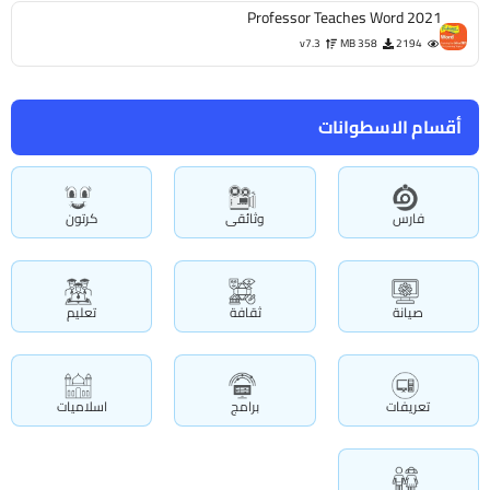
Professor Teaches Word 2021
v7.3
358 MB
2194
أقسام الاسطوانات
فارس
وثائقى
كرتون
صيانة
ثقافة
تعليم
تعريفات
برامج
اسلاميات