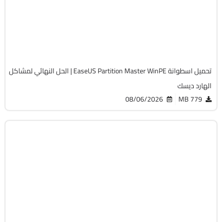
v20.5.0 Build 202608010610 WinPE
Full Iso
12244
تحميل اسطوانة EaseUS Partition Master WinPE | الحل النهائي لمشاكل
الهارد ديسك
08/06/2026
779 MB
صيانة
ISO
v13.02
Free
19754