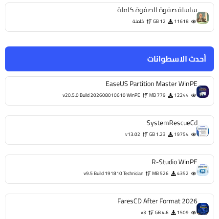
سلسلة صفوة الصفوة كاملة
11618
12 GB
كاملة
أحدث الاسطوانات
EaseUS Partition Master WinPE
v20.5.0 Build 202608010610 WinPE
779 MB
12244
SystemRescueCd
v13.02
1.23 GB
19754
R-Studio WinPE
v9.5 Build 191810 Technician
526 MB
4352
FaresCD After Format 2026
v3
4.6 GB
1509