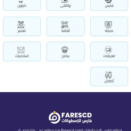
فارس
وثائقى
كرتون
صيانة
ثقافة
تعليم
تعريفات
برامج
اسلاميات
أطفال
موقع فارس الاسطوانات (farescd.com) هو موقع عربي متخصص في