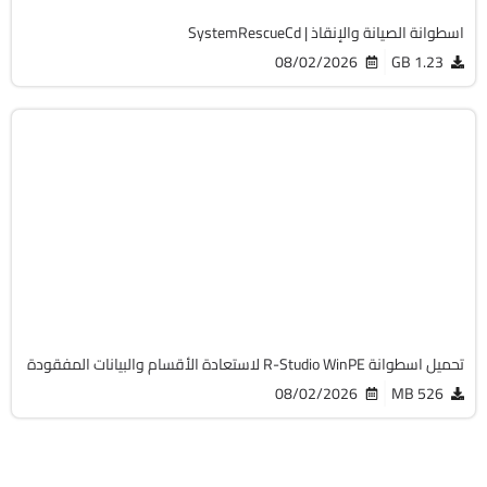
اسطوانة الصيانة والإنقاذ | SystemRescueCd
08/02/2026
1.23 GB
صيانة
Zip
v9.5 Build 191810 Technician
Cracked
4352
تحميل اسطوانة R-Studio WinPE لاستعادة الأقسام والبيانات المفقودة
08/02/2026
526 MB