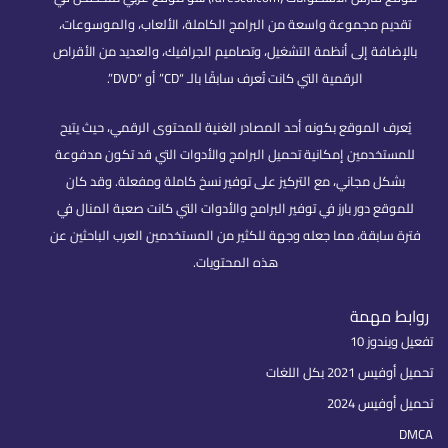
تقديم مجموعة واسعة من البرامج الكاملة، الألعاب، والموسوعات،
بالإضافة إلى أنظمة التشغيل، وتصاميم الجرافيك، والعديد من الأقراص
الرقمية التي كانت تُعرف سابقًا بالـ “CD” أو “DVD”.
يُعرف الموقع بكونه أحد المصادر الغنية للمحتوى الرقمي، حيث يتيح
للمستخدمين إمكانية تحميل البرامج والأدوات التي قد تكون مدفوعة
بشكل مجاني، مع التركيز على توفير نسخ كاملة ومفعلة. وقد كان
للموقع دور بارز في توفير البرامج والأدوات التي كانت صعبة المنال في
فترة سابقة، مما جعله وجهة للكثير من المستخدمين العرب الباحثين عن
هذه المحتويات.
روابط مهمة
تفعيل ويندوز 10
تحميل أوفيس 2021 بكل اللغات
تحميل أوفيس 2024
DMCA