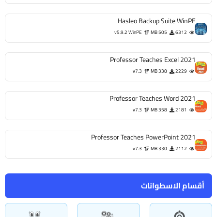
Hasleo Backup Suite WinPE
v5.9.2 WinPE
505 MB
6312
Professor Teaches Excel 2021
v7.3
338 MB
2229
Professor Teaches Word 2021
v7.3
358 MB
2181
Professor Teaches PowerPoint 2021
v7.3
330 MB
2112
أقسام الاسطوانات