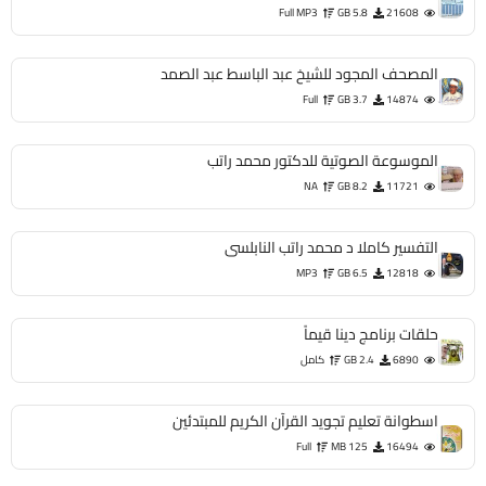
Full MP3
5.8 GB
21608
المصحف المجود للشيخ عبد الباسط عبد الصمد
Full
3.7 GB
14874
الموسوعة الصوتية للدكتور محمد راتب
NA
8.2 GB
11721
التفسير كاملا د محمد راتب النابلسى
MP3
6.5 GB
12818
حلقات برنامج دينا قيماً
6890
2.4 GB
كامل
اسطوانة تعليم تجويد القرآن الكريم للمبتدئين
Full
125 MB
16494