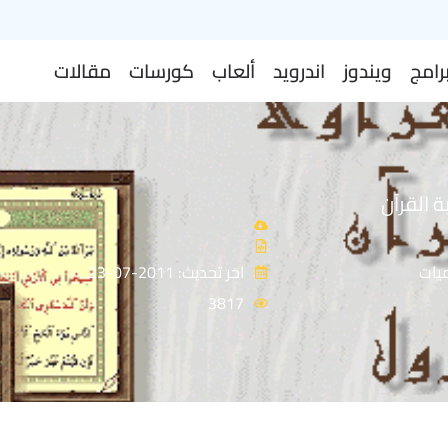
رامج
ويندوز
اندرويد
ألعاب
كورسات
مقالات
 القرآن
يات
اخر تحديث: 2011-07-23
3817