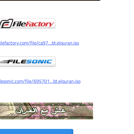
lefactory.com/file/ca97…bt.elquran.iso
lesonic.com/file/695701…bt.elquran.iso