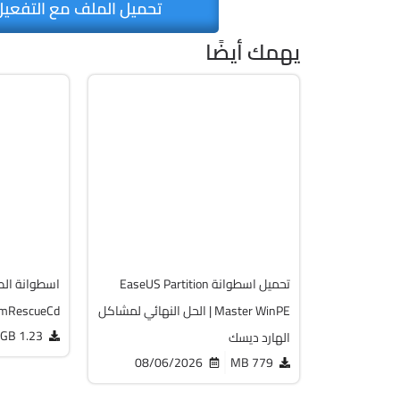
تحميل الملف مع التفعيل
يهمك أيضًا
صيانة
صيانة
ISO
Zip
v13.02
v20.5.0 Build 202608010610 WinPE
Free
Full Iso
19754
12244
تحميل اسطوانة EaseUS Partition
اسطوانة الصي
Master WinPE | الحل النهائي لمشاكل
mRescueCd
1.23 GB
الهارد ديسك
08/06/2026
779 MB