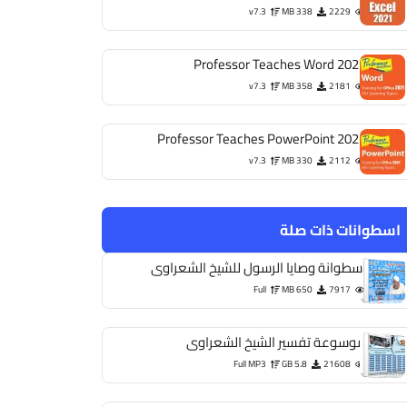
v7.3
338 MB
2229
Professor Teaches Word 2021
v7.3
358 MB
2181
Professor Teaches PowerPoint 2021
v7.3
330 MB
2112
اسطوانات ذات صلة
اسطوانة وصايا الرسول للشيخ الشعراوى
Full
650 MB
7917
موسوعة تفسير الشيخ الشعراوى
Full MP3
5.8 GB
21608