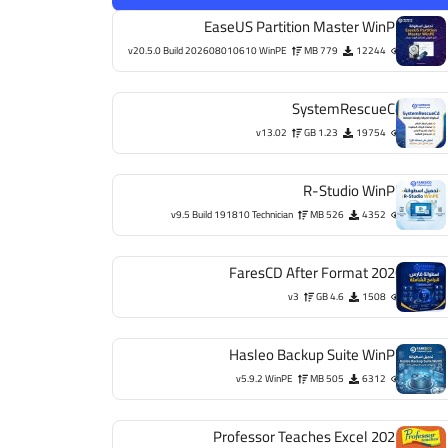
EaseUS Partition Master WinPE
v20.5.0 Build 202608010610 WinPE
779 MB
12244
SystemRescueCd
v13.02
1.23 GB
19754
R-Studio WinPE
v9.5 Build 191810 Technician
526 MB
4352
FaresCD After Format 2026
v3
4.6 GB
1508
Hasleo Backup Suite WinPE
v5.9.2 WinPE
505 MB
6312
Professor Teaches Excel 2021