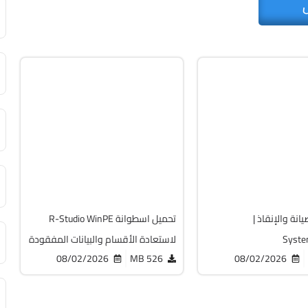
صيانة
Zip
v9.5 Build 191810 Technician
Cracked
4352
انة والإنقاذ |
تحميل اسطوانة R-Studio WinPE
Syste
لاستعادة الأقسام والبيانات المفقودة
08/02/2026
526 MB
08/02/2026