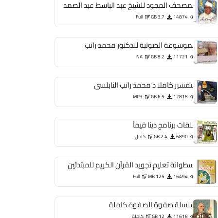
المصحف المجود للشيخ عبد الباسط عبد الصمد
Full
3.7 GB
14874
الموسوعة الصوتية للدكتور محمد راتب
NA
8.2 GB
11721
التفسير كاملا د محمد راتب النابلسى
MP3
6.5 GB
12818
حلقات برنامج دينا قيماً
6890
2.4 GB
كامل
اسطوانة تعليم تجويد القرآن الكريم للمبتدئين
Full
125 MB
16494
سلسلة صفوة الصفوة كاملة
11618
12 GB
كاملة