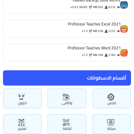
v5.9.2 WinPE
505 MB
6316
Professor Teaches Excel 2021
v7.3
338 MB
2232
Professor Teaches Word 2021
v7.3
358 MB
2183
أقسام الاسطوانات
فارس
وثائقى
كرتون
صيانة
ثقافة
تعليم