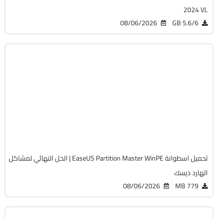
2024 VL
08/06/2026
5.6/6 GB
صيانة
Zip
v20.5.0 Build 202608010610 WinPE
Full Iso
12250
تحميل اسطوانة EaseUS Partition Master WinPE | الحل النهائي لمشاكل
الهارد ديسك
08/06/2026
779 MB