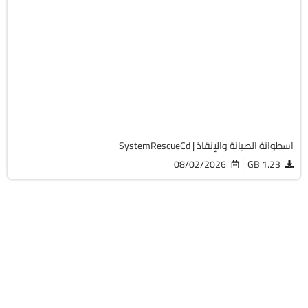
صيانة
ISO
v13.02
Free
19759
اسطوانة الصيانة والإنقاذ | SystemRescueCd
08/02/2026
1.23 GB