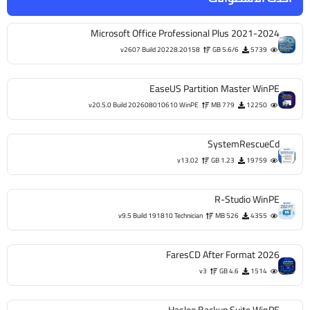
Microsoft Office Professional Plus 2021-2024
v2607 Build 20228.20158
5.6/6 GB
5739
EaseUS Partition Master WinPE
v20.5.0 Build 202608010610 WinPE
779 MB
12250
SystemRescueCd
v13.02
1.23 GB
19759
R-Studio WinPE
v9.5 Build 191810 Technician
526 MB
4355
FaresCD After Format 2026
v3
4.6 GB
1514
Hasleo Backup Suite WinPE