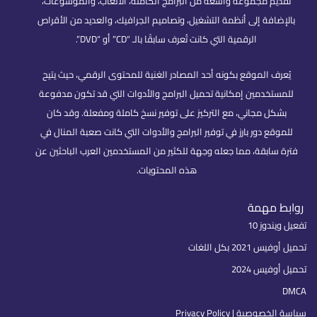
تقديم مجموعة واسعة من البرامج الكاملة، الألعاب، والموسوعات،
بالإضافة إلى أنظمة التشغيل، وتصاميم الجرافيك، والعديد من الأقراص
الرقمية التي كانت تُعرف سابقًا بالـ “CD” أو “DVD”.
يُعرف الموقع بكونه أحد المصادر الغنية للمحتوى الرقمي، حيث يتيح
للمستخدمين إمكانية تحميل البرامج والأدوات التي قد تكون مدفوعة
بشكل مجاني، مع التركيز على توفير نسخ كاملة ومفعلة. وقد كان
للموقع دور بارز في توفير البرامج والأدوات التي كانت صعبة المنال في
فترة سابقة، مما جعله وجهة للكثير من المستخدمين العرب الباحثين عن
هذه المحتويات.
روابط مهمة
تفعيل ويندوز 10
تحميل أوفيس 2021 بكل اللغات
تحميل أوفيس 2024
DMCA
سياسة الخصوصية | Privacy Policy