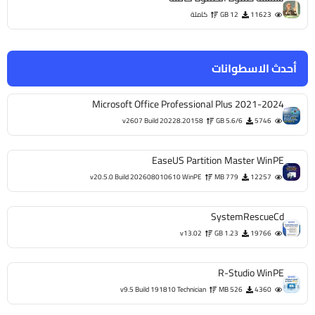
11623
12 GB
كاملة
أحدث الاسطوانات
Microsoft Office Professional Plus 2021-2024
v2607 Build 20228.20158
5.6/6 GB
5746
EaseUS Partition Master WinPE
v20.5.0 Build 202608010610 WinPE
779 MB
12257
SystemRescueCd
v13.02
1.23 GB
19766
R-Studio WinPE
v9.5 Build 191810 Technician
526 MB
4360