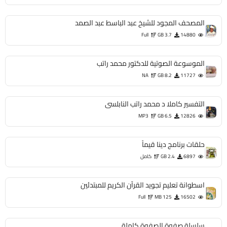
المصحف المجود للشيخ عبد الباسط عبد الصمد
Full
3.7 GB
14880
الموسوعة الصوتية للدكتور محمد راتب
NA
8.2 GB
11727
التفسير كاملا د محمد راتب النابلسى
MP3
6.5 GB
12826
حلقات برنامج دينا قيماً
6897
2.4 GB
كامل
اسطوانة تعليم تجويد القرآن الكريم للمبتدئين
Full
125 MB
16502
سلسلة صفوة الصفوة كاملة