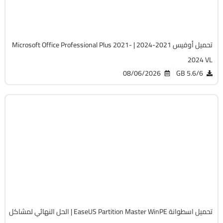
Cracked
5746
تحميل أوفيس 2021-2024 | Microsoft Office Professional Plus 2021-
2024 VL
08/06/2026
5.6/6 GB
صيانة
Zip
v20.5.0 Build 202608010610 WinPE
Full Iso
12257
تحميل اسطوانة EaseUS Partition Master WinPE | الحل النهائي لمشاكل