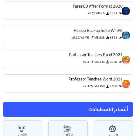
FaresCD After Format 2026
v3
4.6 GB
1521
Hasleo Backup Suite WinPE
v5.9.2 WinPE
505 MB
6321
Professor Teaches Excel 2021
v7.3
338 MB
2238
Professor Teaches Word 2021
v7.3
358 MB
2188
أقسام الاسطوانات
فارس
وثائقى
كرتون