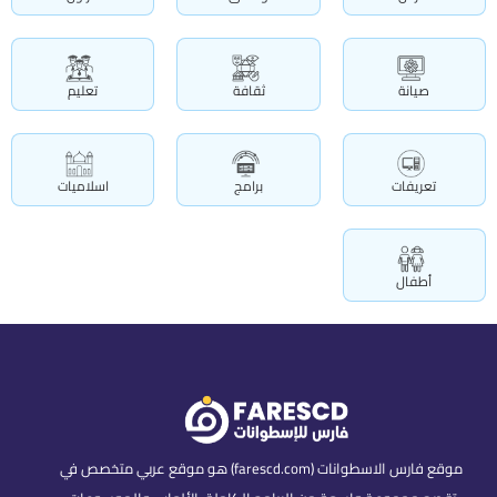
صيانة
ثقافة
تعليم
تعريفات
برامج
اسلاميات
أطفال
موقع فارس الاسطوانات (farescd.com) هو موقع عربي متخصص في