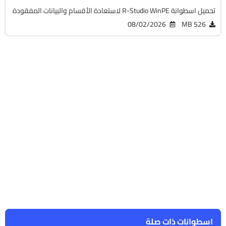
اسطوانات ذات صلة
FaresCD After Format 2026
v3
4.6 GB
1510
FaresCD Ultimate Creator Pack 1 | Textures & Chrom
Pack 1
7 GB
468
FaresCD Multimedia Ultimate 2026