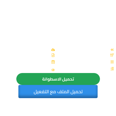
اسطوانة مادة العلوم 2014 للصف الأول الإعدادى ( الترم
الأول ) المنهج كامل بالفيديو للتحميل برابط واحد مباشر على
الأرشيف وتورنت
القسم: فارس
اخر تحديث: 2014-11-11
4035
تحميل الاسطوانة
تحميل الملف مع التفعيل