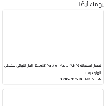
12244
تحميل اسطوانة EaseUS Partition Master WinPE | الحل النهائي لمشاكل
الهارد ديسك
08/06/2026
779 MB
صيانة
ISO
v13.02
Free
19754
اسطوانة الصيانة والإنقاذ | SystemRescueCd
08/02/2026
1.23 GB