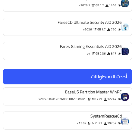
أحدث الاسطوانات
EaseUS Partition Master WinPE
v20.5.0 Build 202608010610 WinPE
779 MB
12244
SystemRescueCd
v13.02
1.23 GB
19754
R-Studio WinPE
v9.5 Build 191810 Technician
526 MB
4353
FaresCD After Format 2026
v3
4.6 GB
1510
Hasleo Backup Suite WinPE
v5.9.2 WinPE
505 MB
6314