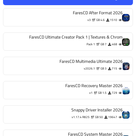
v2026.1
3 GB
715
FaresCD Recovery Master 2026
v1
1.5 GB
729
Snappy Driver Installer 2026
v1.17.4 R825
50 GB
19647
FaresCD System Master 2026
v2026.1
1.2 GB
1446
FaresCD Ultimate Security AIO 2026
v2026
1.7 GB
770
Fares Gaming Essentials AIO 2026
v4
2.36 GB
847