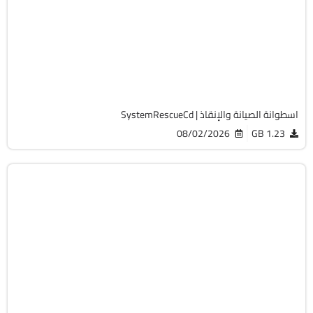
صيانة
Zip
v9.5 Build 191810 Technician
Cracked
4353
تحميل اسطوانة R-Studio WinPE لاستعادة الأقسام والبيانات المفقودة
08/02/2026
526 MB