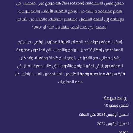
موقع فارس الاسطوانات (farescd.com) هو موقع عربي متخصص في
تقديم مجموعة واسعة من البرامج الكاملة، الألعاب، والموسوعات،
بالإضافة إلى أنظمة التشغيل، وتصاميم الجرافيك، والعديد من الأقراص
الرقمية التي كانت تُعرف سابقًا بالـ “CD” أو “DVD”.
يُعرف الموقع بكونه أحد المصادر الغنية للمحتوى الرقمي، حيث يتيح
للمستخدمين إمكانية تحميل البرامج والأدوات التي قد تكون مدفوعة
بشكل مجاني، مع التركيز على توفير نسخ كاملة ومفعلة. وقد كان
للموقع دور بارز في توفير البرامج والأدوات التي كانت صعبة المنال في
فترة سابقة، مما جعله وجهة للكثير من المستخدمين العرب الباحثين عن
هذه المحتويات.
روابط مهمة
تفعيل ويندوز 10
تحميل أوفيس 2021 بكل اللغات
تحميل أوفيس 2024
DMCA