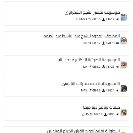
موسوعة تفسير الشيخ الشعراوى
Full MP3
5.8 GB
21612
المصحف المجود للشيخ عبد الباسط عبد الصمد
Full
3.7 GB
14878
الموسوعة الصوتية للدكتور محمد راتب
NA
8.2 GB
11726
التفسير كاملا د محمد راتب النابلسى
MP3
6.5 GB
12824
حلقات برنامج دينا قيماً
6895
2.4 GB
كامل
اسطوانة تعليم تجويد القرآن الكريم للمبتدئين