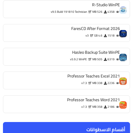
R-Studio WinPE
v9.5 Build 191810 Technician
526 MB
4358
FaresCD After Format 2026
v3
4.6 GB
1518
Hasleo Backup Suite WinPE
v5.9.2 WinPE
505 MB
6319
Professor Teaches Excel 2021
v7.3
338 MB
2236
Professor Teaches Word 2021
v7.3
358 MB
2186
أقسام الاسطوانات