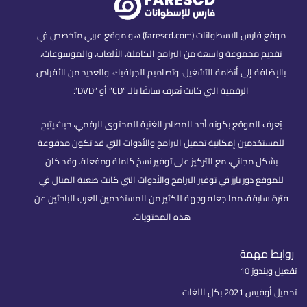
موقع فارس الاسطوانات (farescd.com) هو موقع عربي متخصص في
تقديم مجموعة واسعة من البرامج الكاملة، الألعاب، والموسوعات،
بالإضافة إلى أنظمة التشغيل، وتصاميم الجرافيك، والعديد من الأقراص
الرقمية التي كانت تُعرف سابقًا بالـ “CD” أو “DVD”.
يُعرف الموقع بكونه أحد المصادر الغنية للمحتوى الرقمي، حيث يتيح
للمستخدمين إمكانية تحميل البرامج والأدوات التي قد تكون مدفوعة
بشكل مجاني، مع التركيز على توفير نسخ كاملة ومفعلة. وقد كان
للموقع دور بارز في توفير البرامج والأدوات التي كانت صعبة المنال في
فترة سابقة، مما جعله وجهة للكثير من المستخدمين العرب الباحثين عن
هذه المحتويات.
روابط مهمة
تفعيل ويندوز 10
تحميل أوفيس 2021 بكل اللغات