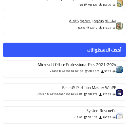
Full
125 MB
16500
سلسلة صفوة الصفوة كاملة
11622
12 GB
كاملة
أحدث الاسطوانات
Microsoft Office Professional Plus 2021-2024
v2607 Build 20228.20158
5.6/6 GB
5743
EaseUS Partition Master WinPE
v20.5.0 Build 202608010610 WinPE
779 MB
12253
SystemRescueCd
v13.02
1.23 GB
19762