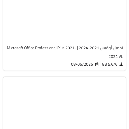
Zip
v2607 Build 20228.20158
Cracked
5743
تحميل أوفيس 2021-2024 | Microsoft Office Professional Plus 2021-
2024 VL
08/06/2026
5.6/6 GB
صيانة
Zip
v20.5.0 Build 202608010610 WinPE
Full Iso