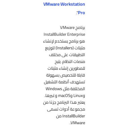
VMware Workstation
Pro
“.
برنامج VMware
InstallBuilder Enterprise
هو برنامج يستخدم لإنشاء
مثبتات (Installers) لتوزيع
التطبيقات على مختلف
منصات النظام. يتيح
للمطورين إنشاء مثبتات
قابلة للتخصيص بسهولة
تستهدف أنظمة التشغيل
المختلفة مثل Windows
وLinux وmacOS وغيرها.
يعتبر هذا البرنامج جزءًا من
مجموعة أدوات تسمى
InstallBuilder من
VMware.