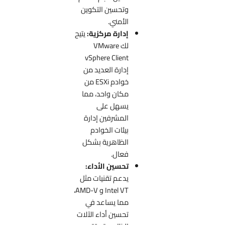
وتحسين التكوين
الأمني.
إدارة مركزية:
يتيح
لك VMware
vSphere Client
إدارة العديد من
خوادم ESXi من
مكان واحد، مما
يسهل على
المشرفين إدارة
بيئات الخوادم
الظاهرية بشكل
فعال.
تحسين الأداء:
يدعم تقنيات مثل
Intel VT و AMD-V،
مما يساعد في
تحسين أداء الآلات