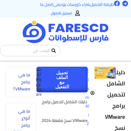
F
T
طي
طريقة التحميل
شراء كورسات يوديمى
اتصل بنا
a
e
ى
c
l
تسجيل الدخول
e
e
محتوى
b
g
o
r
o
a
k
m
Search
...
بعض
دليلك
E
تحميل
الاسئلة
ما هي
الملف
والاجابات
sl
برامج
الشامل
مع
عن
التفعيل
a
VMware؟
برامج
لتحميل
VMware
m
دليلك الشامل لتحميل برامج
برامج
Al
ما هي
i
VMware
أنواع
VMware نسخ مفعلة 2024
2
برامج
نسخ