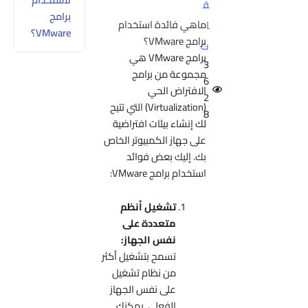
ق
برامج
ماهي فائدة استخدام
ا
VMware؟
برامج VMware؟
ت
برامج VMware هي
3
مجموعة من برامج
6
الافتراض الحي
2
(Virtualization) التي تتيح
8
لك إنشاء بيئات افتراضية
على جهاز الكمبيوتر الخاص
بك. إليك بعض فوائد
استخدام برامج VMware:
تشغيل أنظم
متعددة على
نفس الجهاز:
تسمح بتشغيل أكثر
من نظام تشغيل
على نفس الجهاز
الفعلي. يمكنك,