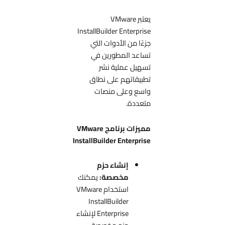
يعتبر VMware
InstallBuilder Enterprise
جزءًا من الأدوات التي
تساعد المطورين في
تسهيل عملية نشر
تطبيقاتهم على نطاق
واسع وعلى منصات
متعددة.
مميزات برنامج VMware
InstallBuilder Enterprise
إنشاء حزم
مخصصة:
يمكنك
استخدام VMware
InstallBuilder
Enterprise لإنشاء