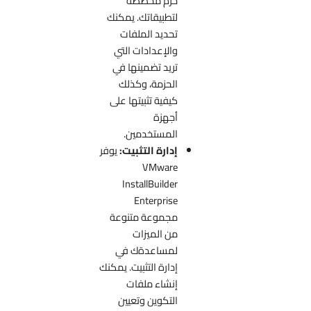
حزم مخصصة
لتطبيقاتك. يمكنك
تحديد الملفات
والإعدادات التي
تريد تضمينها في
الحزمة، وكذلك
كيفية تثبيتها على
أجهزة
المستخدمين.
إدارة التثبيت:
يوفر
VMware
InstallBuilder
Enterprise
مجموعة متنوعة
من الميزات
لمساعدةك في
إدارة التثبيت. يمكنك
إنشاء ملفات
التكوين وتعيين