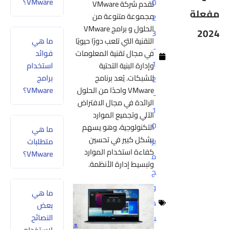
VMware؟
0
تقدم شركة VMware
مفعلة
مجموعة متنوعة من
2
الحلول و برامج VMware
2024
3
التقنية التي تلعب دورًا حيويًا
ما هي
-
في مجال تقنية المعلومات
فوائد
1
وإدارة البنية التحتية
استخدام
للشبكات. يُعد برنامج
برامج
2
VMware واحدًا من الحلول
VMware؟
-
الرائدة في مجال الافتراض
1
الآلي وتجميع الموارد
0
التكنولوجية، وهو يسهم
ما هي
بشكل كبير في تحسين
برا
متطلبات
كفاءة استخدام الموارد
VMware؟
م
وتبسيط إدارة الأنظمة.
ج
وت
ما هي
ط
بعض
النصائح
بي
لاستخدام