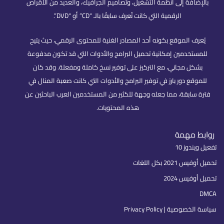
بالإضافة إلى أنظمة التشغيل، وتصاميم الجرافيك، والعديد من الأقراص
الرقمية التي كانت تُعرف سابقًا بالـ “CD” أو “DVD”.
يُعرف الموقع بكونه أحد المصادر الغنية للمحتوى الرقمي، حيث يتيح
للمستخدمين إمكانية تحميل البرامج والأدوات التي قد تكون مدفوعة
بشكل مجاني، مع التركيز على توفير نسخ كاملة ومفعلة. وقد كان
للموقع دور بارز في توفير البرامج والأدوات التي كانت صعبة المنال في
فترة سابقة، مما جعله وجهة للكثير من المستخدمين العرب الباحثين عن
هذه المحتويات.
روابط مهمة
تفعيل ويندوز 10
تحميل أوفيس 2021 بكل اللغات
تحميل أوفيس 2024
DMCA
سياسة الخصوصية | Privacy Policy