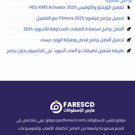
تفعيل الويندوز والأوفيس HEU KMS Activator 2025
تحميل برنامج فيلمورا Filmora 2025 مع التفعيل
أفضل برامج استعادة الملفات المحذوفة للأندرويد 2024
تحميل أفضل برامج فحص وصيانة الهارد ديسك
طريقة تشغيل تطبيقات و ألعاب أندرويد على الكمبيوتر بدون برامج
موقع فارس الاسطوانات (farescd.com) هو موقع عربي متخصص في
تقديم مجموعة واسعة من البرامج الكاملة، الألعاب، والموسوعات،