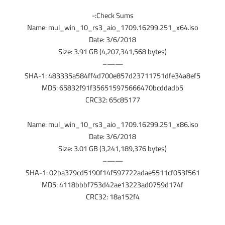
Check Sums:-
Name: mul_win_10_rs3_aio_1709.16299.251_x64.iso
Date: 3/6/2018
Size: 3.91 GB (4,207,341,568 bytes)
——–
SHA-1: 483335a584ff4d700e857d23711751dfe34a8ef5
MD5: 65832f91f356515975666470bcddadb5
CRC32: 65c85177
Name: mul_win_10_rs3_aio_1709.16299.251_x86.iso
Date: 3/6/2018
Size: 3.01 GB (3,241,189,376 bytes)
——–
SHA-1: 02ba379cd5190f14f597722adae5511cf053f561
MD5: 4118bbbf753d42ae13223ad0759d174f
CRC32: 18a152f4