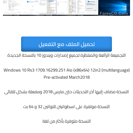
تحميل الملف مع التفعيل
التجميعة الرائعة والمنتظرة لجميع إصدارات ويندوز 10 بالنسخة الجديدة
Windows 10 Rs3 1709.16299.251 Aio (x86x64) 12in2 (multilanguage)
Pre-activated March2018
النسخة مضاف إليها آخر التحديثات حتى مارس 2018 ومفعلة بشكل تلقائى
النسخة موتفرة على اسطوانيتن للنواتين 32 و 64 بت
النسخة متوفرة بأكثر من لغة