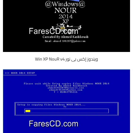
ويندوز إكس بى نور Win XP NouR v4