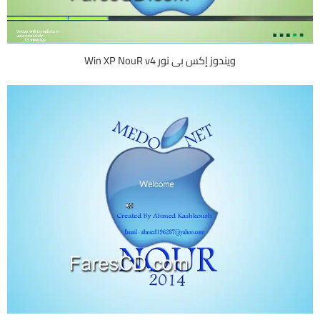
ويندوز إكس بى نور Win XP NouR v4