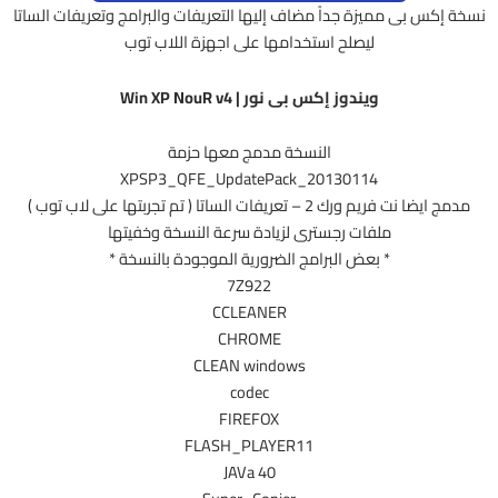
نسخة إكس بى مميزة جداً مضاف إليها التعريفات والبرامج وتعريفات الساتا
ليصلح استخدامها على اجهزة اللاب توب
ويندوز إكس بى نور | Win XP NouR v4
النسخة مدمج معها حزمة
XPSP3_QFE_UpdatePack_20130114
مدمج ايضا نت فريم ورك 2 – تعريفات الساتا ( تم تجربتها على لاب توب )
ملفات رجسترى لزيادة سرعة النسخة وخفيتها
* بعض البرامج الضرورية الموجودة بالنسخة *
7Z922
CCLEANER
CHROME
CLEAN windows
codec
FIREFOX
FLASH_PLAYER11
JAVa 40