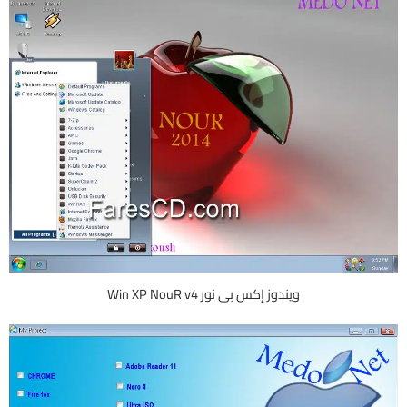
ويندوز إكس بى نور Win XP NouR v4