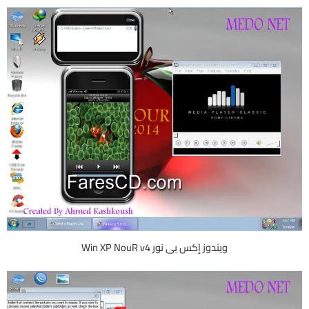
ويندوز إكس بى نور Win XP NouR v4