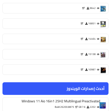
9642
16851
14464
15138
10987
أحدث إصدارات الويندوز
Windows 11 Aio 16in1 25H2 Multilingual Preactivated
Build 26200.8875
7.6 GB
2202