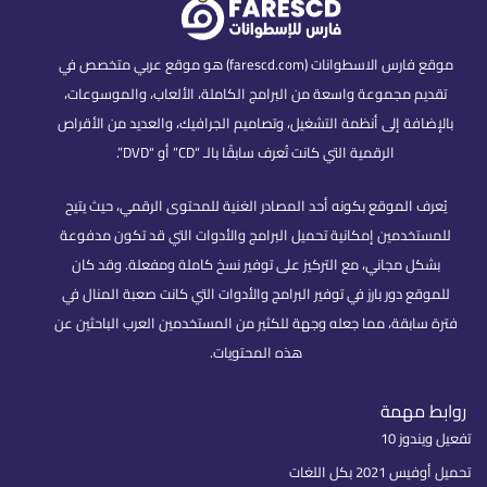
موقع فارس الاسطوانات (farescd.com) هو موقع عربي متخصص في
تقديم مجموعة واسعة من البرامج الكاملة، الألعاب، والموسوعات،
بالإضافة إلى أنظمة التشغيل، وتصاميم الجرافيك، والعديد من الأقراص
الرقمية التي كانت تُعرف سابقًا بالـ “CD” أو “DVD”.
يُعرف الموقع بكونه أحد المصادر الغنية للمحتوى الرقمي، حيث يتيح
للمستخدمين إمكانية تحميل البرامج والأدوات التي قد تكون مدفوعة
بشكل مجاني، مع التركيز على توفير نسخ كاملة ومفعلة. وقد كان
للموقع دور بارز في توفير البرامج والأدوات التي كانت صعبة المنال في
فترة سابقة، مما جعله وجهة للكثير من المستخدمين العرب الباحثين عن
هذه المحتويات.
روابط مهمة
تفعيل ويندوز 10
تحميل أوفيس 2021 بكل اللغات