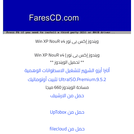
ويندوز إكس بى نور Win XP NouR v4
ويندوز إكس بى نور | Win XP NouR v4
** تحميل الويندوز **
ألترا أيزو الشهير لتشغيل الاسطوانات الوهمية
UltraISO.Premium.9.5.2 تثبيت أوتوماتيك
مساحة الويندوز 660 ميجا
حمل من الارشيف
حمل من UpTobox
حمل من filecloud