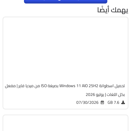
يهمك أيضًا
Windows 11
ISO
Build 26200.8875
Preactivated
2202
تحميل اسطوانة Windows 11 AIO 25H2 بصيغة ISO من ميديا فاير | مفعل
بكل اللغات | يوليو 2026
07/30/2026
7.6 GB
Windows 11