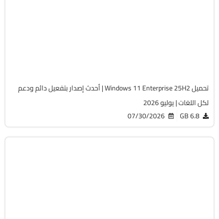
ISO
Build 26200.8894
Preactivated
2058
تحميل Windows 11 Enterprise 25H2 | أحدث إصدار بتفعيل دائم ودعم
لكل اللغات | يوليو 2026
07/30/2026
6.8 GB
Windows 11
ISO
Build 26200.8894
Preactivated