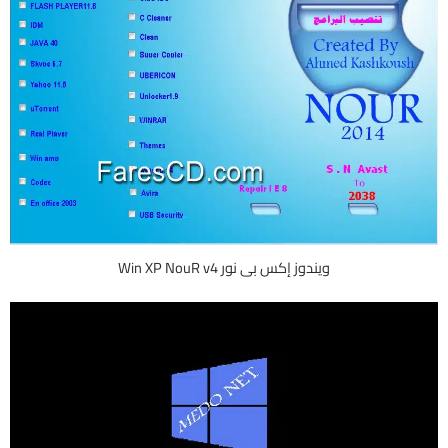
ويندوز إكس بى نور Win XP NouR v4