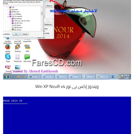
ويندوز إكس بى نور Win XP NouR v4