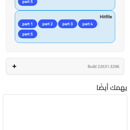
part 5
Hitfile
part 1
part 2
part 3
part 4
part 5
Build 22631.3296
يهمك أيضًا
Windows 11
ISO
Build 26200.8894