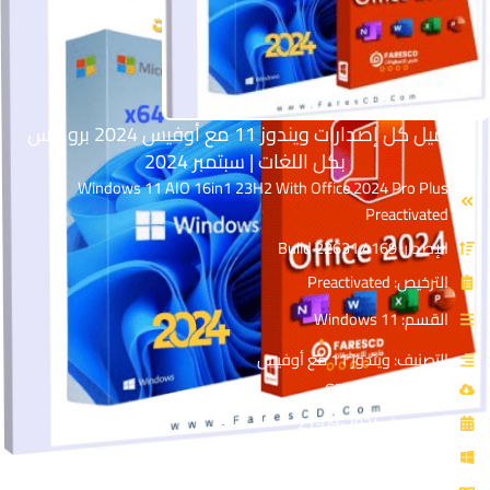
تحميل كل إصدارات ويندوز 11 مع أوفيس 2024 برو بلس
بكل اللغات | سبتمبر 2024
Windows 11 AIO 16in1 23H2 With Office 2024 Pro Plus
Preactivated
الإصدار: Build 22631.4169
الترخيص: Preactivated
القسم: Windows 11
التصنيف: ويندوز 11 مع أوفيس
حجم الملف: 8.3 GB
آخر تحديث: 2024-09-21
توافق النواة: x64