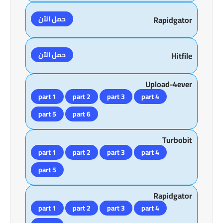
حمل الآن
Rapidgator
حمل الآن
Hitfile
Upload-4ever
part 1
part 2
part 3
part 4
part 5
part 6
Turbobit
part 1
part 2
part 3
part 4
part 5
Rapidgator
part 1
part 2
part 3
part 4