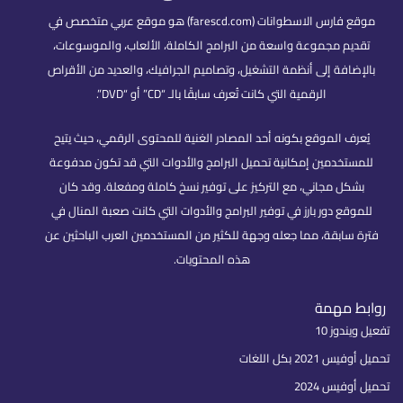
موقع فارس الاسطوانات (farescd.com) هو موقع عربي متخصص في
تقديم مجموعة واسعة من البرامج الكاملة، الألعاب، والموسوعات،
بالإضافة إلى أنظمة التشغيل، وتصاميم الجرافيك، والعديد من الأقراص
الرقمية التي كانت تُعرف سابقًا بالـ “CD” أو “DVD”.
يُعرف الموقع بكونه أحد المصادر الغنية للمحتوى الرقمي، حيث يتيح
للمستخدمين إمكانية تحميل البرامج والأدوات التي قد تكون مدفوعة
بشكل مجاني، مع التركيز على توفير نسخ كاملة ومفعلة. وقد كان
للموقع دور بارز في توفير البرامج والأدوات التي كانت صعبة المنال في
فترة سابقة، مما جعله وجهة للكثير من المستخدمين العرب الباحثين عن
هذه المحتويات.
روابط مهمة
تفعيل ويندوز 10
تحميل أوفيس 2021 بكل اللغات
تحميل أوفيس 2024