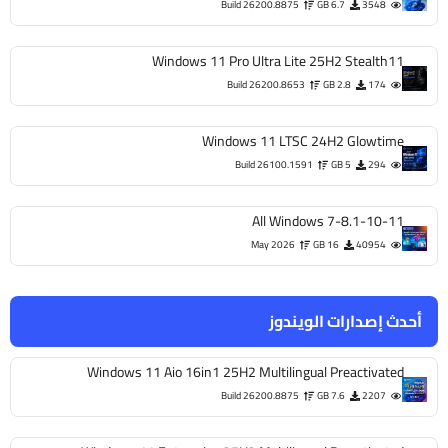
Build 26200.8875
6.7 GB
3548
Windows 11 Pro Ultra Lite 25H2 Stealth11
Build 26200.8653
2.8 GB
174
Windows 11 LTSC 24H2 Glowtime
Build 26100.1591
5 GB
294
All Windows 7-8.1-10-11
May 2026
16 GB
40954
أحدث إصدارات الويندوز
Windows 11 Aio 16in1 25H2 Multilingual Preactivated
Build 26200.8875
7.6 GB
2207