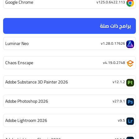
Google Chrome
v125.0.6422.113
برامج ذات صلة
Luminar Neo
v1.28.0.17626
Chaos Enscape
v4.19.0.2748
Adobe Substance 3D Painter 2026
v12.1.2
Adobe Photoshop 2026
v27.9.1
Adobe Lightroom 2026
v9.5