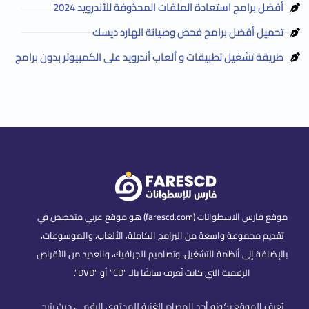
أفضل برامج استعادة الملفات المحذوفة للأندرويد 2024
تحميل أفضل برامج فحص وصيانة الهارد ديسك
طريقة تشغيل تطبيقات و ألعاب أندرويد على الكمبيوتر بدون برامج
موقع فارس الاسطوانات (farescd.com) هو موقع عربي متخصص في
تقديم مجموعة واسعة من البرامج الكاملة، الألعاب، والموسوعات،
بالإضافة إلى أنظمة التشغيل، وتصاميم الجرافيك، والعديد من الأقراص
الرقمية التي كانت تُعرف سابقًا بالـ “CD” أو “DVD”.
يُعرف الموقع بكونه أحد المصادر الغنية للمحتوى الرقمي، حيث يتيح