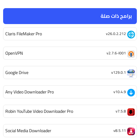
برامج ذات صلة
Claris FileMaker Pro
v26.0.2.212
OpenVPN
v2.7.6-I001
Google Drive
v129.0.1
Any Video Downloader Pro
v10.4.9
Robin YouTube Video Downloader Pro
v7.5.8
Social Media Downloader
v8.5.11