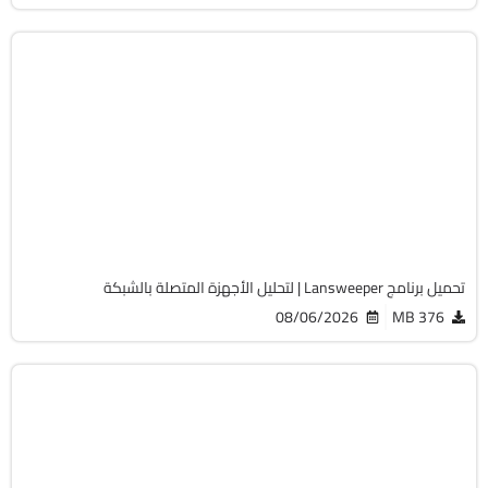
الصيانة والتعريفات
32 & 64-Bit
v12.9.0.3
Cracked
2069
تحميل برنامج Lansweeper | لتحليل الأجهزة المتصلة بالشبكة
08/06/2026
376 MB
أوفيس
64-Bit
v2108 Build 14334.20806 LTSC