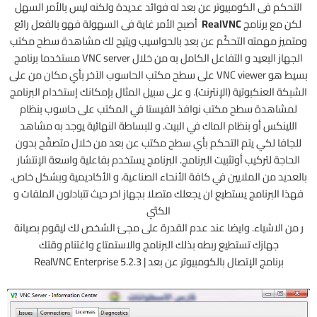
التحكم فى الكومبيوتر عن بعد له فوائد عديدة ولكنه ليس بالأمر السهل
لكن مع برنامج
RealVNC
أصبح الأمر غاية فى السهولة فهو بالفعل رائع
ومتميز مهمته التحكّم عن بعدِ بالحواسيب ويتيح لك مشاهدة سطح مكتب
الجهاز البعيد و التفاعل الكامل به من خلال VNC server مستخدما برنامج
بسيط هو VNC viewer على سطح مكتب الحاسوب الآخر بأي مكان من على
الشبكة العنكبوتية (الإنترنت). و على سبيل المثال بإمكانك إستخدام البرنامج
لمشاهدة سطح مكتب نوافذ الفيستا في المكتب على حاسوب بنظام
اللينكس أو بنظام الماك في البيت. و للبساطة النهائية يوجد به مشاهد
للجافا لكي يتم التحكم بأي سطح مكتب عن بعد من خلال متصفّح بدون
الحاجة لتركيب أوتثبيت البرنامج. البرنامج يستخدم بفاعلية واسعة الإنتشار
بالعديد من الملايين في كافة الأنحاء الصناعية، و الأكاديمية وبشكل خاص.
فهذا البرنامج يستطيع ان يجعلك متصلا بجهاز اخر حيث تتبادلون الملفات و
الكثي
ر من الاشياء. وايضا عند عدم القدرة على مجئ الشخص لك ليقوم بصيانة
جهازك تستطيع ربطه بذلك البرنامج والاستمتاع واغتنام وقتك
برنامج الإتصال بالكومبيوتر عن بعد | RealVNC Enterprise 5.2.3