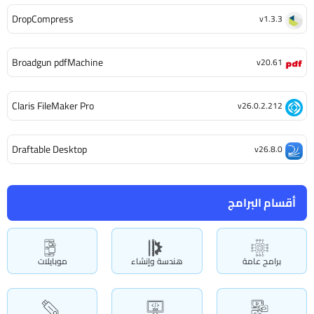
DropCompress
v1.3.3
Broadgun pdfMachine
v20.61
Claris FileMaker Pro
v26.0.2.212
Draftable Desktop
v26.8.0
أقسام البرامج
برامج عامة
هندسة وإنشاء
موبايلات