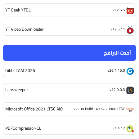
YT Geek YTDL
v12.5.5
YT Video Downloader
v12.5.11
أحدث البرامج
GibbsCAM 2026
v26.1.15.0
Lansweeper
v12.9.0.3
Microsoft Office 2021 LTSC AIO
v2108 Build 14334.20806 LTSC
PDFCompressor-CL
v1.4.12