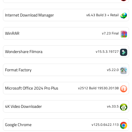
Internet Download Manager
v6.43 Build 3 + Retail
WinRAR
v7.23 Final
Wondershare Filmora
v15.5.3.19727
Format Factory
v5.22.0
Microsoft Office 2024 Pro Plus
v2512 Build 19530.20138
4K Video Downloader
v4.33.5
Google Chrome
v125.0.6422.113