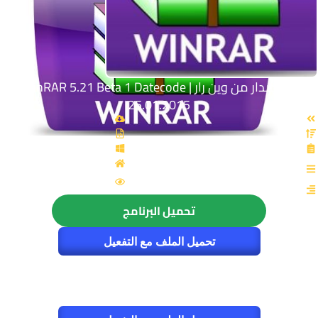
آخر إصدار من وين رار | WinRAR 5.21 Beta 1 Datecode
25.01.2015
القسم: برامج عامة
الزيارات : 4182
تحميل البرنامج
تحميل الملف مع التفعيل