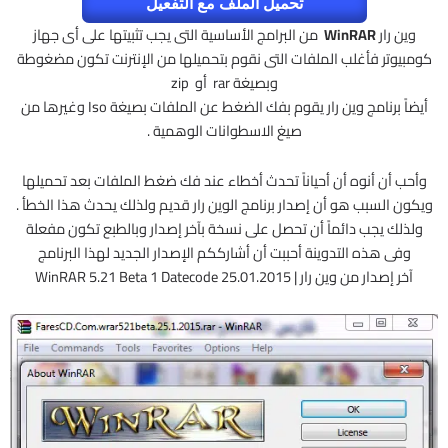
تحميل الملف مع التفعيل
وين رار
WinRAR
من البرامج الأساسية التى يجب تثبيتها على أى جهاز
كومبيوتر فأغلب الملفات التى نقوم بتحميلها من الإنترنت تكون مضغوطة
وبصيغة rar أو zip
أيضاً برنامج وين رار يقوم بفك الضغط عن الملفات بصيغة Iso وغيرها من
صيغ الاسطوانات الوهمية .
وأحب أن أنوه أن أحياناً تحدث أخطاء عند فك ضغط الملفات بعد تحميلها
ويكون السبب هو أن إصدار برنامج الوين رار قديم ولذلك يحدث هذا الخطأ .
ولذلك يجب دائماً أن تحصل على نسخة بآخر إصدار وبالطبع تكون مفعلة
وفى هذه التدوينة أحببت أن أشارككم الإصدار الجديد لهذا البرنامج
آخر إصدار من وين رار | WinRAR 5.21 Beta 1 Datecode 25.01.2015