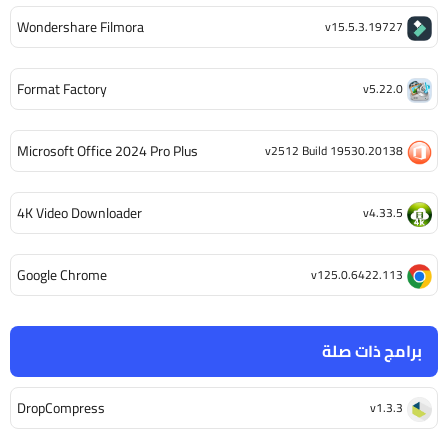
Wondershare Filmora
v15.5.3.19727
Format Factory
v5.22.0
Microsoft Office 2024 Pro Plus
v2512 Build 19530.20138
4K Video Downloader
v4.33.5
Google Chrome
v125.0.6422.113
برامج ذات صلة
DropCompress
v1.3.3