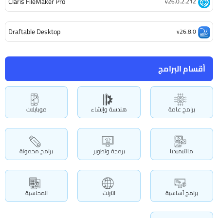
Claris FileMaker Pro
v26.0.2.212
Draftable Desktop
v26.8.0
أقسام البرامج
برامج عامة
هندسة وإنشاء
موبايلات
مالتيميديا
برمجة وتطوير
برامج محمولة
برامج أساسية
انترنت
المحاسبة