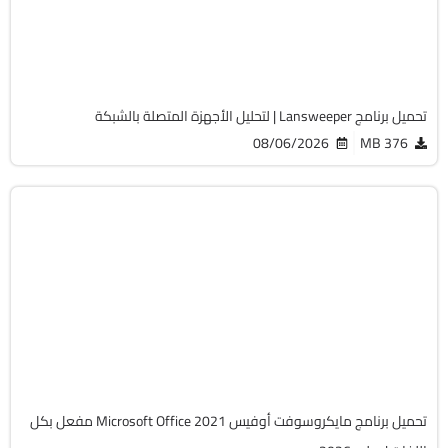
Cracked
2058
تحميل برنامج Lansweeper | لتحليل الأجهزة المتصلة بالشبكة
08/06/2026
376 MB
أوفيس
64-Bit
v2108 Build 14334.20806 LTSC
Cracked
6478
تحميل برنامج مايكروسوفت أوفيس Microsoft Office 2021 مفعل بكل