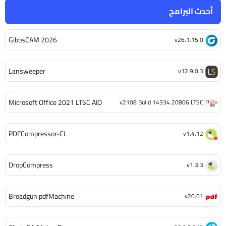
أحدث البرامج
GibbsCAM 2026
v26.1.15.0
Lansweeper
v12.9.0.3
Microsoft Office 2021 LTSC AIO
v2108 Build 14334.20806 LTSC
PDFCompressor-CL
v1.4.12
DropCompress
v1.3.3
Broadgun pdfMachine
v20.61