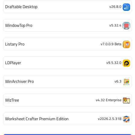
Draftable Desktop
v26.8.0
WindowTop Pro
v5.32.4
Listary Pro
v7.0.0.9 Beta
LDPlayer
v9.5.32.0
WinArchiver Pro
v6.3
WizTree
v4.32 Enterprise
Worksheet Crafter Premium Edition
v2026.2.5.318