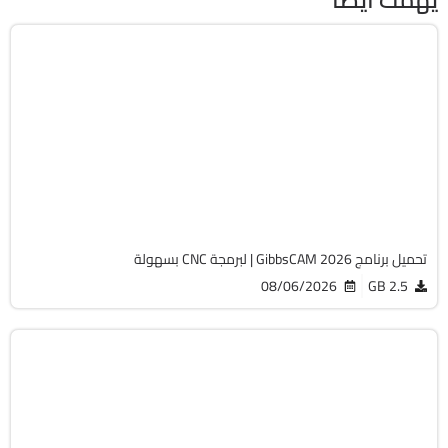
برمجة وتطوير
64-Bit
v26.1.15.0
Cracked
1818
تحميل برنامج GibbsCAM 2026 | لبرمجة CNC بسهولة
08/06/2026
2.5 GB
الصيانة والتعريفات
32 & 64-Bit
v12.9.0.3