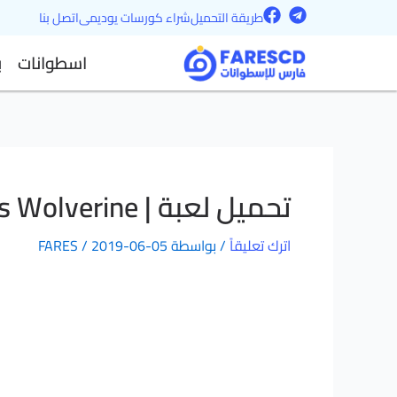
F
T
خطي
طريقة التحميل
شراء كورسات يوديمى
اتصل بنا
a
e
لى
c
l
اسطوانات
ب
e
e
لمحتوى
b
g
o
r
o
a
k
m
تحميل لعبة | X-Men Origins Wolverine
اترك تعليقاً
/ بواسطة
2019-06-05
/
FARES