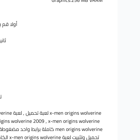
أولا قم 
ثان
ت