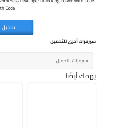
th Code
تحميل ا
سيرفرات أخرى للتحميل
سيرفرات التحميل
يهمك أيضًا
لغات
كورسات T & Software
Online
Zip
Arabic
English
h 18m
NA