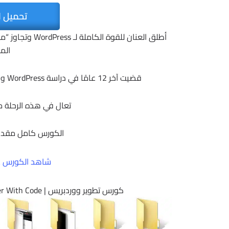
تحميل ا
الم
قضيت آخر 12 عامًا في دراسة WordPress و PHP و JavaScript والآن أنا هنا لأعلمك كل شيء أعرفه.
تعال في هذه الرحلة معي و
الكورس كامل مقدم
شاهد الكورس ع
كورس تطوير ووردبريس | Become a WordPress Developer Unlocking Power With Code