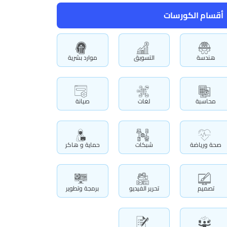
أقسام الكورسات
هندسة
التسويق
موارد بشرية
محاسبة
لغات
صيانة
صحة ورياضة
شبكات
حماية و هاكر
تصميم
تحرير الفيديو
برمجة وتطوير