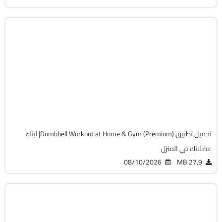
الصحة و الرياضة
v26.08.03.google
Android 7.0+
APK
898
تحميل تطبيق Dumbbell Workout at Home & Gym (Premium)| لبناء
عضلاتك في المنزل
08/10/2026
27,9 MB
انترنت