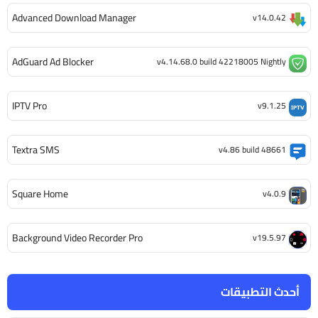
Advanced Download Manager
v14.0.42
AdGuard Ad Blocker
v4.14.68.0 build 42218005 Nightly
IPTV Pro
v9.1.25
Textra SMS
v4.86 build 48661
Square Home
v4.0.9
Background Video Recorder Pro
v19.5.97
أحدث التطبيقات