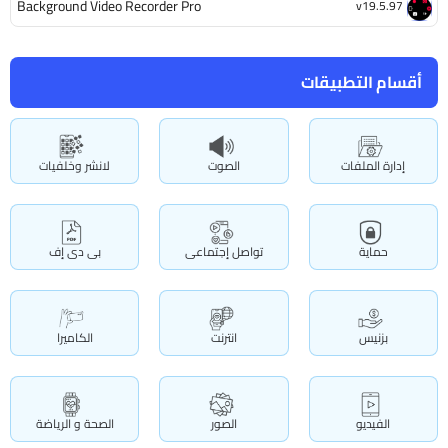
Background Video Recorder Pro
v19.5.97
أقسام التطبيقات
إدارة الملفات
الصوت
لانشر وخلفيات
حماية
تواصل إجتماعى
بى دى إف
بزنيس
انترنت
الكاميرا
الفيديو
الصور
الصحة و الرياضة