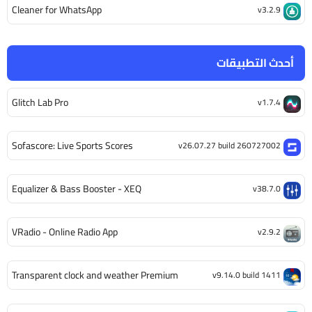
Cleaner for WhatsApp
v3.2.9
أحدث التطبيقات
Glitch Lab Pro
v1.7.4
Sofascore: Live Sports Scores
v26.07.27 build 260727002
Equalizer & Bass Booster - XEQ
v38.7.0
VRadio - Online Radio App
v2.9.2
Transparent clock and weather Premium
v9.14.0 build 1411