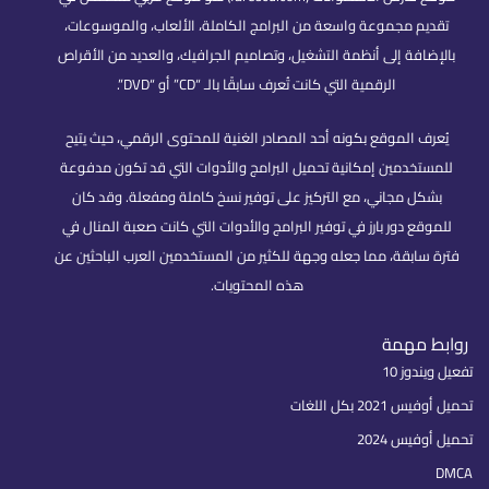
تقديم مجموعة واسعة من البرامج الكاملة، الألعاب، والموسوعات،
بالإضافة إلى أنظمة التشغيل، وتصاميم الجرافيك، والعديد من الأقراص
الرقمية التي كانت تُعرف سابقًا بالـ “CD” أو “DVD”.
يُعرف الموقع بكونه أحد المصادر الغنية للمحتوى الرقمي، حيث يتيح
للمستخدمين إمكانية تحميل البرامج والأدوات التي قد تكون مدفوعة
بشكل مجاني، مع التركيز على توفير نسخ كاملة ومفعلة. وقد كان
للموقع دور بارز في توفير البرامج والأدوات التي كانت صعبة المنال في
فترة سابقة، مما جعله وجهة للكثير من المستخدمين العرب الباحثين عن
هذه المحتويات.
روابط مهمة
تفعيل ويندوز 10
تحميل أوفيس 2021 بكل اللغات
تحميل أوفيس 2024
DMCA