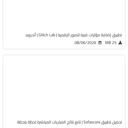
Android 5.0+
APK
4735
تطبيق إضافة مؤثرات فنية للصور الرقمية | Glitch Lab | أندرويد
08/06/2026
25 MB
الصحة و الرياضة
v26.07.27 build 260727002
Android 8.0+
APK
195
تحميل تطبيق Sofascore | تابع نتائج المباريات المباشرة لحظة بلحظة