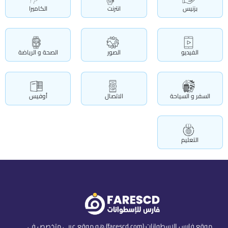
بزنيس
انترنت
الكاميرا
الفيديو
الصور
الصحة و الرياضة
السفر و السياحة
الاتصال
أوفيس
التعليم
موقع فارس الاسطوانات (farescd.com) هو موقع عربي متخصص في