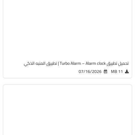
الصحة و الرياضة
v10.0.87
Android 5.0+
APK
1160
تحميل تطبيق Turbo Alarm – Alarm clock | تطبيق المنبه الذكي
07/16/2026
11 MB
الصحة و الرياضة
v4.26.10-production
Android 9.0+
APK