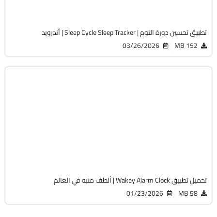
4628
تطبيق تحسين دورة النوم | Sleep Cycle Sleep Tracker | أندرويد
03/26/2026
152 MB
الصحة و الرياضة
v3.7 - Aether - Build 30736
Android 6.0+
APK
1121
تحميل تطبيق Wakey Alarm Clock | ألطف منبه في العالم
01/23/2026
58 MB