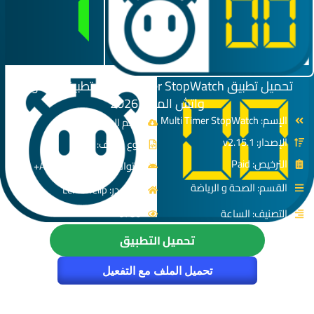
تحميل تطبيق Multi Timer StopWatch | تطبيق الستوب
واتش المميز 2026
الإسم: Multi Timer StopWatch
حجم الملف: 15 MB
الإصدار: v2.15.1
نوع الملف: APK
الترخيص: Paid
متوافق مع: Android 6.0+
القسم: الصحة و الرياضة
المصدر: LemonClip
التصنيف: الساعة
6786
تحميل التطبيق
تحميل الملف مع التفعيل