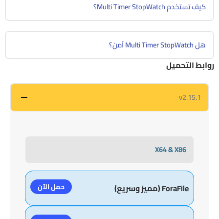
كيف تستخدم Multi Timer StopWatch؟
هل Multi Timer StopWatch آمن؟
روابط التحميل
v2.15.1
X64 & X86
حمل الآن
ForaFile (مميز وسريع)