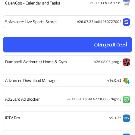
CalenGoo - Calendar and Tasks
v1.0.183 build 1719
Sofascore: Live Sports Scores
v26.07.27 build 260727002
أحدث التطبيقات
Dumbbell Workout at Home & Gym
v26.08.03.google
Advanced Download Manager
v14.0.42
AdGuard Ad Blocker
v4.14.68.0 build 42218005 Nightly
IPTV Pro
v9.1.25