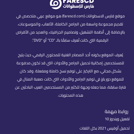
موقع فارس الاسطوانات (farescd.com) هو موقع عربي متخصص في
تقديم مجموعة واسعة من البرامج الكاملة، الألعاب، والموسوعات،
بالإضافة إلى أنظمة التشغيل، وتصاميم الجرافيك، والعديد من الأقراص
الرقمية التي كانت تُعرف سابقًا بالـ “CD” أو “DVD”.
يُعرف الموقع بكونه أحد المصادر الغنية للمحتوى الرقمي، حيث يتيح
للمستخدمين إمكانية تحميل البرامج والأدوات التي قد تكون مدفوعة
بشكل مجاني، مع التركيز على توفير نسخ كاملة ومفعلة. وقد كان
للموقع دور بارز في توفير البرامج والأدوات التي كانت صعبة المنال في
فترة سابقة، مما جعله وجهة للكثير من المستخدمين العرب الباحثين عن
هذه المحتويات.
روابط مهمة
تفعيل ويندوز 10
تحميل أوفيس 2021 بكل اللغات