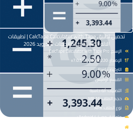
تحميل تطبيق CalcTape Calculator with Tape | تطبيقات
الالة الحاسبة و الملاحظات لأندرويد 2026
الإسم: CalcTape Calculator with Tape Pro
الإصدار: v7.0.5 (2026060220
الترخيص: Paid
القسم: أوفيس
التصنيف: آلة حاسبة
حجم الملف: 16 MB
نوع الملف: APK
متوافق مع: Android 4.4+
المصدر: schoettler Software GmbH