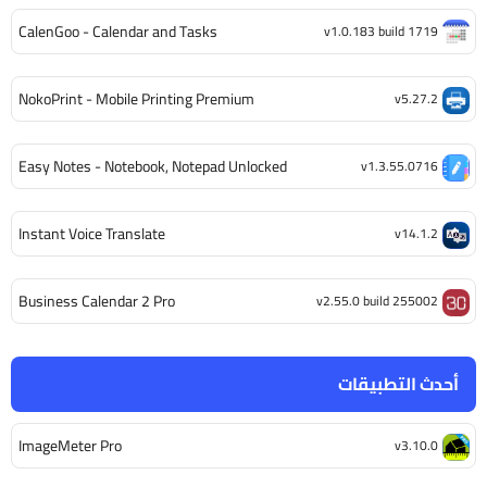
CalenGoo - Calendar and Tasks
v1.0.183 build 1719
NokoPrint - Mobile Printing Premium
v5.27.2
Easy Notes - Notebook, Notepad Unlocked
v1.3.55.0716
Instant Voice Translate
v14.1.2
Business Calendar 2 Pro
v2.55.0 build 255002
أحدث التطبيقات
ImageMeter Pro
v3.10.0