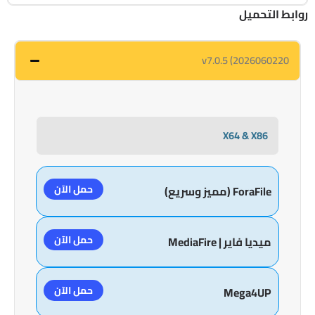
روابط التحميل
v7.0.5 (2026060220
X64 & X86
حمل الآن
ForaFile (مميز وسريع)
حمل الآن
ميديا فاير | MediaFire
حمل الآن
Mega4UP