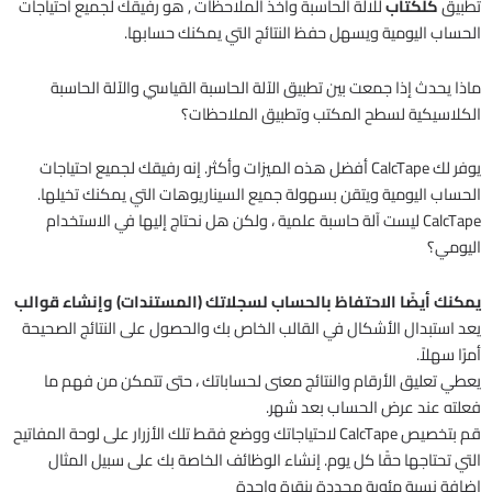
تطبيق
كلكتاب
للالة الحاسبة واخذ الملاحظات , هو رفيقك لجميع احتياجات
الحساب اليومية ويسهل حفظ النتائج التي يمكنك حسابها.
ماذا يحدث إذا جمعت بين تطبيق الآلة الحاسبة القياسي والآلة الحاسبة
الكلاسيكية لسطح المكتب وتطبيق الملاحظات؟
يوفر لك CalcTape أفضل هذه الميزات وأكثر. إنه رفيقك لجميع احتياجات
الحساب اليومية ويتقن بسهولة جميع السيناريوهات التي يمكنك تخيلها.
CalcTape ليست آلة حاسبة علمية ، ولكن هل نحتاج إليها في الاستخدام
اليومي؟
يمكنك أيضًا الاحتفاظ بالحساب لسجلاتك (المستندات) وإنشاء قوالب
يعد استبدال الأشكال في القالب الخاص بك والحصول على النتائج الصحيحة
أمرًا سهلاً.
يعطي تعليق الأرقام والنتائج معنى لحساباتك ، حتى تتمكن من فهم ما
فعلته عند عرض الحساب بعد شهر.
قم بتخصيص CalcTape لاحتياجاتك ووضع فقط تلك الأزرار على لوحة المفاتيح
التي تحتاجها حقًا كل يوم. إنشاء الوظائف الخاصة بك على سبيل المثال
إضافة نسبة مئوية محددة بنقرة واحدة