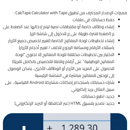
مميزات الإصدار المحترف من تطبيق CalcTape Calculator with Tape :
حفظ حساباتك في ملفات
إنشاء وظائف خاصة أو مقتطفات نصية ليتم إدخالها عند الضغط على
زر (اضغط لفترة طويلة على زر للدخول إلى شاشة الزر)
إنشاء تخطيطات لوحة المفاتيح الخاصة (تغيير تخصيص جميع الأزرار
باستثناء الأرقام ومسافة الرجوع للخلف / تغيير أحجام الأزرار)
الاختيار بين تخطيطات مختلفة للوحة المفاتيح (لا تحتوي “لوحة
المفاتيح الوظيفية” على أرقام وقابلة للتخصيص بالكامل تقريبًا)
للحصول على المزيد من الأزرار أو الوظائف الأخرى ، يمكن الوصول
إلى لوحتين للمفاتيح مباشرة في الشاشة الرئيسية
شارك حساباتك باستخدام إمكانات مشاركة Android القياسية ، على
سبيل المثال بريد إلكتروني
جديد: اطبع حساباتك
جديد: تصدير بتنسيق HTML (عبر الحافظة أو البريد الإلكتروني)