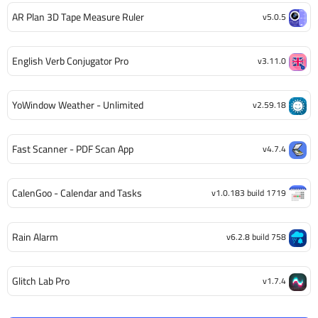
AR Plan 3D Tape Measure Ruler
v5.0.5
English Verb Conjugator Pro
v3.11.0
YoWindow Weather - Unlimited
v2.59.18
Fast Scanner - PDF Scan App
v4.7.4
CalenGoo - Calendar and Tasks
v1.0.183 build 1719
Rain Alarm
v6.2.8 build 758
Glitch Lab Pro
v1.7.4