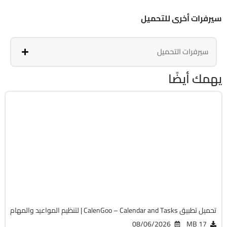
سيرفرات أخرى للتحميل
سيرفرات التحميل
يهمك أيضًا
بزنيس
v1.0.183 build 1719
Android 5.0+
APK
4118
تحميل تطبيق CalenGoo – Calendar and Tasks | لتنظيم المواعيد والمهام
08/06/2026
17 MB