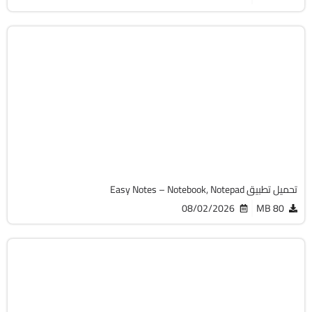
بزنيس
v1.3.55.0716
Android 5.0+
APK
4220
تحميل تطبيق Easy Notes – Notebook, Notepad
08/02/2026
80 MB
التعليم
v8.3.1