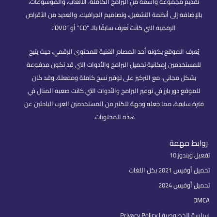
تقديم مجموعة واسعة من البرامج الكاملة، الألعاب، والموسوعات،
بالإضافة إلى أنظمة التشغيل، وتصاميم الجرافيك، والعديد من الأقراص
الرقمية التي كانت تُعرف سابقًا بالـ “CD” أو “DVD”.
يُعرف الموقع بكونه أحد المصادر الغنية للمحتوى الرقمي، حيث يتيح
للمستخدمين إمكانية تحميل البرامج والأدوات التي قد تكون مدفوعة
بشكل مجاني، مع التركيز على توفير نسخ كاملة ومفعلة. وقد كان
للموقع دور بارز في توفير البرامج والأدوات التي كانت صعبة المنال في
فترة سابقة، مما جعله وجهة للكثير من المستخدمين العرب الباحثين عن
هذه المحتويات.
روابط مهمة
تفعيل ويندوز 10
تحميل أوفيس 2021 بكل اللغات
تحميل أوفيس 2024
DMCA
سياسة الخصوصية | Privacy Policy