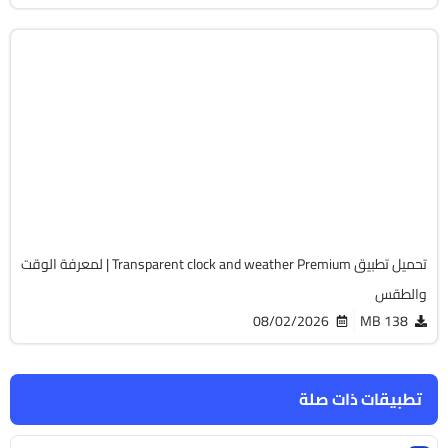
السفر و السياحة
v9.14.0 build 1411
Android 7.0+
APK
4433
تحميل تطبيق Transparent clock and weather Premium | لمعرفة الوقت
والطقس
08/02/2026
138 MB
تطبيقات ذات صلة