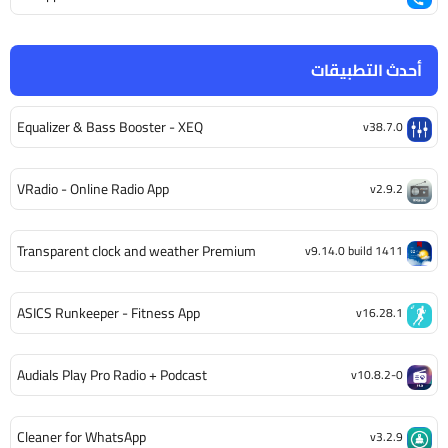
أحدث التطبيقات
Equalizer & Bass Booster - XEQ
v38.7.0
VRadio - Online Radio App
v2.9.2
Transparent clock and weather Premium
v9.14.0 build 1411
ASICS Runkeeper - Fitness App
v16.28.1
Audials Play Pro Radio + Podcast
v10.8.2-0
Cleaner for WhatsApp
v3.2.9