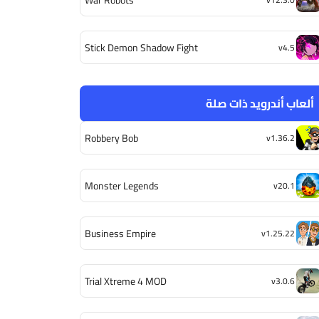
Stick Demon Shadow Fight
v4.5
ألعاب أندرويد ذات صلة
Robbery Bob
v1.36.2
Monster Legends
v20.1
Business Empire
v1.25.22
Trial Xtreme 4 MOD
v3.0.6