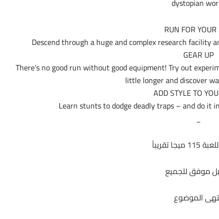
dystopian wor
RUN FOR YOUR 
Descend through a huge and complex research facility and
GEAR UP
There’s no good run without good equipment! Try out experime
little longer and discover wa
ADD STYLE TO YOU
Learn stunts to dodge deadly traps – and do it i
_
ميجا تقريباً
ل موفق للجميع
تهى الموضوع