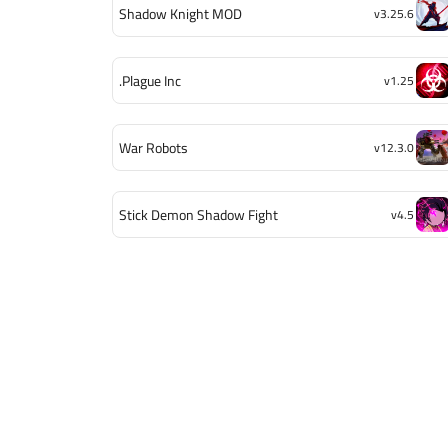
Shadow Knight MOD
v3.25.6
Plague Inc.
v1.25
War Robots
v12.3.0
Stick Demon Shadow Fight
v4.5