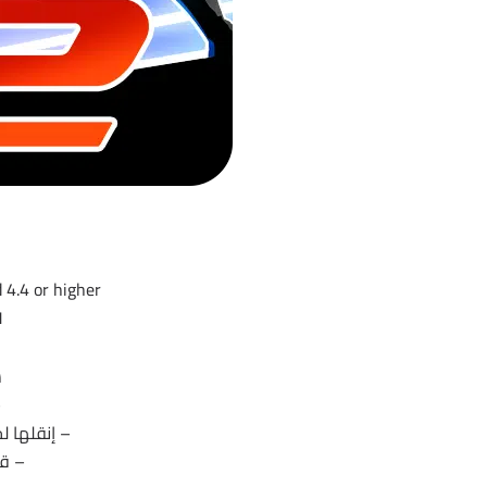
 4.4 or higher
1
ش
–
– إنقلها ل
– قم