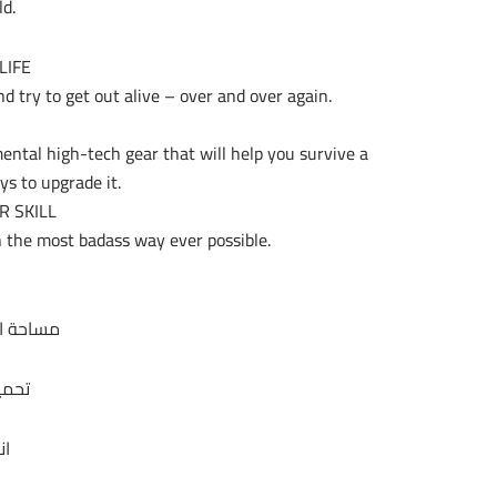
ld.
LIFE
 try to get out alive – over and over again.
ntal high-tech gear that will help you survive a
ys to upgrade it.
R SKILL
n the most badass way ever possible.
مساحة اللعبة 115 
تحمي
ان