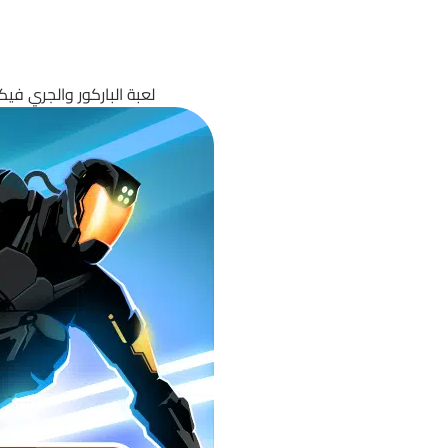
لعبة الباركور والجري فيكتور 2 | Vector 2 MOD v1.2.1 |