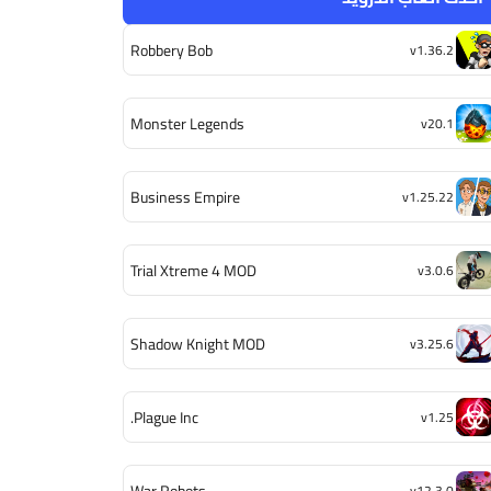
Robbery Bob
v1.36.2
Monster Legends
v20.1
Business Empire
v1.25.22
Trial Xtreme 4 MOD
v3.0.6
Shadow Knight MOD
v3.25.6
Plague Inc.
v1.25
War Robots
v12.3.0