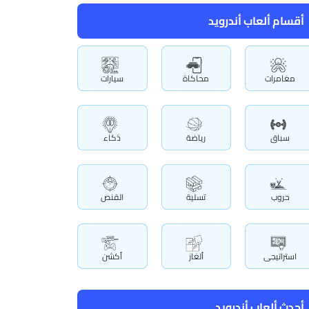
أقسام ألعاب أندرويد
مغامرات
محاكاة
سيارات
سباق
رياضة
ذكاء
حروب
تسلية
القنص
استراتيجى
ألغاز
أكشن
أحدث ألعاب أندرويد