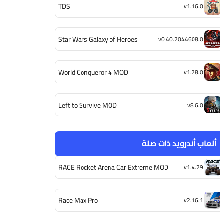
TDS
v1.16.0
Star Wars Galaxy of Heroes
v0.40.2044608.0
World Conqueror 4 MOD
v1.28.0
Left to Survive MOD
v8.6.0
ألعاب أندرويد ذات صلة
RACE Rocket Arena Car Extreme MOD
v1.4.29
Race Max Pro
v2.16.1