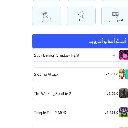
استراتيجى
ألغاز
أكشن
أحدث ألعاب أندرويد
Stick Demon Shadow Fight
v4.5
Swamp Attack
v4.8.1.0
The Walking Zombie 2
v3.58.0
Temple Run 2 MOD
v1.135.0