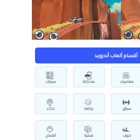
أقسام ألعاب أندرويد
مغامرات
محاكاة
سيارات
سباق
رياضة
ذكاء
حروب
تسلية
القنص