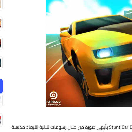
استمتع برؤية عالم Stunt Car Extreme بأبهى صورة من خلال رسومات ثلاثية الأبعاد مذهلة