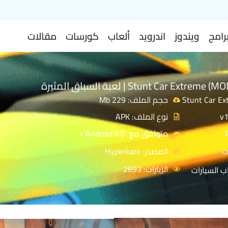
رامج
ويندوز
اندرويد
ألعاب
كورسات
مقالات
حجم الملف: 229 Mb
نوع الملف: APK
متوافق مع: Android 6.0 +
ت
المصدر: Hyperkani
الزيارات: 2693
ب السيارات