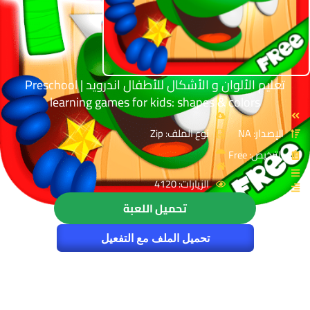
تعليم الألوان و الأشكال للأطفال اندرويد | Preschool
learning games for kids: shapes & colors
الإصدار: NA
نوع الملف: Zip
الترخيص: Free
الزيارات: 4120
تحميل اللعبة
تحميل الملف مع التفعيل