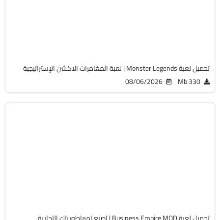
Android 7.0 +
APK
1595
تحميل لعبة Monster Legends | لعبة المغامرات الاكشن الإستراتيجية
08/06/2026
330 Mb
تسلية
v1.25.22
Android 7.1 +
APK
778
تحميل لعبة Business Empire MOD | اصنع إمبراطوريتك التجارية