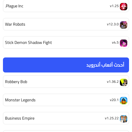
Plague Inc.
v1.25
War Robots
v12.3.0
Stick Demon Shadow Fight
v4.5
أحدث ألعاب أندرويد
Robbery Bob
v1.36.2
Monster Legends
v20.1
Business Empire
v1.25.22