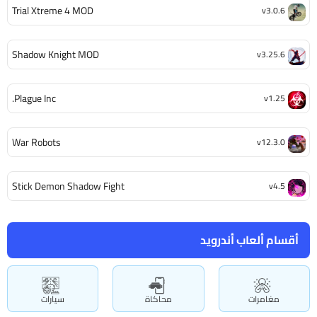
Trial Xtreme 4 MOD
v3.0.6
Shadow Knight MOD
v3.25.6
Plague Inc.
v1.25
War Robots
v12.3.0
Stick Demon Shadow Fight
v4.5
أقسام ألعاب أندرويد
مغامرات
محاكاة
سيارات