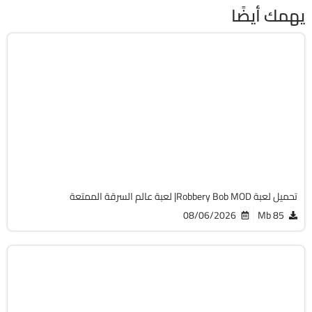
يهمك أيضًا
تسلية
v1.36.2
Android 7.0 +
APK
1474
تحميل لعبة Robbery Bob MOD| لعبة عالم السرقة الممتعة
08/06/2026
85 Mb
استراتيجى
v20.1