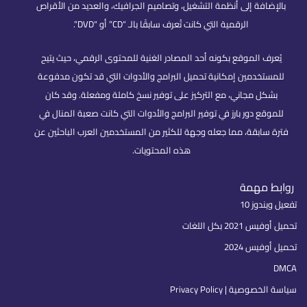
بالإضافة إلى أنظمة التشغيل، وتصاميم الجرافيك، والعديد من الأقراص
الرقمية التي كانت تُعرف سابقًا بالـ “CD” أو “DVD”.
يُعرف الموقع بكونه أحد المصادر الغنية للمحتوى الرقمي، حيث يتيح
للمستخدمين إمكانية تحميل البرامج والأدوات التي قد تكون مدفوعة
بشكل مجاني، مع التركيز على توفير نسخ كاملة ومفعلة. وقد كان
للموقع دور بارز في توفير البرامج والأدوات التي كانت صعبة المنال في
فترة سابقة، مما جعله وجهة للكثير من المستخدمين العرب الباحثين عن
هذه المحتويات.
روابط مهمة
تفعيل ويندوز 10
تحميل أوفيس 2021 بكل اللغات
تحميل أوفيس 2024
DMCA
سياسة الخصوصية | Privacy Policy