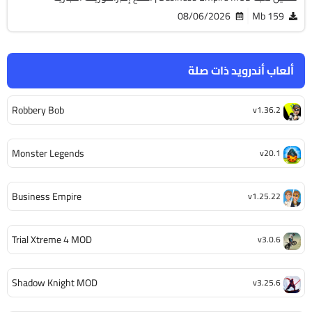
08/06/2026
159 Mb
ألعاب أندرويد ذات صلة
Robbery Bob
v1.36.2
Monster Legends
v20.1
Business Empire
v1.25.22
Trial Xtreme 4 MOD
v3.0.6
Shadow Knight MOD
v3.25.6