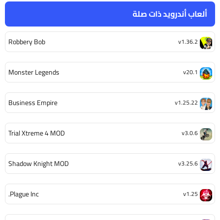
ألعاب أندرويد ذات صلة
Robbery Bob
v1.36.2
Monster Legends
v20.1
Business Empire
v1.25.22
Trial Xtreme 4 MOD
v3.0.6
Shadow Knight MOD
v3.25.6
Plague Inc.
v1.25