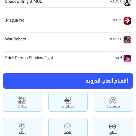
Shadow Knight MOD
v3.25.6
Plague Inc.
v1.25
War Robots
v12.3.0
Stick Demon Shadow Fight
v4.5
أقسام ألعاب أندرويد
مغامرات
محاكاة
سيارات
سباق
رياضة
ذكاء