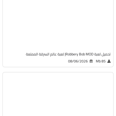
تسلية
v1.36.2
Android 7.0 +
APK
1474
تحميل لعبة Robbery Bob MOD| لعبة عالم السرقة الممتعة
08/06/2026
85 Mb
استراتيجى
v20.1
Android 7.0 +
APK