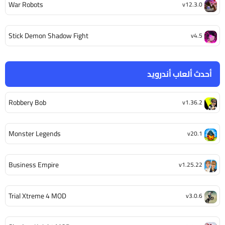
War Robots
v12.3.0
Stick Demon Shadow Fight
v4.5
أحدث ألعاب أندرويد
Robbery Bob
v1.36.2
Monster Legends
v20.1
Business Empire
v1.25.22
Trial Xtreme 4 MOD
v3.0.6