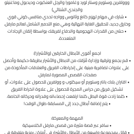
ووولفرين وستورم وستار لورد وغامورا والرجل العنكبوت وديدبول وماغنيتو
والجندي الشتائي)
• شارك في مهام لهزم كانغ وثانوس وواجه تحدي منافس كوني قوي
وخارق جديد، لتحقيق الغاية النهائية وهي منع التدمير الشامل لعالم مارفل.
• حسّن من القدرات الهجومية والدفاع لفريقك بواسطة إتقان الإجادات
المتعددة.
اجمع أقوى الأبطال الخارقين (والأشرار!):
• قم بجمع وترقية وإدارة فُرُقك من الابطال والأشرار بطريقة حكيمة وأحصل
على علاوات تضافرية مبنية على إنخراطات الفريق والعلاقات المأخوذة من
صفحات القصص المصورة لمارفل.
• اقتران بلاك بانتر وستورم أو سيكلوب و وولفرين للحصول على علاوات، أو
تشكيل فريق من حراس المجرة للحصول على علاوة انخراط الفريق
• كلما زادت قوة البطل كلما ارتفعت إحصاءاته وقدراته وحركاته الخاصة.
• يتم إضافة أبطال جدد إلى المسابقة طوال الوقت!
المهمة والمعركة:
• سافر عبر قصة مثيرة من قصص مارفل الكلاسيكية
• قاتل بمجموعة واسعة من الأبطال والأشرار في أماكن رمزية متفرقة في