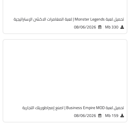
1595
تحميل لعبة Monster Legends | لعبة المغامرات الاكشن الإستراتيجية
08/06/2026
330 Mb
تسلية
v1.25.22
Android 7.1 +
APK
778
تحميل لعبة Business Empire MOD | اصنع إمبراطوريتك التجارية
08/06/2026
159 Mb