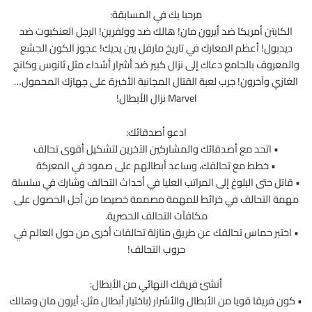
مرحبا بك في المسابقة:
الكابتن أمريكا ضد أيرون مان! هالك ضد وولفرين! الرجل العنكبوت ضد
ديدبول! أعظم المعارك في تاريخ مارفل بين يديك! عجوز الكون الجشع
والمعروف بالجامع دعاك إلى نزال كبير ضد أشرار أشداء مثل ثانوس وكانج
الغازي وآخرون! جرب لعبة القتال المجانية الأخيرة على جهازك المحمول…
Marvel نزال الأبطال!
ادعو أصدقائك:
• اتحد مع أصدقائك والمشاركين الآخرين لتشكيل أقوى تحالف
• خطط مع تحالفك، وساعد أبطالهم على صمود في المعركة
• قاتل حتى البلوغ إلى المراتب العليا في أحداث التحالف وشارك في سلسلة
مهمة التحالف في خرائط للمهمة مصممة خصيصا من أجل الحصول على
مكافآت التحالف الحصرية.
• اختبر حماس تحالفك عن طريق منازلة تحالفات أخرى من حول العالم في
حروب التحالف!
أنشئ فريقك النهائي من الأبطال:
• كون فريقا قويا من الأبطال والأشرار (باختيار أبطال مثل: أيرون مان وهالك