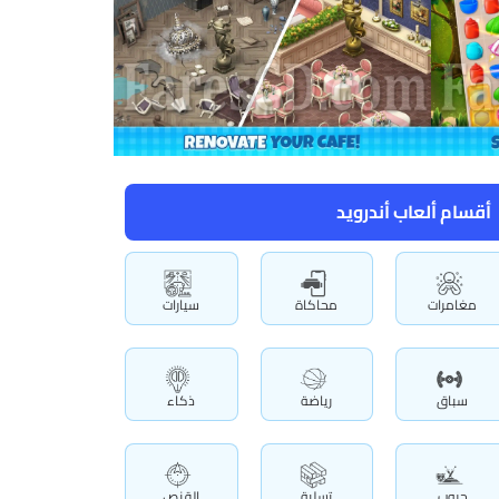
أقسام ألعاب أندرويد
مغامرات
محاكاة
سيارات
سباق
رياضة
ذكاء
حروب
تسلية
القنص