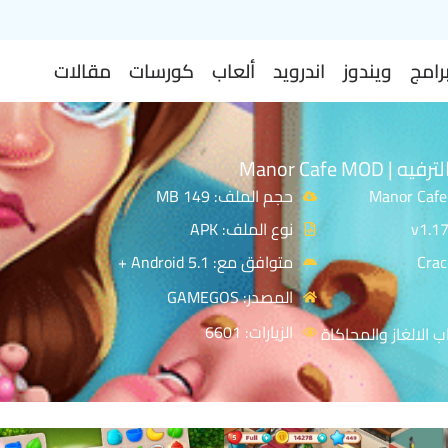
رامج
ويندوز
اندرويد
ألعاب
كورسات
مقالات
Manor Cafe MOD
حجم الملف: 149 MB
نوع الملف: APK
متوافق مع: Android 5.1 +
المصدر: GAMEGOS
الزيارات: 6601
ب الالغاز والمحاكاة