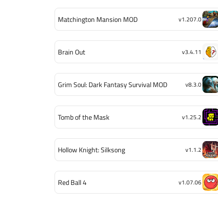
Matchington Mansion MOD
v1.207.0
Brain Out
v3.4.11
Grim Soul: Dark Fantasy Survival MOD
v8.3.0
Tomb of the Mask
v1.25.2
Hollow Knight: Silksong
v1.1.2
Red Ball 4
v1.07.06