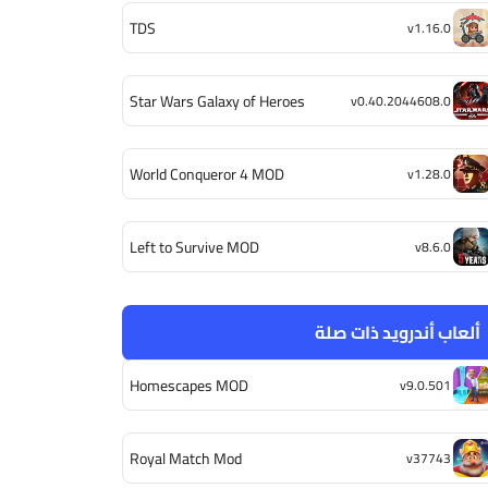
TDS
v1.16.0
Star Wars Galaxy of Heroes
v0.40.2044608.0
World Conqueror 4 MOD
v1.28.0
Left to Survive MOD
v8.6.0
ألعاب أندرويد ذات صلة
Homescapes MOD
v9.0.501
Royal Match Mod
v37743