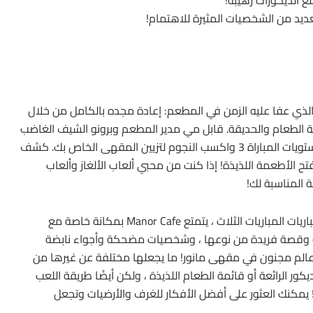
 الديكورات رهيبة!
د من الشخصيات المثيرة للاهتمام!
الذي عفا عليه الزمن في المطعم: إعادة مجده بالكامل من خلال
قاعة الطعام والحديقة. قابل مي مدير المطعم وبرونو الشيف الغاضب
وكن جزءًا من حياتهم التي تجتاح! العب وتغلب على مستويات المباراة 3 واكسب النجوم لتزيين المقهى الخاص بك. كشف
فتح الأطعمة اللذيذة! إذا كنت من محبي ألعاب الألغاز وألعاب
 المناسبة لك!
عناصر مطابقة لم تكن أبدا أكثر متعة! من بين جميع مباريات المباريات الثلاث ، يتمتع Manor Cafe بمكانة خاصة مع
ئقة وقصة فريدة من نوعها ، وشخصيات مضحكة وأجواء نابضة
الم مجنون في مقهى مانور! ما يجعلها مختلفة عن غيرها من
Ma ليس فقط عناصر الديكور الرائعة أو قائمة الطعام اللذيذة ، ولكن أيضًا طريقة اللعب
ى! يمكنك العثور على أفضل الأفكار للغرف والأرضيات وتجعل