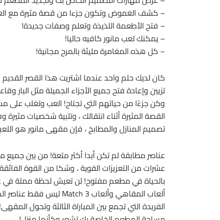
– عرض مهارات التصميم الخاص بك وتجديد المطعم مع
– كشف الغموض وتكون جزءا من قصة مثيرة مع العدي
– فتح الأطعمة اللذيذة وتعلم وصفات جديدة!
– يمكنك لعب مانور كافيه حاليا!
– كل هذه المغامرة مليئة بالمرح مجانية!
كان لديك حلم واحد عندما اشتريت هذا القصر القديم 
تزيين وإعادة فتح جميع الأجزاء الجميلة مثل البار و
القصة المثيرة أثناء انتقالك ، وتلبية شخصيات مثيرة و
تصميم المنازل والمطابخ ، فإن مقهى مانور هو اللعبة
عشرات من التعزيزات القوية ، وشكا من القوة الفا
بالحياة في مطعم مفتوح! لن تعيش لحظة مملة في ع
ألعاب المقاهي وألعاب tch 3
الفريدة التي تجمع بين المباراة الثالثة وتحول المقه
مساحة المطعم الخاصة بك تشعر وكأنها منزل!