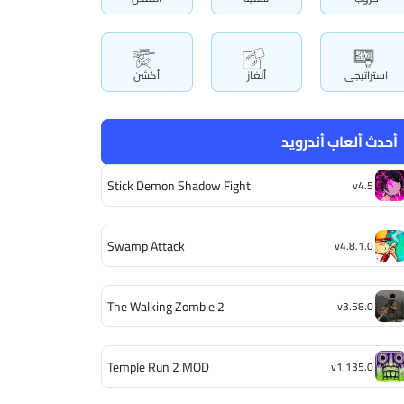
استراتيجى
ألغاز
أكشن
أحدث ألعاب أندرويد
Stick Demon Shadow Fight
v4.5
Swamp Attack
v4.8.1.0
The Walking Zombie 2
v3.58.0
Temple Run 2 MOD
v1.135.0