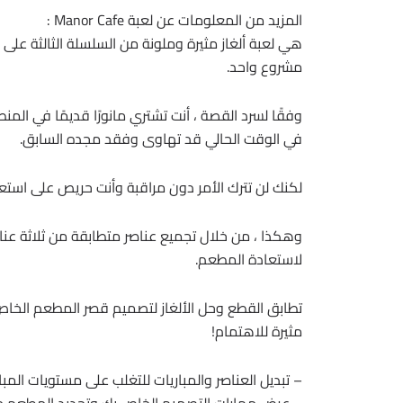
المزيد من المعلومات عن لعبة Manor Cafe :
هي لعبة ألغاز مثيرة وملونة من السلسلة الثالثة على 
مشروع واحد.
وفقًا لسرد القصة ، أنت تشتري مانورًا قديمًا في المن
في الوقت الحالي قد تهاوى وفقد مجده السابق.
لكنك لن تترك الأمر دون مراقبة وأنت حريص على استع
وهكذا ، من خلال تجميع عناصر متطابقة من ثلاثة عنا
لاستعادة المطعم.
تطابق القطع وحل الألغاز لتصميم قصر المطعم الخ
مثيرة للاهتمام!
– تبديل العناصر والمباريات للتغلب على مستويات المباراة 3 المصممة بشكل ف