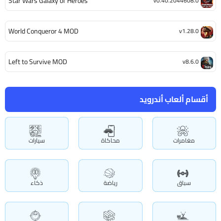
Star Wars Galaxy of Heroes
v0.40.2044608.0
World Conqueror 4 MOD
v1.28.0
Left to Survive MOD
v8.6.0
أقسام ألعاب أندرويد
مغامرات
محاكاة
سيارات
سباق
رياضة
ذكاء