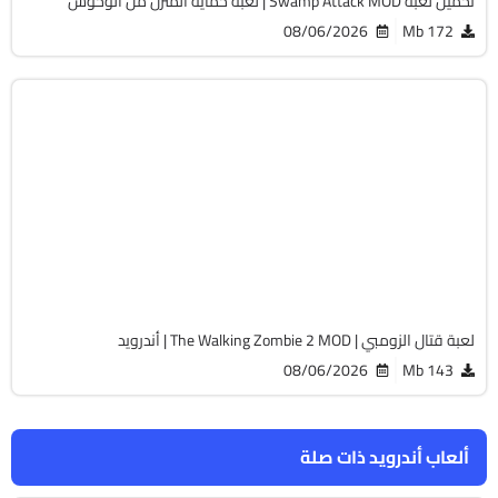
تحميل لعبة Swamp Attack MOD | لعبة حماية المنزل من الوحوش
08/06/2026
172 Mb
أكشن
v3.58.0
Android 7.0 +
APK
4276
لعبة قتال الزومبي | The Walking Zombie 2 MOD | أندرويد
08/06/2026
143 Mb
ألعاب أندرويد ذات صلة