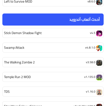
Left to Survive MOD
v8.6.0
أحدث ألعاب أندرويد
Stick Demon Shadow Fight
v4.5
Swamp Attack
v4.8.1.0
The Walking Zombie 2
v3.58.0
Temple Run 2 MOD
v1.135.0
TDS
v1.16.0