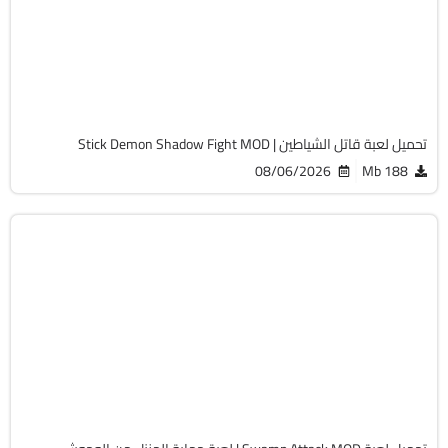
Android 7.0 +
APK
371
تحميل لعبة قاتل الشياطين | Stick Demon Shadow Fight MOD
08/06/2026
188 Mb
تسلية
v4.8.1.0
Android 7.0 +
APK
1644