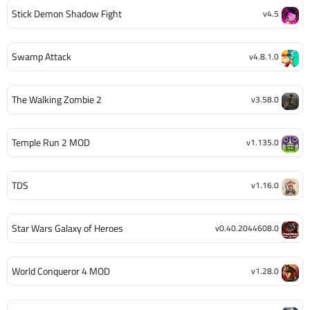
Stick Demon Shadow Fight
v4.5
Swamp Attack
v4.8.1.0
The Walking Zombie 2
v3.58.0
Temple Run 2 MOD
v1.135.0
TDS
v1.16.0
Star Wars Galaxy of Heroes
v0.40.2044608.0
World Conqueror 4 MOD
v1.28.0