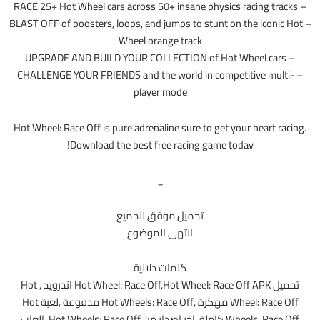
– RACE 25+ Hot Wheel cars across 50+ insane physics racing tracks
– BLAST OFF of boosters, loops, and jumps to stunt on the iconic Hot
Wheel orange track
– UPGRADE AND BUILD YOUR COLLECTION of Hot Wheel cars
– CHALLENGE YOUR FRIENDS and the world in competitive multi-
player mode
Hot Wheel: Race Off is pure adrenaline sure to get your heart racing.
Download the best free racing game today!
_
تحميل موفق للجميع
انتهى الموضوع
كلمات دلالية
تحميل Hot Wheel: Race Off,Hot Wheel: Race Off APK اندرويد , Hot
Wheel: Race Off مهكرة ,Hot Wheels: Race Off مدفوعة ,لعبة Hot
Wheels: Race Off كاملة ,اخر اصدار من Hot Wheels: Race Off, العاب