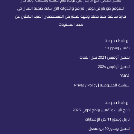
بشكل مجاني، مع التركيز على توفير نسخ كاملة ومفعلة. وقد كان
للموقع دور بارز في توفير البرامج والأدوات التي كانت صعبة المنال في
فترة سابقة، مما جعله وجهة للكثير من المستخدمين العرب الباحثين عن
هذه المحتويات.
روابط مهمة
تفعيل ويندوز 10
تحميل أوفيس 2021 بكل اللغات
تحميل أوفيس 2024
DMCA
سياسة الخصوصية | Privacy Policy
روابط مهمة
شرح تثبيت و تفعيل برامج ادوبي 2026
تنزيل ويندوز 11 كل الإصدارات
تحميل ويندوز 10 برو مفعل