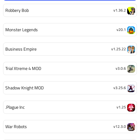
Robbery Bob
v1.36.2
Monster Legends
v20.1
Business Empire
v1.25.22
Trial Xtreme 4 MOD
v3.0.6
Shadow Knight MOD
v3.25.6
Plague Inc.
v1.25
War Robots
v12.3.0