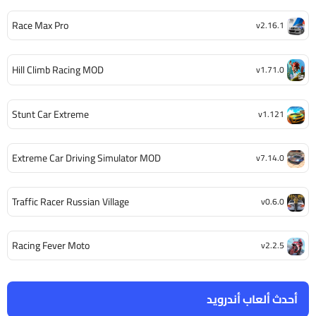
Race Max Pro
v2.16.1
Hill Climb Racing MOD
v1.71.0
Stunt Car Extreme
v1.121
Extreme Car Driving Simulator MOD
v7.14.0
Traffic Racer Russian Village
v0.6.0
Racing Fever Moto
v2.2.5
أحدث ألعاب أندرويد