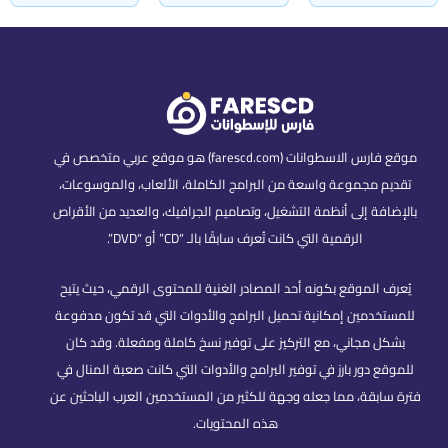
موقع فارس الاسطوانات (farescd.com) هو موقع عربي متخصص في
تقديم مجموعة واسعة من البرامج الكاملة، الألعاب، والموسوعات،
بالإضافة إلى أنظمة التشغيل، وتصاميم الجرافيك، والعديد من الأقراص
الرقمية التي كانت تُعرف سابقًا بالـ “CD” أو “DVD”.
يُعرف الموقع بكونه أحد المصادر الغنية للمحتوى الرقمي، حيث يتيح
للمستخدمين إمكانية تحميل البرامج والأدوات التي قد تكون مدفوعة
بشكل مجاني، مع التركيز على توفير نسخ كاملة ومفعلة. وقد كان
للموقع دور بارز في توفير البرامج والأدوات التي كانت صعبة المنال في
فترة سابقة، مما جعله وجهة للكثير من المستخدمين العرب الباحثين عن
هذه المحتويات.