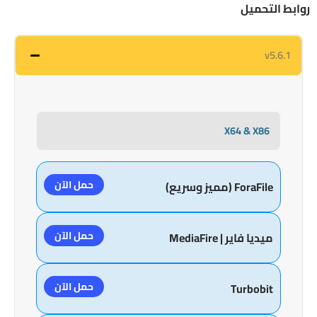
روابط التحميل
v5.6.1
X64 & X86
حمل الآن
ForaFile (مميز وسريع)
حمل الآن
ميديا فاير | MediaFire
حمل الآن
Turbobit