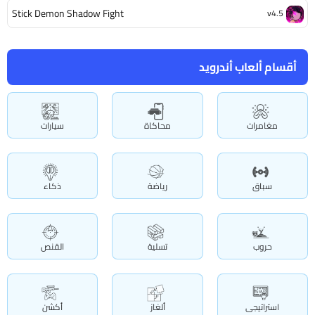
Stick Demon Shadow Fight
v4.5
أقسام ألعاب أندرويد
مغامرات
محاكاة
سيارات
سباق
رياضة
ذكاء
حروب
تسلية
القنص
استراتيجى
ألغاز
أكشن