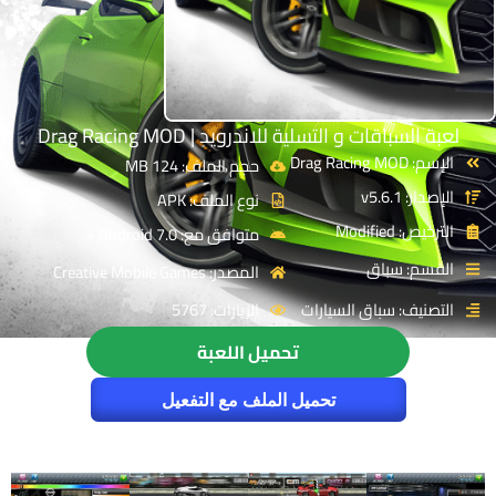
لعبة السباقات و التسلية للاندرويد | Drag Racing MOD
الإسم: Drag Racing MOD
حجم الملف: 124 MB
الإصدار: v5.6.1
نوع الملف: APK
الترخيص: Modified
متوافق مع: Android 7.0 +
القسم: سباق
المصدر: Creative Mobile Games
التصنيف: سباق السيارات
الزيارات: 5767
تحميل اللعبة
تحميل الملف مع التفعيل