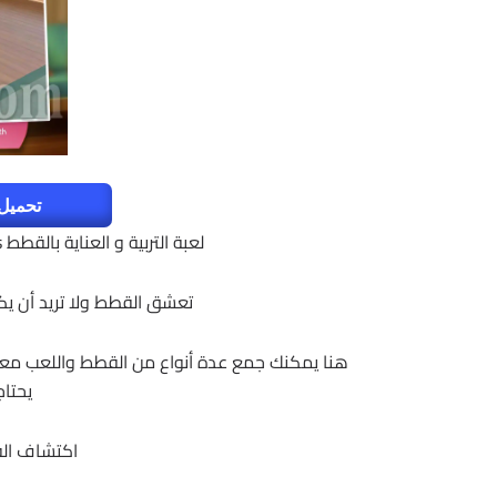
تحميل 
لعبة التربية و العناية بالقطط CatHotel – Hotel for cute cats للأندرويد ,
تعشق القطط ولا تريد أن يكونو
هنا يمكنك جمع عدة أنواع من القطط واللعب معه
يحتا
اكتشاف الفض