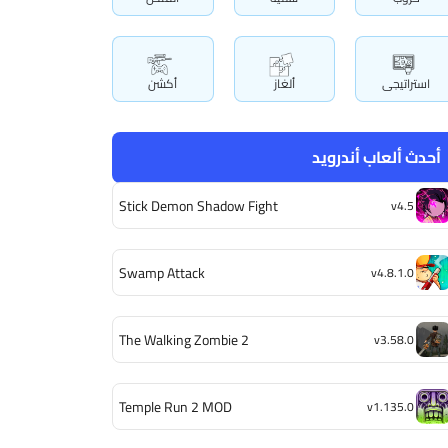
استراتيجى
ألغاز
أكشن
أحدث ألعاب أندرويد
Stick Demon Shadow Fight
v4.5
Swamp Attack
v4.8.1.0
The Walking Zombie 2
v3.58.0
Temple Run 2 MOD
v1.135.0