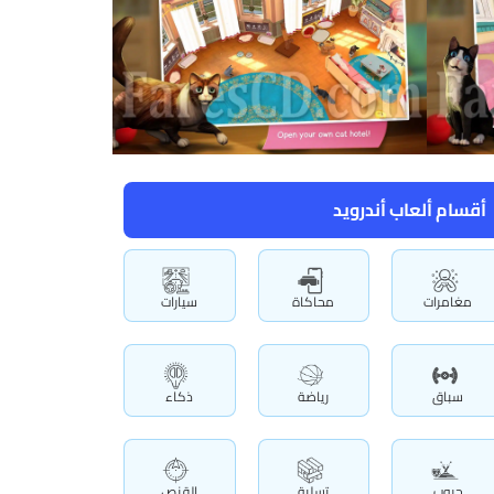
أقسام ألعاب أندرويد
مغامرات
محاكاة
سيارات
سباق
رياضة
ذكاء
حروب
تسلية
القنص