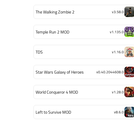
The Walking Zombie 2
v3.58.0
Temple Run 2 MOD
v1.135.0
TDS
v1.16.0
Star Wars Galaxy of Heroes
v0.40.2044608.0
World Conqueror 4 MOD
v1.28.0
Left to Survive MOD
v8.6.0