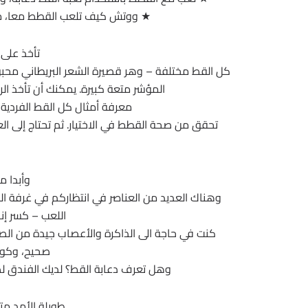
★ ووتش كيف تلعب القطط معا، مط
تأخذ على 
كل القط مختلفة – وهر قصيرة الشعر البريطاني محبو
المؤشر متعة كبيرة. يمكنك أن تأخذ ا
معرفة أمثال كل القط الفردية 
تحقق من صحة القطط في الاختيار. ثم تحتاج إلى ال
وأبدا م
وهناك العديد من العناصر في انتظاركم في غرفة ال
اللعب – كسر إنا
كنت في حاجة الى الذاكرة والأعصاب جيدة من الصلب
صحيح، وكوب
وهل تعرف دعابة القط؟ لديك الفندق لض
طويلة الأمد مت