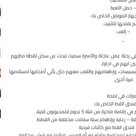
 حمل اللعبة
جهاز الموبايل الخاص بك
 بفتحها للتثبيت
– إلعب
_
ب في رحلة عمل عاجلة والأسرة سميث تبحث عن سكن لقطة منزلهم
ن انهم في اجازة.
pu بالنسبة لهم! رعاية البسيسات، وإطعامهم واللعب معهم حتى يأتي أصحابها لاستلامها
مرة أخرى.
ميزات في لمحة
فندق القط الخاص بك
ة من فئة 5 نجوم لالمحبوبون قليلا
يقة – رعاية وإطعام ستة سلالات مختلفة من القطط
فندق القط مع كائنات فردية
حفيز لهم لعبة مؤشر ليزر أو العريس فرائها مع فرش مختلفة