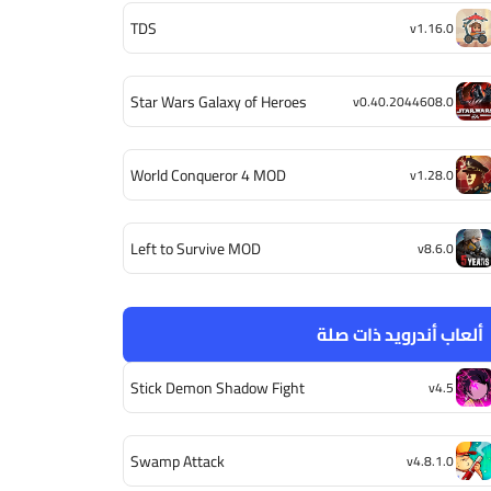
TDS
v1.16.0
Star Wars Galaxy of Heroes
v0.40.2044608.0
World Conqueror 4 MOD
v1.28.0
Left to Survive MOD
v8.6.0
ألعاب أندرويد ذات صلة
Stick Demon Shadow Fight
v4.5
Swamp Attack
v4.8.1.0