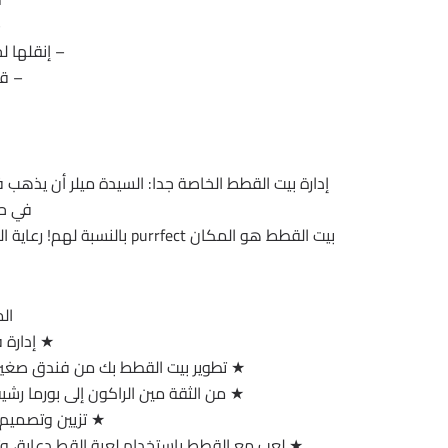
–
– إنقلها ل
– قم
إدارة بيت القطط الخاصة جدا: السيدة ميلر أن يذه
في حي
بيت القطط هو المكان rrfect
ال
★ إدارة 
★ تطوير بيت القطط بك من فندق صغير في إقامة فاخر
★ من الثقة مين الراكون إلى بورما رش
★ تزيين وتصميم 
★ لعب مع القطط باستخدام لعبة القط دعابة، وت