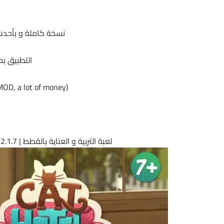
نسخة كاملة و بأحدث ا
التطبيق بمساحة 55.8
MOD, a lot of money)
لعبة التربية و العناية بالقطط | CatHotel – Hotel for cute cats MOD v2.1.7 | أندرويد