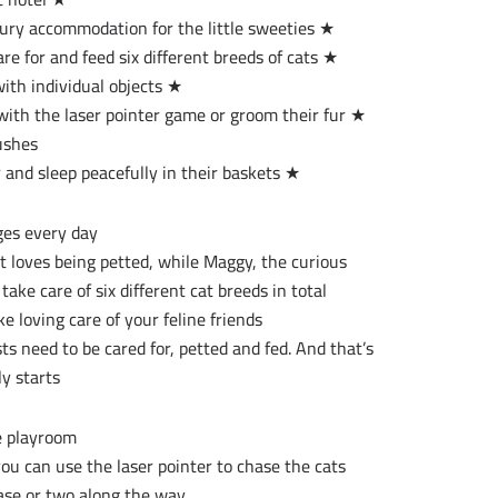
★ Develop your cattery from a small hotel into a 5-star luxury accommodation for the little sweeties
★ From the trusting Maine Coon to the graceful Burma – care for and feed six different breeds of cats
★ Decorate and design your cat hotel with individual objects
 with the laser pointer game or groom their fur
ushes
★ Watch how the cats play together, chase each other and sleep peacefully in their baskets
ges every day!
at loves being petted, while Maggy, the curious
ake care of six different cat breeds in total.
e loving care of your feline friends.
ts need to be cared for, petted and fed. And that’s
y starts!
he playroom
ou can use the laser pointer to chase the cats
se or two along the way!