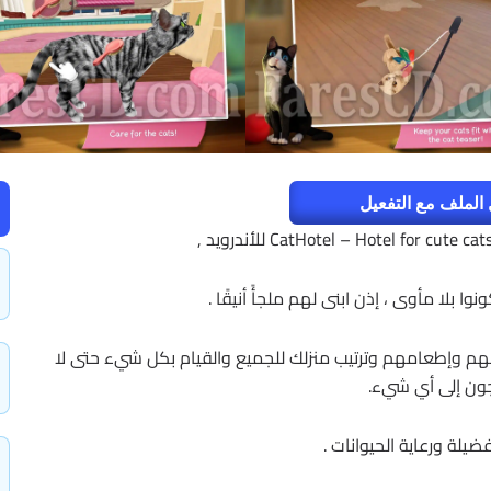
الملف مع التفعيل
ا بلا مأوى ، إذن ابنى لهم ملجأً أنيقًا .
م وإطعامهم وترتيب منزلك للجميع والقيام بكل شيء حتى لا
جون إلى أي شيء.
يلة ورعاية الحيوانات .