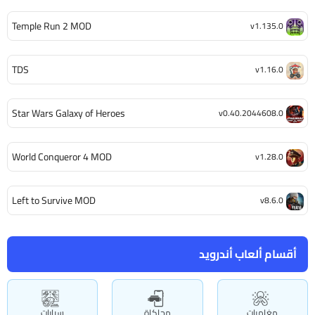
Temple Run 2 MOD
v1.135.0
TDS
v1.16.0
Star Wars Galaxy of Heroes
v0.40.2044608.0
World Conqueror 4 MOD
v1.28.0
Left to Survive MOD
v8.6.0
أقسام ألعاب أندرويد
مغامرات
محاكاة
سيارات