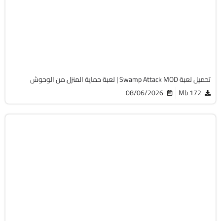
v4.8.1.0
Android 7.0 +
APK
1644
تحميل لعبة Swamp Attack MOD | لعبة حماية المنزل من الوحوش
08/06/2026
172 Mb
أكشن
v3.58.0
Android 7.0 +
APK
4276