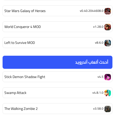
Star Wars Galaxy of Heroes
v0.40.2044608.0
World Conqueror 4 MOD
v1.28.0
Left to Survive MOD
v8.6.0
أحدث ألعاب أندرويد
Stick Demon Shadow Fight
v4.5
Swamp Attack
v4.8.1.0
The Walking Zombie 2
v3.58.0