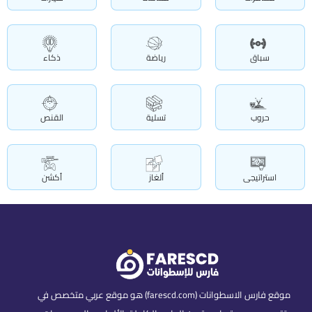
سباق
رياضة
ذكاء
حروب
تسلية
القنص
استراتيجى
ألغاز
أكشن
موقع فارس الاسطوانات (farescd.com) هو موقع عربي متخصص في