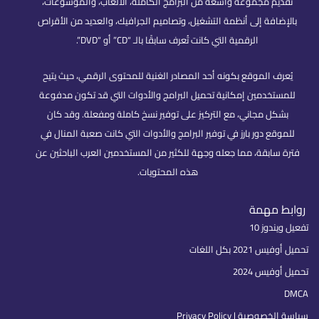
تقديم مجموعة واسعة من البرامج الكاملة، الألعاب، والموسوعات،
بالإضافة إلى أنظمة التشغيل، وتصاميم الجرافيك، والعديد من الأقراص
الرقمية التي كانت تُعرف سابقًا بالـ “CD” أو “DVD”.
يُعرف الموقع بكونه أحد المصادر الغنية للمحتوى الرقمي، حيث يتيح
للمستخدمين إمكانية تحميل البرامج والأدوات التي قد تكون مدفوعة
بشكل مجاني، مع التركيز على توفير نسخ كاملة ومفعلة. وقد كان
للموقع دور بارز في توفير البرامج والأدوات التي كانت صعبة المنال في
فترة سابقة، مما جعله وجهة للكثير من المستخدمين العرب الباحثين عن
هذه المحتويات.
روابط مهمة
تفعيل ويندوز 10
تحميل أوفيس 2021 بكل اللغات
تحميل أوفيس 2024
DMCA
سياسة الخصوصية | Privacy Policy