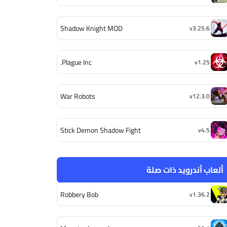
Shadow Knight MOD
v3.25.6
Plague Inc.
v1.25
War Robots
v12.3.0
Stick Demon Shadow Fight
v4.5
ألعاب أندرويد ذات صلة
Robbery Bob
v1.36.2