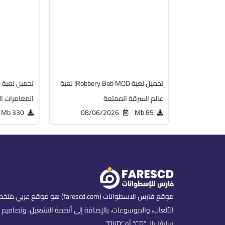
v20.1
v1.36.2
d 7.0 +
Android 7.0 +
APK
APK
1588
1467
تحميل لعبة Robbery Bob MOD| لعبة
عالم السرقة الممتعة
المغامرات ال
330 Mb
08/06/2026
85 Mb
موقع فارس الاسطوانات (scd.com
الألعاب، والموسوعات، بالإضافة إلى أنظمة التشغيل، وتصاميم ا
سابقًا بالـ “CD” أو “DVD”.