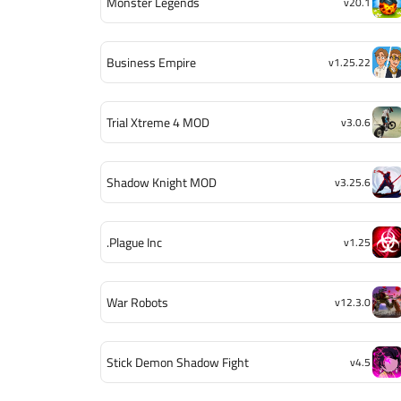
Monster Legends
v20.1
Business Empire
v1.25.22
Trial Xtreme 4 MOD
v3.0.6
Shadow Knight MOD
v3.25.6
Plague Inc.
v1.25
War Robots
v12.3.0
Stick Demon Shadow Fight
v4.5