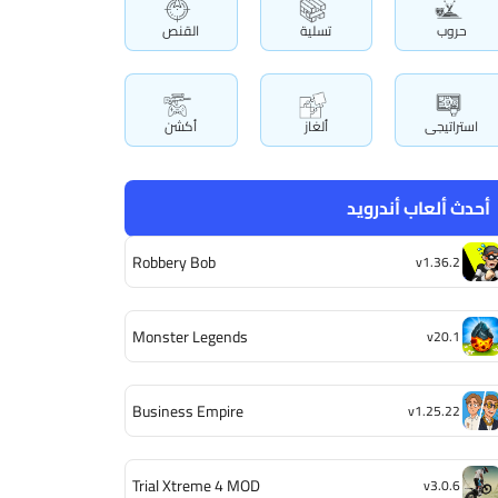
حروب
تسلية
القنص
استراتيجى
ألغاز
أكشن
أحدث ألعاب أندرويد
Robbery Bob
v1.36.2
Monster Legends
v20.1
Business Empire
v1.25.22
Trial Xtreme 4 MOD
v3.0.6