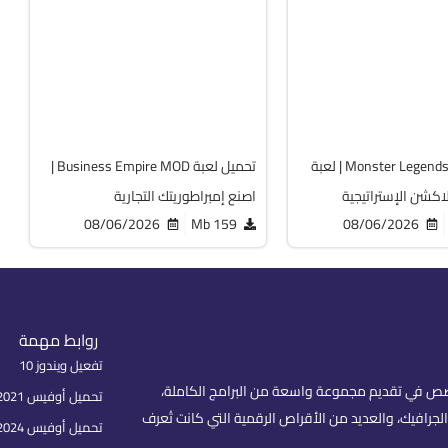
v1.25.22
Android 7.1 +
Androi
APK
771
تحميل لعبة Monster Legends | لعبة
تحميل لعبة Business Empire MOD |
اكشن الإستراتيجية
اصنع إمبراطوريتك التجارية
08/06/2026
159 Mb
08/06/2026
روابط مهمة
تفعيل ويندوز 10
fare) هو موقع عربي متخصص في تقديم مجموعة واسعة من البرامج الكاملة،
تحميل أوفيس 2021 بكل اللغات
لجرافيك، والعديد من الأقراص الرقمية التي كانت تُعرف
تحميل أوفيس 2024