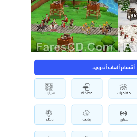
أقسام ألعاب أندرويد
مغامرات
محاكاة
سيارات
سباق
رياضة
ذكاء