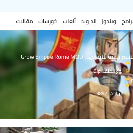
رامج
ويندوز
اندرويد
ألعاب
كورسات
مقالات
ة للاندرويد | Grow Empire Rome MOD
نوع الملف: Zip
الزيارات: 3892