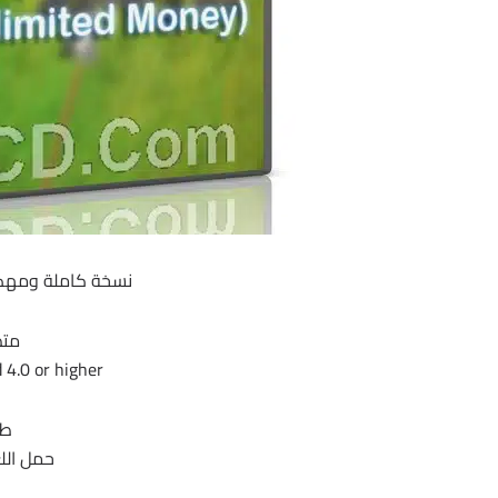
نسخة كاملة ومهكرة بحجم 55 م
متط
 4.0 or higher
طر
حمل اللع