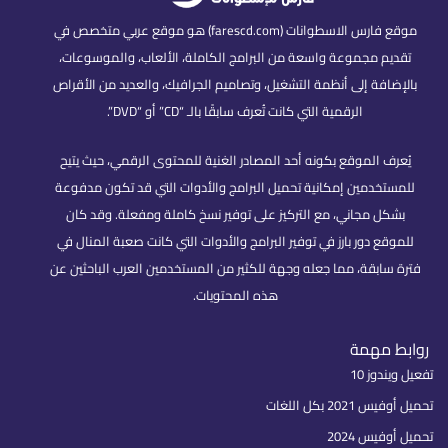
موقع فارس الاسطوانات (farescd.com) هو موقع عربي متخصص في
تقديم مجموعة واسعة من البرامج الكاملة، الألعاب، والموسوعات،
بالإضافة إلى أنظمة التشغيل، وتصاميم الجرافيك، والعديد من الأقراص
الرقمية التي كانت تُعرف سابقًا بالـ “CD” أو “DVD”.
يُعرف الموقع بكونه أحد المصادر الغنية للمحتوى الرقمي، حيث يتيح
للمستخدمين إمكانية تحميل البرامج والأدوات التي قد تكون مدفوعة
بشكل مجاني، مع التركيز على توفير نسخ كاملة ومفعلة. وقد كان
للموقع دور بارز في توفير البرامج والأدوات التي كانت صعبة المنال في
فترة سابقة، مما جعله وجهة للكثير من المستخدمين العرب الباحثين عن
هذه المحتويات.
روابط مهمة
تفعيل ويندوز 10
تحميل أوفيس 2021 بكل اللغات
تحميل أوفيس 2024