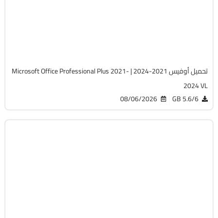
v2607 Build 20228.20158
Cracked
5747
تحميل أوفيس 2021-2024 | Microsoft Office Professional Plus 2021-
2024 VL
08/06/2026
5.6/6 GB
صيانة
Zip
v20.5.0 Build 202608010610 WinPE
Full Iso
12257