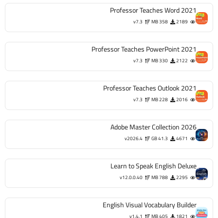
Professor Teaches Word 2021
v7.3
358 MB
2189
Professor Teaches PowerPoint 2021
v7.3
330 MB
2122
Professor Teaches Outlook 2021
v7.3
228 MB
2016
Adobe Master Collection 2026
v2026.4
41.3 GB
4671
Learn to Speak English Deluxe
v12.0.0.40
788 MB
2295
English Visual Vocabulary Builder
v1.4.1
405 MB
1821