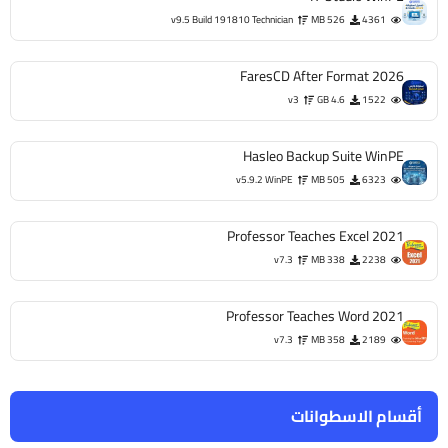
v9.5 Build 191810 Technician
526 MB
4361
FaresCD After Format 2026
v3
4.6 GB
1522
Hasleo Backup Suite WinPE
v5.9.2 WinPE
505 MB
6323
Professor Teaches Excel 2021
v7.3
338 MB
2238
Professor Teaches Word 2021
v7.3
358 MB
2189
أقسام الاسطوانات