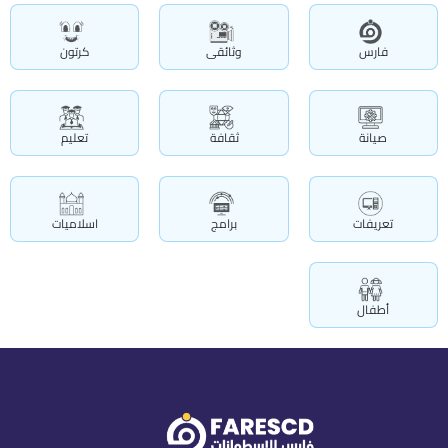
فارس
وثائقى
كرتون
صيانة
ثقافة
تعليم
تعريفات
برامج
اسلاميات
أطفال