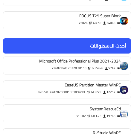
FOCUS T25 Super Block
v2026
7.5 GB
24066
أحدث الاسطوانات
Microsoft Office Professional Plus 2021-2024
v2607 Build 20228.20158
5.6/6 GB
5747
EaseUS Partition Master WinPE
v20.5.0 Build 202608010610 WinPE
779 MB
12257
SystemRescueCd
v13.02
1.23 GB
19766
R-Studio WinPE