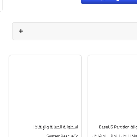
صيانة
ISO
v13.02
v20.5.0 Build 202608010610
Free
F
19762
تحميل اسطوانة EaseUS Partition
اسطوانة الصيانة والإنقاذ |
Master WinPE | الحل النهائي لمشاكل
SystemRescueCd