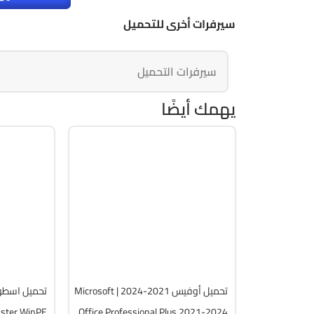
سيرفرات أخرى للتحميل
سيرفرات التحميل
يهمك أيضًا
برامج
صيانة
Zip
Zip
 WinPE
v2607 Build 20228.20158
ull Iso
Cracked
12253
5742
تحميل أوفيس 2021-2024 | Microsoft
Office Professional Plus 2021-2024