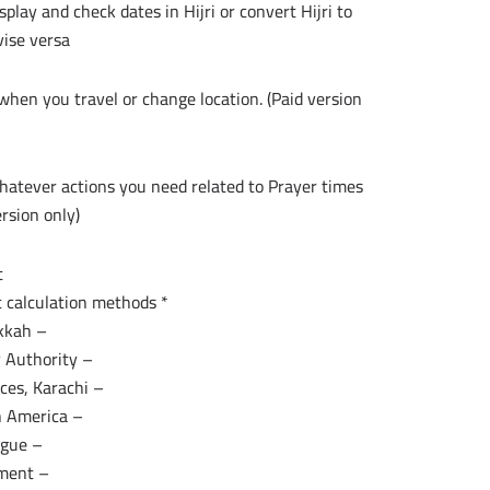
splay and check dates in Hijri or convert Hijri to
ise versa.
when you travel or change location. (Paid version
 whatever actions you need related to Prayer times
ersion only)
:
* Islamic prayer times with different calculation methods:
– Umm al-Qura, Makkah
– Egyptian General Survey Authority
– University of Islamic Sciences, Karachi
– Islamic Society of North America
– Muslim World League
– Iraqi Sunni Endowment