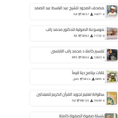
المصحف المجود للشيخ عبد الباسط عبد الصمد
Full
3.7 GB
14877
الموسوعة الصوتية للدكتور محمد راتب
NA
8.2 GB
11726
التفسير كاملا د محمد راتب النابلسى
MP3
6.5 GB
12823
حلقات برنامج دينا قيماً
6895
2.4 GB
كامل
اسطوانة تعليم تجويد القرآن الكريم للمبتدئين
Full
125 MB
16499
سلسلة صفوة الصفوة كاملة