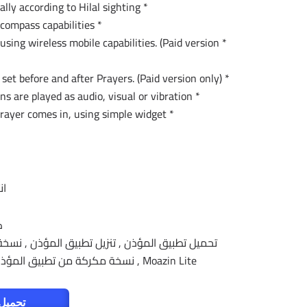
* Hijri calendar, and ability to correct it manually according to Hilal sighting.
* Qiblah direction based on phone’s compass capabilities
using wireless mobile capabilities. (Paid version
* Fajr wakup notification, additional to the default notifications set before and after Prayers. (Paid version only)
* Follow phone ringer mode which make Azan notifications are played as audio, visual or vibration.
* Visual warning for the time left before the next Prayer comes in, using simple widget.
ان
ك
Moazin Lite , نسخة مكركة من تطبيق المؤذن,تطبيق حساب مواقيت الصلاة ,مواقيت الصلاة للاندرويد ,
تحميل 