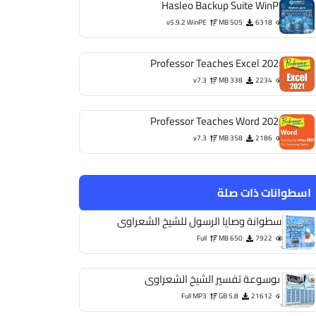
Hasleo Backup Suite WinPE
v5.9.2 WinPE
505 MB
6318
Professor Teaches Excel 2021
v7.3
338 MB
2234
Professor Teaches Word 2021
v7.3
358 MB
2186
اسطوانات ذات صلة
اسطوانة وصايا الرسول للشيخ الشعراوى
Full
650 MB
7922
موسوعة تفسير الشيخ الشعراوى
Full MP3
5.8 GB
21612