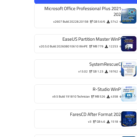
Microsoft Office Professional Plus 2021-
2024
v2607 Build 20228.20158
5.6/6 GB
5742
EaseUS Partition Master WinPE
v20.5.0 Build 202608010610 WinPE
779 MB
12253
SystemRescueCd
v13.02
1.23 GB
19762
R-Studio WinPE
v9.5 Build 191810 Technician
526 MB
4358
FaresCD After Format 2026
v3
4.6 GB
1518