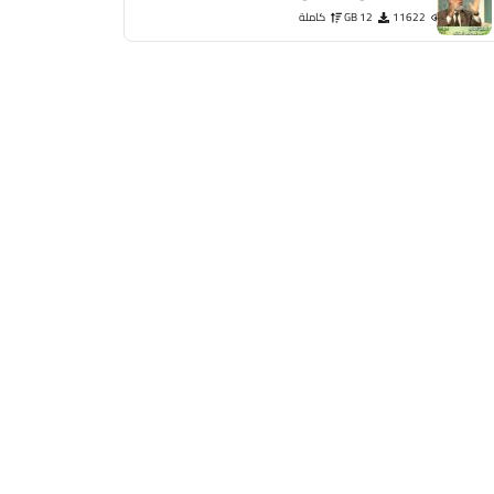
11622
12 GB
كاملة