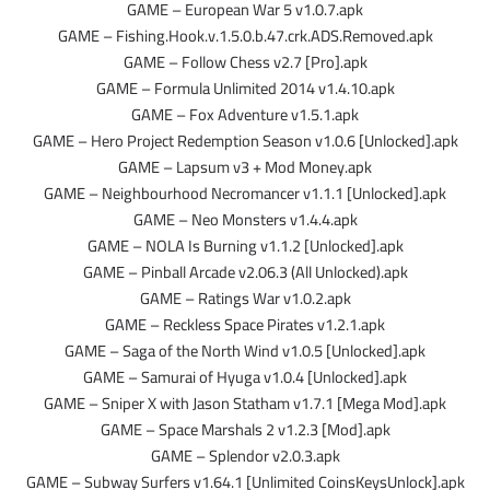
GAME – European War 5 v1.0.7.apk
GAME – Fishing.Hook.v.1.5.0.b.47.crk.ADS.Removed.apk
GAME – Follow Chess v2.7 [Pro].apk
GAME – Formula Unlimited 2014 v1.4.10.apk
GAME – Fox Adventure v1.5.1.apk
GAME – Hero Project Redemption Season v1.0.6 [Unlocked].apk
GAME – Lapsum v3 + Mod Money.apk
GAME – Neighbourhood Necromancer v1.1.1 [Unlocked].apk
GAME – Neo Monsters v1.4.4.apk
GAME – NOLA Is Burning v1.1.2 [Unlocked].apk
GAME – Pinball Arcade v2.06.3 (All Unlocked).apk
GAME – Ratings War v1.0.2.apk
GAME – Reckless Space Pirates v1.2.1.apk
GAME – Saga of the North Wind v1.0.5 [Unlocked].apk
GAME – Samurai of Hyuga v1.0.4 [Unlocked].apk
GAME – Sniper X with Jason Statham v1.7.1 [Mega Mod].apk
GAME – Space Marshals 2 v1.2.3 [Mod].apk
GAME – Splendor v2.0.3.apk
GAME – Subway Surfers v1.64.1 [Unlimited CoinsKeysUnlock].apk