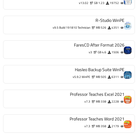
v13.02
1.23 GB
19752
R-Studio WinPE
v9.5 Build 191810 Technician
526 MB
4351
FaresCD After Format 2026
v3
4.6 GB
1506
Hasleo Backup Suite WinPE
v5.9.2 WinPE
505 MB
6311
Professor Teaches Excel 2021
v7.3
338 MB
2228
Professor Teaches Word 2021
v7.3
358 MB
2179