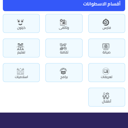
أقسام الاسطوانات
فارس
وثائقى
كرتون
صيانة
ثقافة
تعليم
تعريفات
برامج
اسلاميات
أطفال