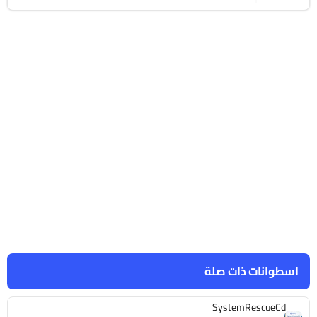
اسطوانات ذات صلة
SystemRescueCd