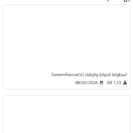
صيانة
ISO
v13.02
Free
19752
اسطوانة الصيانة والإنقاذ | SystemRescueCd
08/02/2026
1.23 GB
صيانة
Zip
v9.5 Build 191810 Technician