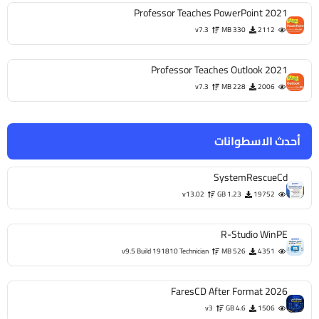
Professor Teaches PowerPoint 2021
v7.3
330 MB
2112
Professor Teaches Outlook 2021
v7.3
228 MB
2006
أحدث الاسطوانات
SystemRescueCd
v13.02
1.23 GB
19752
R-Studio WinPE
v9.5 Build 191810 Technician
526 MB
4351
FaresCD After Format 2026
v3
4.6 GB
1506