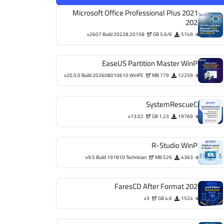
Microsoft Office Professional Plus 2021-
2024
v2607 Build 20228.20158
5.6/6 GB
5749
EaseUS Partition Master WinPE
v20.5.0 Build 202608010610 WinPE
779 MB
12259
SystemRescueCd
v13.02
1.23 GB
19769
R-Studio WinPE
v9.5 Build 191810 Technician
526 MB
4363
FaresCD After Format 2026
v3
4.6 GB
1524