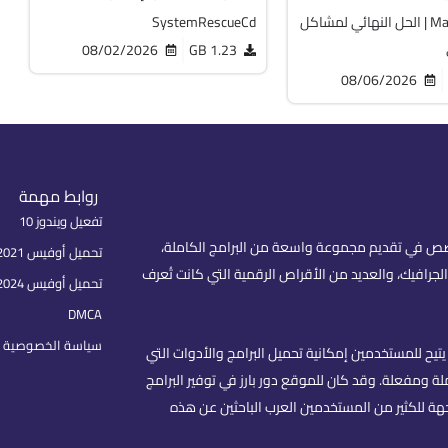
Master WinPE | الحل النهائي لمشاكل
SystemRescueCd
08/02/2026
1.23 GB
08/06/2026
روابط مهمة
تفعيل ويندوز 10
fare) هو موقع عربي متخصص في تقديم مجموعة واسعة من البرامج الكاملة،
تحميل أوفيس 2021 بكل اللغات
لجرافيك، والعديد من الأقراص الرقمية التي كانت تُعرف
تحميل أوفيس 2024
DMCA
سياسة الخصوصية | rivacy Policy
تيح للمستخدمين إمكانية تحميل البرامج والأدوات التي
 ومفعلة. وقد كان للموقع دور بارز في توفير البرامج
هة للكثير من المستخدمين العرب الباحثين عن هذه