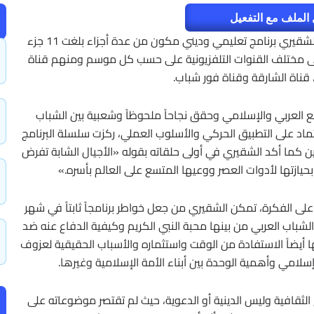
الملف مع التفعيل
برنامج خواطر شاب أو برنامج خواطر أو خواطر أحمد الشقيري برنامج تعليمي وديني مكون من عدة أجزاء بلغت 11 جزء
ى مختلف القنوات التلفزيونية على حسب كل موسم ومنهم قناة
ع العربي والإسلامي وحقق نجاحاً ملحوظاً وشعبية بين الشباب
اد على التطبيق الحركي والأسلوب العملي، ركزت سلسلة البرنامج
 كما أكد الشقيري في أولى حلقاته بقوله «الأجيال الشابة تفرض
 بحيازتها لأدوات العصر ووعيها المتسع على العالم بأسره.»
لى الفكرة، تمكن الشقيري من جعل خواطر برنامجاً ثابتاً في شهر
اب العربي من بينها محبة النبي الكريم وكيفية الدفاع عنه ضد
أيضاً الاستفادة من الوقت واستثماره والأسباب الحقيقية لعزوف
سلامي وأهمية الوحدة بين أبناء الأمة الإسلامية وغيرها.
 الثقافية وليس الدينية أو الدعوية، حيث لم تقتصر موضوعاته على