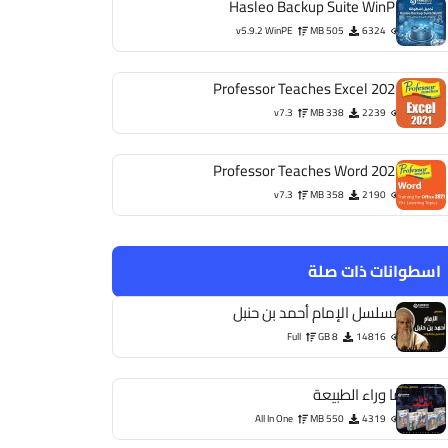
Hasleo Backup Suite WinPE
v5.9.2 WinPE
505 MB
6324
Professor Teaches Excel 2021
v7.3
338 MB
2239
Professor Teaches Word 2021
v7.3
358 MB
2190
اسطوانات ذات صلة
مسلسل الإمام أحمد بن حنبل
Full
8 GB
14816
ما وراء الطبيعة
All In One
550 MB
4319