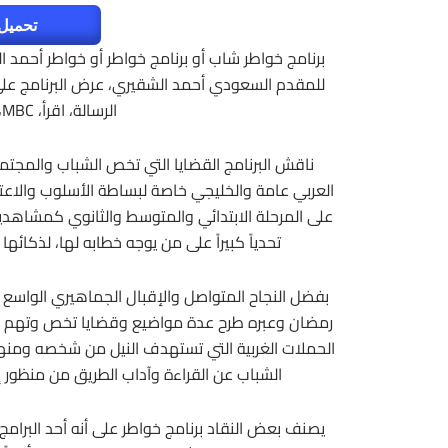
تحميل 
للمقدم السعودي أحمد الشقيري، عرض البرنامج عل
الرسالة، اقرأ، MBC، قناة الشارقة وقناة فور شباب.
ناقش البرنامج القضايا التي تخص الشباب والمجتم
العربي عامة والخليجي خاصة لبساطة الأسلوب والاعتم
على المرحلة الابتدائي والمتوسط والثانوي كمشاهدين
تحدياً كبيراً على من يوجه خطابه لها، لذكائها
بفضل النجاح المتواصل والإقبال الجماهيري الواسع ع
رمضان وعبره طرح عدة مواضيع وقضايا تخص وتهم الشب
الحملات الغربية التي تستهدف النيل من شخصه ومنها 
الشباب عن القراءة وآداب الطريق من منظور إ
يصنف بعض النقاد برنامج خواطر على أنه أحد البرامج