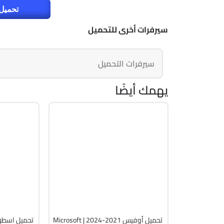
تحميل 
سيرفرات أخرى للتحميل
سيرفرات التحميل
يهمك أيضًا
برامج
صيانة
Zip
Zip
 WinPE
v2607 Build 20228.20158
ull Iso
Cracked
12259
5749
تحميل أوفيس 2021-2024 | Microsoft