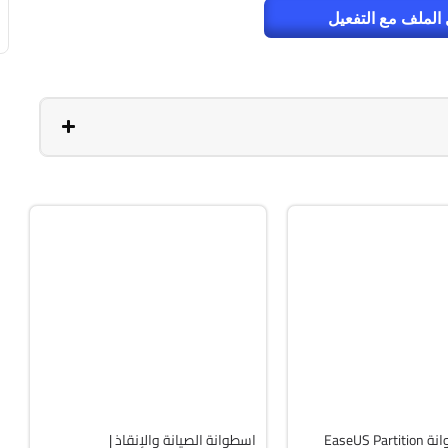
الملف مع التفعيل
صيانة
ISO
v13.02
v20.5.0 Build 202608010610
Free
F
19769
تحميل اسطوانة EaseUS Partition
اسطوانة الصيانة والإنقاذ |