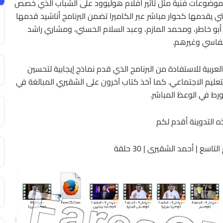
ً موضوعات فنية مثل تأثير أفلام هوليوود على الشباب الذي خصص
3 وإلى جانب الفقرة التي يقدمها كحوار مباشر عبر الكاميرا تضمن البرنامج أناشيد قدمها
بو خاطر، ومحمد المازم، وعبد السلام الحسني، ومشاري راشد
فاسي وغيرهم.
لعربية للاستفادة من البرنامج الذي قدم نماذج إيجابية لتحسين
عليم الاجتماعي. كما آخذ كتاب آخرون على الشقيري المبالغة في
تورط في الوعظ المباشر.
 التدوينة أقدم لكم
سع | أحمد الشقيرى | 30 حلقة