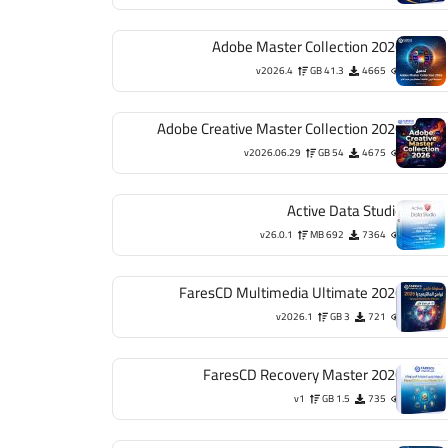
Adobe Master Collection 2026
v2026.4
41.3 GB
4665
Adobe Creative Master Collection 2026
v2026.06.29
54 GB
4675
Active Data Studio
v26.0.1
692 MB
7364
FaresCD Multimedia Ultimate 2026
v2026.1
3 GB
721
FaresCD Recovery Master 2026
v1
1.5 GB
735