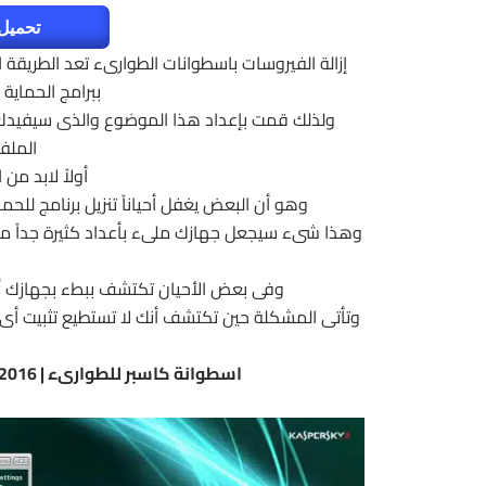
تحميل 
إزالة الفيروسات باسطوانات الطوارىء تعد الطريقة 
ببرامج الحماية ا
ولذلك قمت بإعداد هذا الموضوع والذى سيفيدك ك
الملفا
أولاً لابد من
وهو أن البعض يغفل أحياناً تنزيل برنامج للح
وهذا شىء سيجعل جهازك ملىء بأعداد كثيرة جداً من ا
وفى بعض الأحيان تكتشف ببطء بجهازك أو 
وتأتى المشكلة حين تكتشف أنك لا تستطيع تثبيت أى بر
اسطوانة كاسبر للطوارىء | Kaspersky Rescue Disk 10.0.32.17 DC 30.07.2016