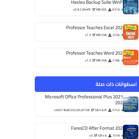
Hasleo Backup Suite WinPE
v5.9.2 WinPE
505 MB
6319
Professor Teaches Excel 2021
v7.3
338 MB
2236
Professor Teaches Word 2021
v7.3
358 MB
2186
اسطوانات ذات صلة
Microsoft Office Professional Plus 2021-
2024
v2607 Build 20228.20158
5.6/6 GB
5743
FaresCD After Format 2026
v3
4.6 GB
1518