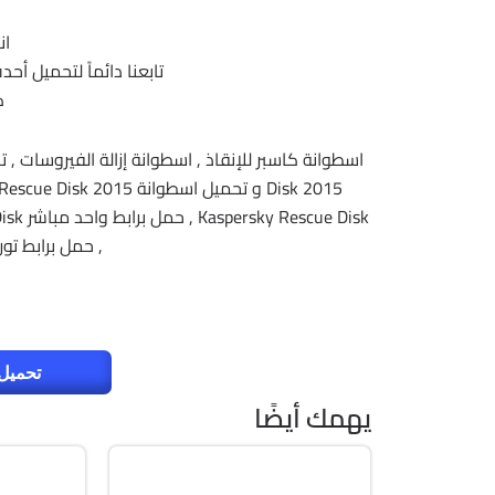
ان
تابعنا دائماً لتحميل أح
ك
, حمل برابط تورنت ky Rescue Disk
تحميل 
يهمك أيضًا
برامج
صيانة