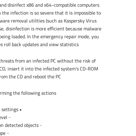
n and disinfect x86 and x64-compatible computers
he infection is so severe that it is impossible to
ware removal utilities (such as Kaspersky Virus
e, disinfection is more efficient because malware
being loaded. In the emergency repair mode, you
 roll back updates and view statistics.
hreats from an infected PC without the risk of
 CD, insert it into the infected system’s CD-ROM
 from the CD and reboot the PC.
ming the following actions:
• Configure objects scan settings:
·· change security level
·· change actions to be performed on detected objects
·· create a scan scope