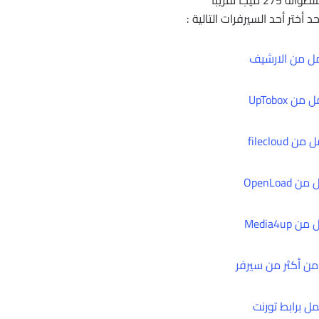
د أختر أحد السيرفرات التالية :
ل من الارشيف
من UpTobox
ن filecloud
 OpenLoad
 Media4up
ن أكثر من سيرفر
ل برابط تورنت