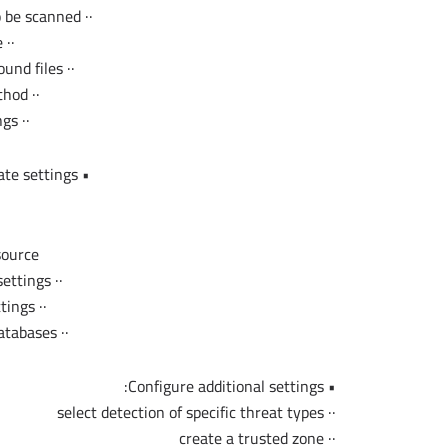
·· change types of objects to be scanned
·· limit scan time
·· configure scan of compound files
·· change a scan method
·· set default settings
• Configure databases update settings:
source
·· specify proxy-server settings
·· specify regional settings
·· roll back to previous databases
• Configure additional settings:
·· select detection of specific threat types
·· create a trusted zone