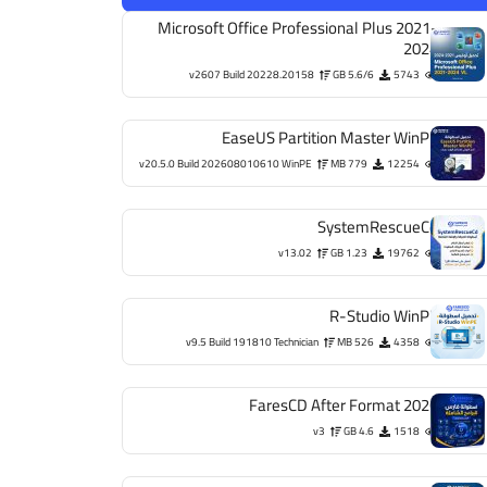
Microsoft Office Professional Plus 2021-
2024
v2607 Build 20228.20158
5.6/6 GB
5743
EaseUS Partition Master WinPE
v20.5.0 Build 202608010610 WinPE
779 MB
12254
SystemRescueCd
v13.02
1.23 GB
19762
R-Studio WinPE
v9.5 Build 191810 Technician
526 MB
4358
FaresCD After Format 2026
v3
4.6 GB
1518