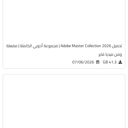
Zip
v2026.4
Cracked
4659
تحميل Adobe Master Collection 2026 | مجموعة أدوبي الكاملة | مفعلة
ومن ميديا فاير
07/06/2026
41.3 GB
برامج
Zip
v2026.06.29
Cracked
4673