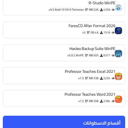
R-Studio WinPE
v9.5 Build 191810 Technician
526 MB
4356
FaresCD After Format 2026
v3
4.6 GB
1516
Hasleo Backup Suite WinPE
v5.9.2 WinPE
505 MB
6317
Professor Teaches Excel 2021
v7.3
338 MB
2234
Professor Teaches Word 2021
v7.3
358 MB
2184
أقسام الاسطوانات