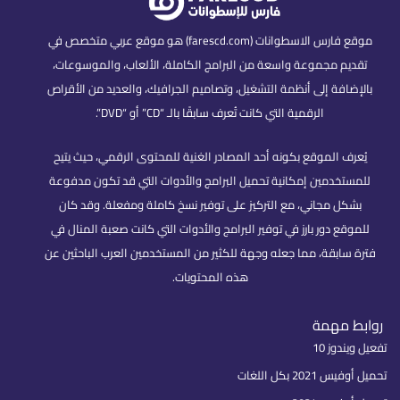
موقع فارس الاسطوانات (farescd.com) هو موقع عربي متخصص في
تقديم مجموعة واسعة من البرامج الكاملة، الألعاب، والموسوعات،
بالإضافة إلى أنظمة التشغيل، وتصاميم الجرافيك، والعديد من الأقراص
الرقمية التي كانت تُعرف سابقًا بالـ “CD” أو “DVD”.
يُعرف الموقع بكونه أحد المصادر الغنية للمحتوى الرقمي، حيث يتيح
للمستخدمين إمكانية تحميل البرامج والأدوات التي قد تكون مدفوعة
بشكل مجاني، مع التركيز على توفير نسخ كاملة ومفعلة. وقد كان
للموقع دور بارز في توفير البرامج والأدوات التي كانت صعبة المنال في
فترة سابقة، مما جعله وجهة للكثير من المستخدمين العرب الباحثين عن
هذه المحتويات.
روابط مهمة
تفعيل ويندوز 10
تحميل أوفيس 2021 بكل اللغات