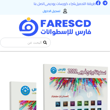
F
T
خطي
طريقة التحميل
شراء كورسات يوديمى
اتصل بنا
a
e
لى
c
l
تسجيل الدخول
e
e
لمحتوى
b
g
o
r
o
a
k
m
Search
...