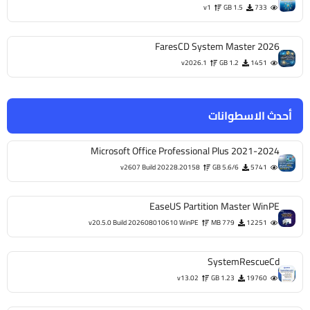
v1
1.5 GB
733
FaresCD System Master 2026
v2026.1
1.2 GB
1451
أحدث الاسطوانات
Microsoft Office Professional Plus 2021-2024
v2607 Build 20228.20158
5.6/6 GB
5741
EaseUS Partition Master WinPE
v20.5.0 Build 202608010610 WinPE
779 MB
12251
SystemRescueCd
v13.02
1.23 GB
19760