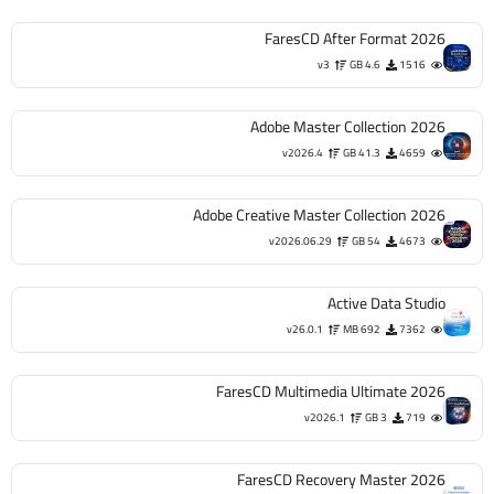
FaresCD After Format 2026
v3
4.6 GB
1516
Adobe Master Collection 2026
v2026.4
41.3 GB
4659
Adobe Creative Master Collection 2026
v2026.06.29
54 GB
4673
Active Data Studio
v26.0.1
692 MB
7362
FaresCD Multimedia Ultimate 2026
v2026.1
3 GB
719
FaresCD Recovery Master 2026