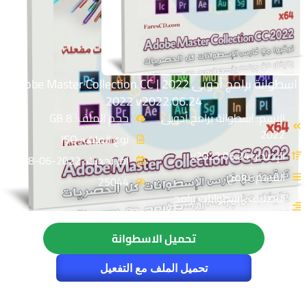
اسطوانة برامج أدوبى 2022 | Adobe Master Collection CC
2022 v2022.06.24
الإسم: اسطوانة برامج أدوبى
حجم الملف: 8 GB
2022
نوع الملف: ISO
الإصدار: v2022.06.24
اخر تحديث: 2022-06-28
القسم: برامج
25044
التصنيف: اسطوانات برامج
أدوبى
تحميل الاسطوانة
تحميل الملف مع التفعيل