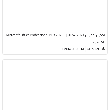
v2607 Build 20228.20158
Cracked
5745
تحميل أوفيس 2021-2024 | Microsoft Office Professional Plus 2021-
2024 VL
08/06/2026
5.6/6 GB
صيانة
Zip
v20.5.0 Build 202608010610 WinPE
Full Iso
12255