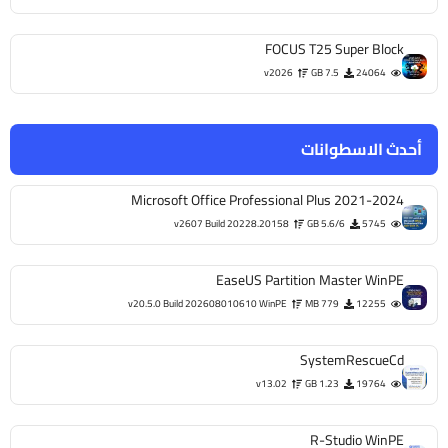
FOCUS T25 Super Block
v2026
7.5 GB
24064
أحدث الاسطوانات
Microsoft Office Professional Plus 2021-2024
v2607 Build 20228.20158
5.6/6 GB
5745
EaseUS Partition Master WinPE
v20.5.0 Build 202608010610 WinPE
779 MB
12255
SystemRescueCd
v13.02
1.23 GB
19764
R-Studio WinPE