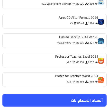
v9.5 Build 191810 Technician
526 MB
4360
FaresCD After Format 2026
v3
4.6 GB
1520
Hasleo Backup Suite WinPE
v5.9.2 WinPE
505 MB
6321
Professor Teaches Excel 2021
v7.3
338 MB
2237
Professor Teaches Word 2021
v7.3
358 MB
2188
أقسام الاسطوانات