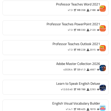
Professor Teaches Word 2021
v7.3
358 MB
2188
Professor Teaches PowerPoint 2021
v7.3
330 MB
2120
Professor Teaches Outlook 2021
v7.3
228 MB
2015
Adobe Master Collection 2026
v2026.4
41.3 GB
4667
Learn to Speak English Deluxe
v12.0.0.40
788 MB
2293
English Visual Vocabulary Builder
v1.4.1
405 MB
1819