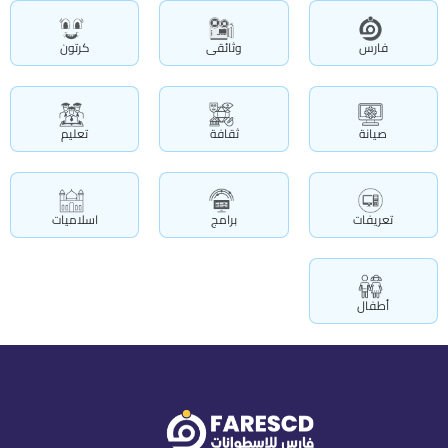
فارس
وثائقى
كرتون
صيانة
ثقافة
تعليم
تعريفات
برامج
اسلاميات
أطفال