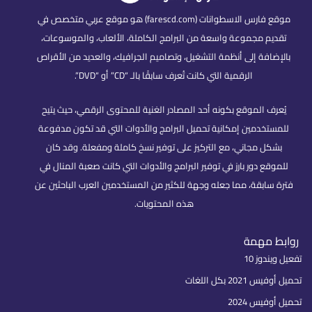
موقع فارس الاسطوانات (farescd.com) هو موقع عربي متخصص في
تقديم مجموعة واسعة من البرامج الكاملة، الألعاب، والموسوعات،
بالإضافة إلى أنظمة التشغيل، وتصاميم الجرافيك، والعديد من الأقراص
الرقمية التي كانت تُعرف سابقًا بالـ “CD” أو “DVD”.
يُعرف الموقع بكونه أحد المصادر الغنية للمحتوى الرقمي، حيث يتيح
للمستخدمين إمكانية تحميل البرامج والأدوات التي قد تكون مدفوعة
بشكل مجاني، مع التركيز على توفير نسخ كاملة ومفعلة. وقد كان
للموقع دور بارز في توفير البرامج والأدوات التي كانت صعبة المنال في
فترة سابقة، مما جعله وجهة للكثير من المستخدمين العرب الباحثين عن
هذه المحتويات.
روابط مهمة
تفعيل ويندوز 10
تحميل أوفيس 2021 بكل اللغات
تحميل أوفيس 2024