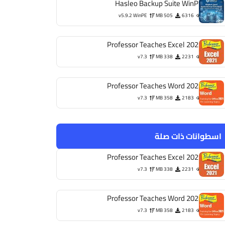
Hasleo Backup Suite WinPE
v5.9.2 WinPE
505 MB
6316
Professor Teaches Excel 2021
v7.3
338 MB
2231
Professor Teaches Word 2021
v7.3
358 MB
2183
اسطوانات ذات صلة
Professor Teaches Excel 2021
v7.3
338 MB
2231
Professor Teaches Word 2021
v7.3
358 MB
2183