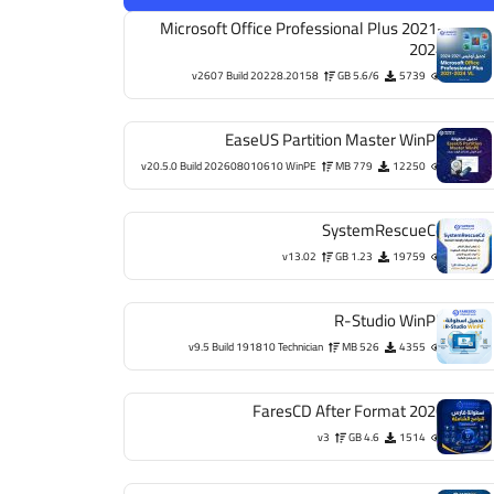
Microsoft Office Professional Plus 2021-
2024
v2607 Build 20228.20158
5.6/6 GB
5739
EaseUS Partition Master WinPE
v20.5.0 Build 202608010610 WinPE
779 MB
12250
SystemRescueCd
v13.02
1.23 GB
19759
R-Studio WinPE
v9.5 Build 191810 Technician
526 MB
4355
FaresCD After Format 2026
v3
4.6 GB
1514