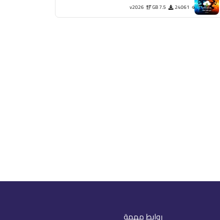
v2026
7.5 GB
24061
روابط مهمة