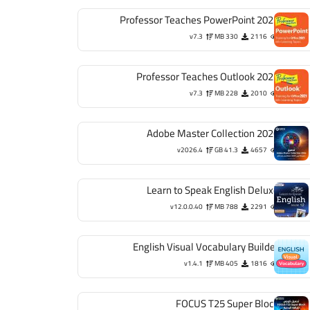
Professor Teaches PowerPoint 2021
v7.3
330 MB
2116
Professor Teaches Outlook 2021
v7.3
228 MB
2010
Adobe Master Collection 2026
v2026.4
41.3 GB
4657
Learn to Speak English Deluxe
v12.0.0.40
788 MB
2291
English Visual Vocabulary Builder
v1.4.1
405 MB
1816
FOCUS T25 Super Block