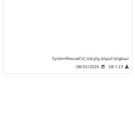
صيانة
ISO
v13.02
Free
19762
اسطوانة الصيانة والإنقاذ | SystemRescueCd
08/02/2026
1.23 GB