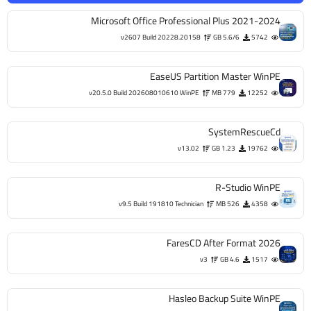
Microsoft Office Professional Plus 2021-2024
v2607 Build 20228.20158
5.6/6 GB
5742
EaseUS Partition Master WinPE
v20.5.0 Build 202608010610 WinPE
779 MB
12252
SystemRescueCd
v13.02
1.23 GB
19762
R-Studio WinPE
v9.5 Build 191810 Technician
526 MB
4358
FaresCD After Format 2026
v3
4.6 GB
1517
Hasleo Backup Suite WinPE