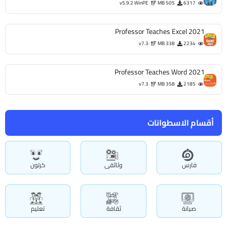
v5.9.2 WinPE
505 MB
6317
Professor Teaches Excel 2021
v7.3
338 MB
2234
Professor Teaches Word 2021
v7.3
358 MB
2185
أقسام الاسطوانات
فارس
وثائقى
كرتون
صيانة
ثقافة
تعليم