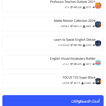
Professor Teaches Outlook 2021
v7.3
228 MB
2012
Adobe Master Collection 2026
v2026.4
41.3 GB
4663
Learn to Speak English Deluxe
v12.0.0.40
788 MB
2292
English Visual Vocabulary Builder
v1.4.1
405 MB
1817
FOCUS T25 Super Block
v2026
7.5 GB
24062
أحدث الاسطوانات