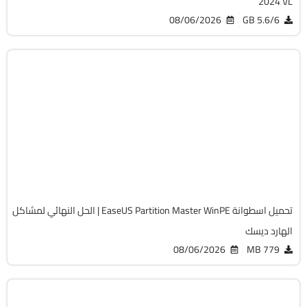
2024 VL
08/06/2026
5.6/6 GB
صيانة
Zip
v20.5.0 Build 202608010610 WinPE
Full Iso
12252
تحميل اسطوانة EaseUS Partition Master WinPE | الحل النهائي لمشاكل
الهارد ديسك
08/06/2026
779 MB