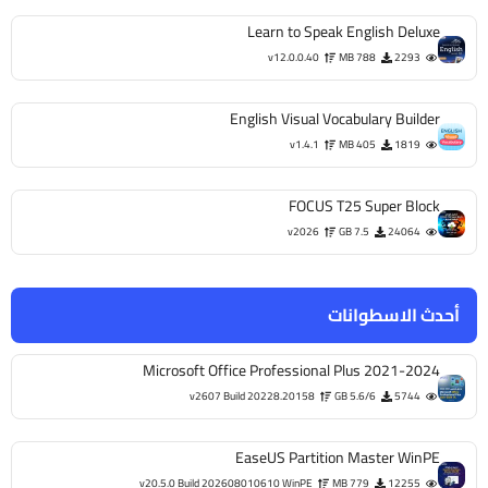
Learn to Speak English Deluxe
v12.0.0.40
788 MB
2293
English Visual Vocabulary Builder
v1.4.1
405 MB
1819
FOCUS T25 Super Block
v2026
7.5 GB
24064
أحدث الاسطوانات
Microsoft Office Professional Plus 2021-2024
v2607 Build 20228.20158
5.6/6 GB
5744
EaseUS Partition Master WinPE
v20.5.0 Build 202608010610 WinPE
779 MB
12255