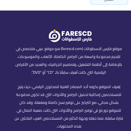
موقع فارس الاسطوانات (farescd.com) هو موقع عربي متخصص في
تقديم مجموعة واسعة من البرامج الكاملة، الألعاب، والموسوعات،
بالإضافة إلى أنظمة التشغيل، وتصاميم الجرافيك، والعديد من الأقراص
الرقمية التي كانت تُعرف سابقًا بالـ “CD” أو “DVD”.
يُعرف الموقع بكونه أحد المصادر الغنية للمحتوى الرقمي، حيث يتيح
للمستخدمين إمكانية تحميل البرامج والأدوات التي قد تكون مدفوعة
بشكل مجاني، مع التركيز على توفير نسخ كاملة ومفعلة. وقد كان
للموقع دور بارز في توفير البرامج والأدوات التي كانت صعبة المنال في
فترة سابقة، مما جعله وجهة للكثير من المستخدمين العرب الباحثين عن
هذه المحتويات.