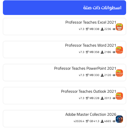
اسطوانات ذات صلة
Professor Teaches Excel 2021
v7.3
338 MB
2236
Professor Teaches Word 2021
v7.3
358 MB
2186
Professor Teaches PowerPoint 2021
v7.3
330 MB
2120
Professor Teaches Outlook 2021
v7.3
228 MB
2013
Adobe Master Collection 2026
v2026.4
41.3 GB
4665