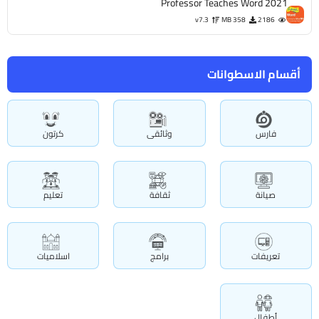
Professor Teaches Word 2021
v7.3
358 MB
2186
أقسام الاسطوانات
فارس
وثائقى
كرتون
صيانة
ثقافة
تعليم
تعريفات
برامج
اسلاميات
أطفال