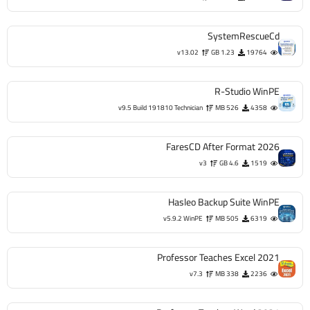
SystemRescueCd
v13.02
1.23 GB
19764
R-Studio WinPE
v9.5 Build 191810 Technician
526 MB
4358
FaresCD After Format 2026
v3
4.6 GB
1519
Hasleo Backup Suite WinPE
v5.9.2 WinPE
505 MB
6319
Professor Teaches Excel 2021
v7.3
338 MB
2236