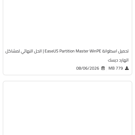
Zip
v20.5.0 Build 202608010610 WinPE
Full Iso
12255
تحميل اسطوانة EaseUS Partition Master WinPE | الحل النهائي لمشاكل
الهارد ديسك
08/06/2026
779 MB
صيانة
ISO
v13.02
Free