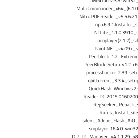
MP4Tools-3.3-win32_s
MultiCommander_x64_(6.1.0.
Nitro.PDF.Reader_v5.5.6.21
npp.6.9.1.Installer_s
NTLite_1.1.0.3910_s
oooplayer(2.1.2)_si
Paint.NET_v4.09+_si
Peerblock-1.2- Extreme
PeerBlock-Setup-v1.2-r6
processhacker-2.39-setu
qbittorrent_3.3.4_setu
QuickHash-Windows.2.
Reader DC 2015.0160200
RegSeeker_Repack_s
Rufus_Install_sile
silent_Adobe_Flash_AiO_f
smplayer-16.4.0-win32
TCP_IP_Manager_v4.1.1.29_x8