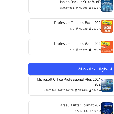
Hasleo Backup Suite WinPE
v5.9.2 WinPE
505 MB
6323
Professor Teaches Excel 2021
v7.3
338 MB
2239
Professor Teaches Word 2021
v7.3
358 MB
2190
اسطوانات ذات صلة
Microsoft Office Professional Plus 2021-
2024
v2607 Build 20228.20158
5.6/6 GB
5748
FaresCD After Format 2026
v3
4.6 GB
1522