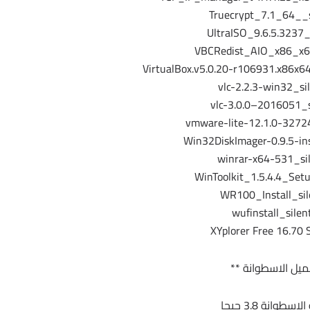
Truecrypt_7.1_64__s
UltraISO_9.6.5.3237_
VBCRedist_AIO_x86_x64
VirtualBox.v5.0.20-r106931.x86x64
vlc-2.2.3-win32_si
vlc-3.0.0–2016051_s
vmware-lite-12.1.0-32724
Win32DiskImager-0.9.5-ins
winrar-x64-531_sil
WinToolkit_1.5.4.4_Setu
WR100_Install_sil
wufinstall_silen
XYplorer Free 16.70 S
ميل الاسطوانة **
طوانة 3.8 جيجا