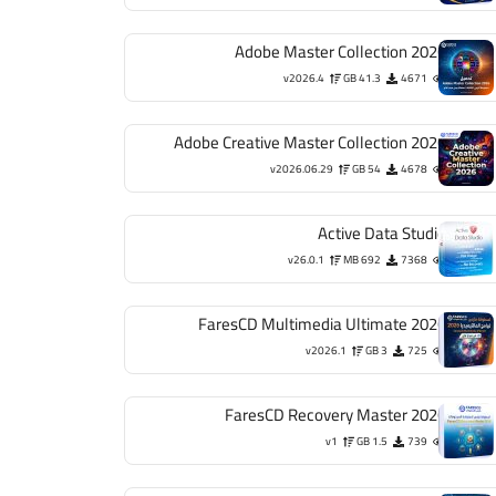
Adobe Master Collection 2026
v2026.4
41.3 GB
4671
Adobe Creative Master Collection 2026
v2026.06.29
54 GB
4678
Active Data Studio
v26.0.1
692 MB
7368
FaresCD Multimedia Ultimate 2026
v2026.1
3 GB
725
FaresCD Recovery Master 2026
v1
1.5 GB
739