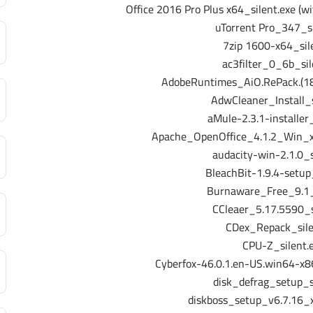
Office 2016 Pro Plus x64_silent.exe (wi
uTorrent Pro_347_si
7zip 1600-x64_sil
ac3filter_0_6b_sil
AdobeRuntimes_AiO.RePack.(18.
AdwCleaner_Install_s
aMule-2.3.1-installer_
Apache_OpenOffice_4.1.2_Win_x
audacity-win-2.1.0_s
BleachBit-1.9.4-setup
Burnaware_Free_9.1_
CCleaer_5.17.5590_s
CDex_Repack_sile
CPU-Z_silent.
Cyberfox-46.0.1.en-US.win64-x86
disk_defrag_setup_s
diskboss_setup_v6.7.16_x