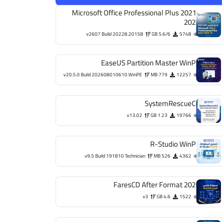
Microsoft Office Professional Plus 2021-
2024
v2607 Build 20228.20158
5.6/6 GB
5748
EaseUS Partition Master WinPE
v20.5.0 Build 202608010610 WinPE
779 MB
12257
SystemRescueCd
v13.02
1.23 GB
19766
R-Studio WinPE
v9.5 Build 191810 Technician
526 MB
4362
FaresCD After Format 2026
v3
4.6 GB
1522