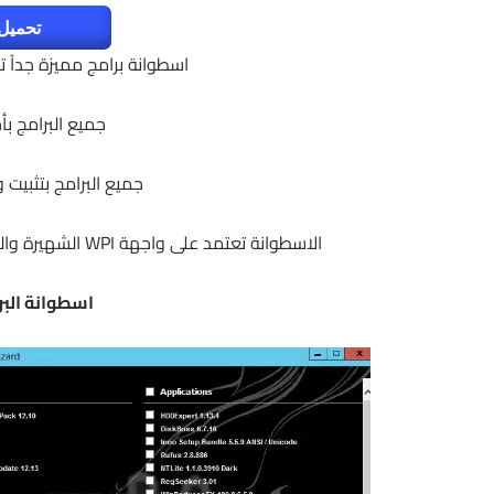
تحميل 
اسطوانة برامج مميزة جداً تحتوى على 70 برنامج
جميع البرامج بأح
جميع البرامج بتثبي
الاسطوانة تعتمد على واجهة WPI الشهيرة والتى تتيح لك إختيار برامجك المفضلة وتثبيتها بضغطة زر واحدة
اسطوانة البرام