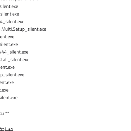
ilent.exe
silent.exe
_silent.exe
.Multi.Setup_silent.exe
lent.exe
ilent.exe
44_silent.exe
tall_silent.exe
ent.exe
p_silent.exe
ent.exe
t.exe
ilent.exe
** تح
مساحة الاس