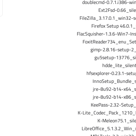
doublecmd-0.7.1.i386-win
Ext2Fsd-0.66_sile
FileZilla_3.17.0.1_win32-s
Firefox Setup 46.0.1_
FlacSquisher-1.3.6-Win7-Ins
FoxitReader734_enu_Set
gimp-2.8.16-setup-2_
gu5setup-13776_si
hdde_lite_silen
hfsexplorer-0.23.1-setu
InnoSetup_Bundle_si
jre-8u92-b14-x64_si
jre-8u92-b14-x86_si
KeePass-2.32-Setup_s
K-Lite_Codec_Pack_1210_M
K-Meleon75.1_sile
LibreOffice_5.1.3.2_Win_