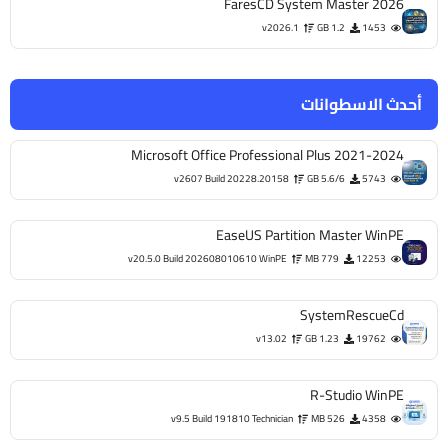
FaresCD System Master 2026
v2026.1
1.2 GB
1453
أحدث الاسطوانات
Microsoft Office Professional Plus 2021-2024
v2607 Build 20228.20158
5.6/6 GB
5743
EaseUS Partition Master WinPE
v20.5.0 Build 202608010610 WinPE
779 MB
12253
SystemRescueCd
v13.02
1.23 GB
19762
R-Studio WinPE
v9.5 Build 191810 Technician
526 MB
4358