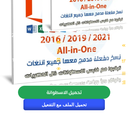
اسطوانة إصدارات أوفيس الشاملة بكل اللغات | مارس 2022
الإسم: اسطوانة إصدارات
حجم الملف: 8.2 GB
أوفيس الشاملة
نوع الملف: ISO
الإصدار: v2202 Build
اخر تحديث: 2022-03-21
114931.20132
21751
القسم: برامج
التصنيف: اسطوانات أوفيس
تحميل الاسطوانة
تحميل الملف مع التفعيل