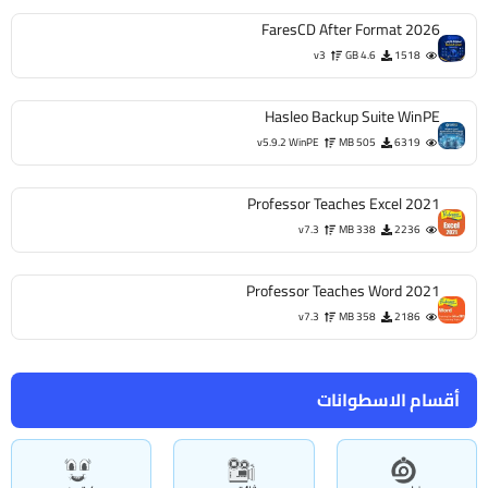
FaresCD After Format 2026
v3
4.6 GB
1518
Hasleo Backup Suite WinPE
v5.9.2 WinPE
505 MB
6319
Professor Teaches Excel 2021
v7.3
338 MB
2236
Professor Teaches Word 2021
v7.3
358 MB
2186
أقسام الاسطوانات