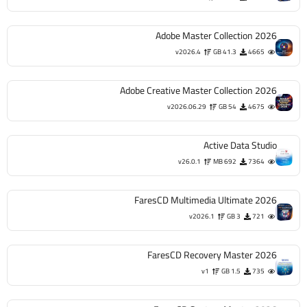
Adobe Master Collection 2026
v2026.4
41.3 GB
4665
Adobe Creative Master Collection 2026
v2026.06.29
54 GB
4675
Active Data Studio
v26.0.1
692 MB
7364
FaresCD Multimedia Ultimate 2026
v2026.1
3 GB
721
FaresCD Recovery Master 2026
v1
1.5 GB
735