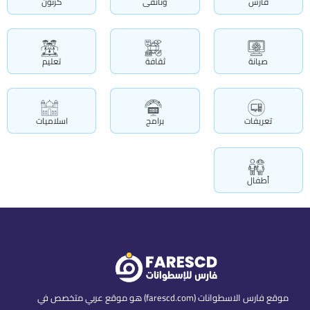
فارس
وثائقى
كرتون
صيانة
ثقافة
تعليم
تعريفات
برامج
اسلاميات
أطفال
موقع فارس الاسطوانات (farescd.com) هو موقع عربي متخصص في